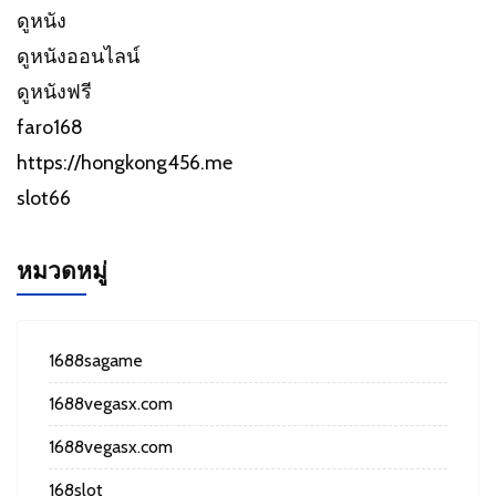
ดูหนัง
ดูหนังออนไลน์
ดูหนังฟรี
faro168
https://hongkong456.me
slot66
หมวดหมู่
1688sagame
1688vegasx.com
1688vegasx.com
168slot