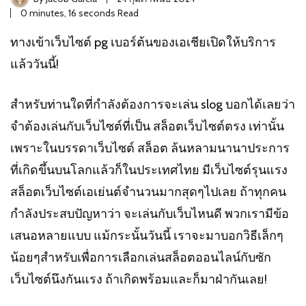
0 minutes, 16 seconds Read
ทางเข้าเว็บไซต์ pg เบอร์ต้นของเอเชียเปิดให้บริการ
แล้ววันนี้!
สำหรับท่านใดที่กำลังต้องการจะเล่น slog บอกได้เลยว่า
จำต้องเล่นกับเว็บไซต์ที่เป็น สล็อตเว็บไซต์ตรง เท่านั้น
เพราะในบรรดาเว็บไซต์ สล็อต ล้นหลามนานาประการ
ที่เกิดขึ้นบนโลกแล้วก็ในประเทศไทย มีเว็บไซต์รุนแรง
สล็อตเว็บไซต์เอเย่นต์จำนวนมากสุดๆไปเลย ถ้าทุกคน
กำลังประสบปัญหาว่า จะเล่นกับเว็บไหนดี พวกเรามีข้อ
เสนอหลายแบบ แม้กระนั้นวันนี้ เราจะมาบอกวิธีเล็กๆ
น้อยๆสำหรับเพื่อการเลือกเล่นสล็อตออนไลน์กับซัก
เว็บไซต์นึงกันแรง ถ้าเกิดพร้อมและก็มาฝ่ากันเลย!