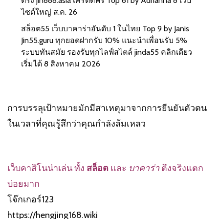
ตรง jin888.asia เครดิตฟรี Top 61 by Adrianna 8 เวป
ไซต์ใหญ่ ส.ค. 26
สล็อต55 เว็บบาคาร่าอันดับ 1 ในไทย Top 9 by Janis
Jin55.guru ทุกยอดฝากรับ 10% แนะนำเพื่อนรับ 5%
ระบบทันสมัย รองรับทุกไลฟ์สไตล์ jinda55 คลิกเดียว
เริ่มได้ 8 สิงหาคม 2026
การบรรลุเป้าหมายมักมีสาเหตุมาจากการยืนยันตัวตน
ในเวลาที่คุณรู้สึกว่าคุณกำลังล้มเหลว
เว็บคาสิโนน่าเล่น ทั้ง
สล็อต
และ
บาคาร่า
ตึงจริงแตก
บ่อยมาก
โจ๊กเกอร์123
https://hengjing168.wiki