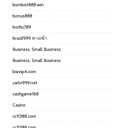
bombet888.win
bonus888
borhu789
brazil999 ทางเข้า
Business, Small Business
Business, Small Business
bwvip4.com
carlo999.net
cashgame168
Casino
cc11388.com
cc11388.com