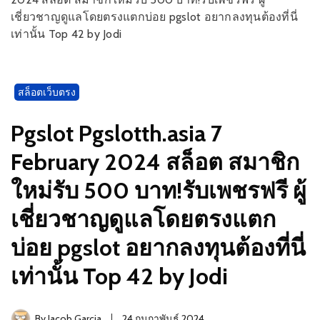
เชี่ยวชาญดูแลโดยตรงแตกบ่อย pgslot อยากลงทุนต้องที่นี่
เท่านั้น Top 42 by Jodi
สล็อตเว็บตรง
Pgslot Pgslotth.asia 7
February 2024 สล็อต สมาชิก
ใหม่รับ 500 บาท!รับเพชรฟรี ผู้
เชี่ยวชาญดูแลโดยตรงแตก
บ่อย pgslot อยากลงทุนต้องที่นี่
เท่านั้น Top 42 by Jodi
By
Jacob Garcia
24 กุมภาพันธ์ 2024