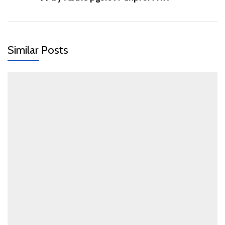
Similar Posts