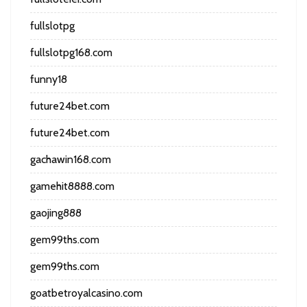
fullslotpg
fullslotpg168.com
funny18
future24bet.com
future24bet.com
gachawin168.com
gamehit8888.com
gaojing888
gem99ths.com
gem99ths.com
goatbetroyalcasino.com