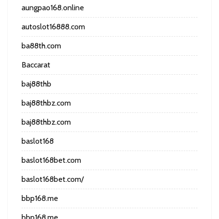
aungpao168.online
autoslot16888.com
ba88th.com
Baccarat
baj88thb
baj88thbz.com
baj88thbz.com
baslot168
baslot168bet.com
baslot168bet.com/
bbp168.me
bbp168.me