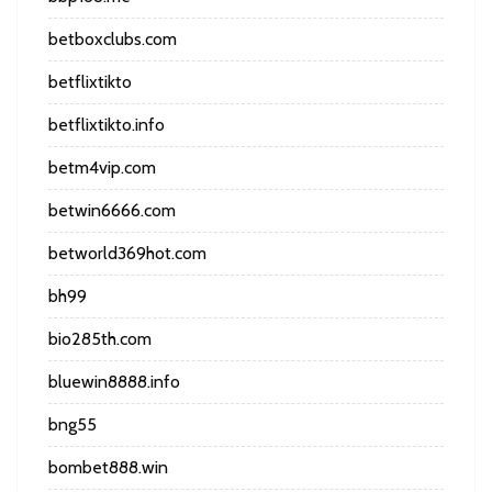
betboxclubs.com
betflixtikto
betflixtikto.info
betm4vip.com
betwin6666.com
betworld369hot.com
bh99
bio285th.com
bluewin8888.info
bng55
bombet888.win