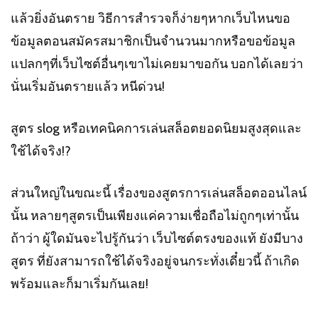
แล้วยิ่งอันตราย วิธีการสำรวจก็ง่ายๆหากเว็บไหนขอ
ข้อมูลตอนสมัครสมาชิกเป็นจำนวนมากหรือขอข้อมูล
แปลกๆที่เว็บไซต์อื่นๆเขาไม่เคยมาขอกัน บอกได้เลยว่า
นั่นเริ่มอันตรายแล้ว หนีด่วน!
สูตร slog หรือเทคนิคการเล่นสล็อตยอดนิยมสูงสุดและ
ใช้ได้จริง!?
ส่วนใหญ่ในขณะนี้ เรื่องของสูตรการเล่นสล็อตออนไลน์
นั้น หลายๆสูตรเป็นเพียงแค่ความเชื่อถือไม่ถูกๆเท่านั้น
ถ้าว่า ผู้ใดมันจะไปรู้กันว่า เว็บไซต์ตรงของแท้ ยังมีบาง
สูตร ที่ยังสามารถใช้ได้จริงอยู่จนกระทั่งเดี๋ยวนี้ ถ้าเกิด
พร้อมและก็มาเริ่มกันเลย!