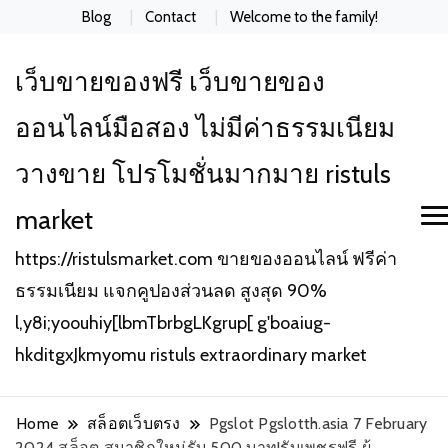
Blog
Contact
Welcome to the family!
เว็บขายของฟรี เว็บขายของ
ออนไลน์มือสอง ไม่มีค่าธรรมเนียม
วางขาย โปรโมชั่นมากมาย ristuls
market
https://ristulsmarket.com ขายของออนไลน์ ฟรีค่า
ธรรมเนียม แจกคูปองส่วนลด สูงสุด 90%
l,y8i;yoouhiy[lbmTbrbgLKgrup[ g'boaiug-
hkditgxJkmyomu ristuls extraordinary market
Home
สล็อตเว็บตรง
Pgslot Pgslotth.asia 7 February
2024 สล็อต สมาชิกใหม่รับ 500 บาท!รับเพชรฟรี ผู้