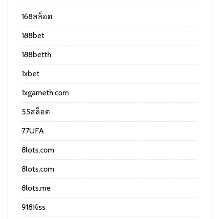
168สล็อต
188bet
188betth
1xbet
1xgameth.com
55สล็อต
77UFA
8lots.com
8lots.com
8lots.me
918Kiss