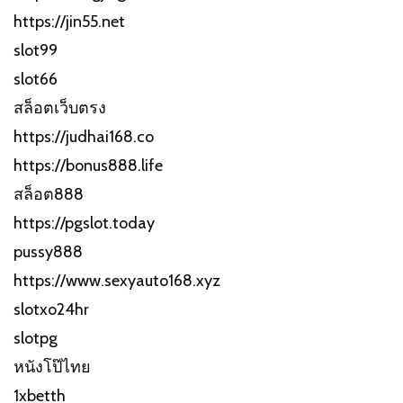
https://jin55.net
slot99
slot66
สล็อตเว็บตรง
https://judhai168.co
https://bonus888.life
สล็อต888
https://pgslot.today
pussy888
https://www.sexyauto168.xyz
slotxo24hr
slotpg
หนังโป๊ไทย
1xbetth