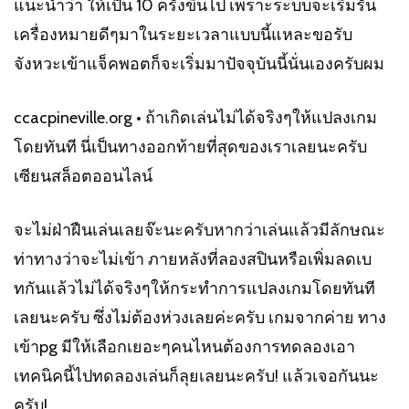
แนะนำว่า ให้เป็น 10 ครั้งขึ้นไป เพราะระบบจะเริ่มรัน
เครื่องหมายดีๆมาในระยะเวลาแบบนี้แหละขอรับ
จังหวะเข้าแจ็คพอตก็จะเริ่มมาปัจจุบันนี้นั่นเองครับผม
ccacpineville.org
• ถ้าเกิดเล่นไม่ได้จริงๆให้แปลงเกม
โดยทันที นี่เป็นทางออกท้ายที่สุดของเราเลยนะครับ
เซียนสล็อตออนไลน์
จะไม่ฝ่าฝืนเล่นเลยจ๊ะนะครับหากว่าเล่นแล้วมีลักษณะ
ท่าทางว่าจะไม่เข้า ภายหลังที่ลองสปินหรือเพิ่มลดเบ
ทกันแล้วไม่ได้จริงๆให้กระทำการแปลงเกมโดยทันที
เลยนะครับ ซึ่งไม่ต้องห่วงเลยค่ะครับ เกมจากค่าย ทาง
เข้าpg มีให้เลือกเยอะๆคนไหนต้องการทดลองเอา
เทคนิคนี้ไปทดลองเล่นก็ลุยเลยนะครับ! แล้วเจอกันนะ
ครับ!