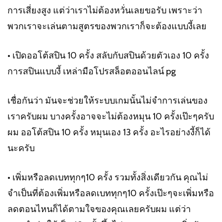
การเสี่ยงสูง แต่ว่าเราไม่ต้องหวั่นเลยขอรับ เพราะว่า
พวกเราจะเล่นตามสูตรของพวกเราก็จะต้องแบบงี้เลย
• เปิดออโต้สปิน 10 ครั้ง สลับกับสปินด้วยตัวเอง 10 ครั้ง
การสปินแบบงี้ เหล่ามือโปรสล็อตออนไลน์ pg
เชื่อกันว่า มันจะช่วยให้ระบบเกมนั้นไม่จำการเล่นของ
เราครับผม บางครั้งอาจจะไม่ต้องหมุน 10 ครั้งเป๊ะๆครับ
ผม ออโต้สปิน 10 ครั้ง หมุนเอง 13 ครั้ง อะไรอย่างงี้ก็ได้
นะครับ
• เพิ่มหรือลดเบททุกๆ10 ครั้ง รวมทั้งสิ่งเดียวกัน คุณไม่
จำเป็นที่ต้องเพิ่มหรือลดเบททุกๆ10 ครั้งเป๊ะๆจะเพิ่มหรือ
ลดตอนไหนก็ได้ตามใจของคุณเลยครับผม แต่ว่า