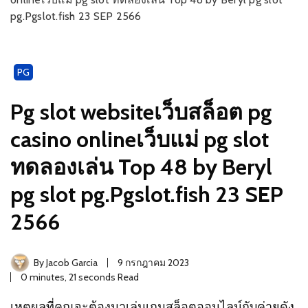
pg.Pgslot.fish 23 SEP 2566
PG
Pg slot websiteเว็บสล็อต pg
casino onlineเว็บแม่ pg slot
ทดลองเล่น Top 48 by Beryl
pg slot pg.Pgslot.fish 23 SEP
2566
By
Jacob Garcia
9 กรกฎาคม 2023
0 minutes, 21 seconds Read
เหตุผลที่คุณจะต้องมาเล่นเกมสล็อตออนไลน์กับค่ายดัง