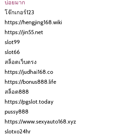
บ่อยมาก
โจ๊กเกอร์123
https://hengjing168.wiki
https://jin55.net
slot99
slot66
สล็อตเว็บตรง
https://judhai168.co
https://bonus888.life
สล็อต888
https://pgslot.today
pussy888
https://www.sexyauto168.xyz
slotxo24hr