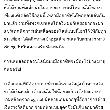
ทั้งได้รวมทั้งเสีย ผมไม่อาจจะการันตีให้ท่านได้ขอรับ
เพียงแค่เคล็ดวิธีกลุ่มนี้ เหล่ามืออาชีพได้ทดสอบเล่นกัน
มาแล้ว รวมทั้งพวกเขาเล่นได้จริง ผมก็เลยอยากจะมา
แชร์เทคนิคการเล่นสล็อตออนไลน์แบบนี้เอาไว้ให้กับทุก
คน เพื่อจะได้คลิกทางเข้าpgแล้วมาเล่นกับพวกเรา ทาง
เข้าpg กันนั่นเองขอรับ ซึ่งเทคนิค
การเล่นสล็อตออนไลน์ฉบับมืออาชีพจะมีอะไรบ้าง มาดู
กันขอรับ!
• เลือกเกมที่มีอัตราการชำระเงินรางวัลสูง ถ้าหากหวัง
จะได้เงินทีเดียวจำนวนไม่ใช่น้อยล่ะก็ จัดไปเลยครับ!
เกมสล็อตจาก pg slot มีหลายเกมมากๆที่อัตราการจ่าย
เงินรางวัลดีมาก จ่ายหนักแบบสุดๆซึ่งมันก็แลกมาด้วย