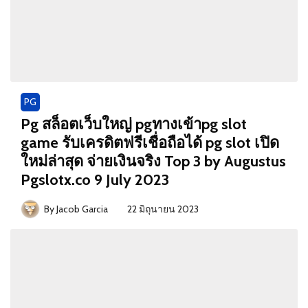
PG
Pg สล็อตเว็บใหญ่ pgทางเข้าpg slot
game รับเครดิตฟรีเชื่อถือได้ pg slot เปิด
ใหม่ล่าสุด จ่ายเงินจริง Top 3 by Augustus
Pgslotx.co 9 July 2023
By
Jacob Garcia
22 มิถุนายน 2023