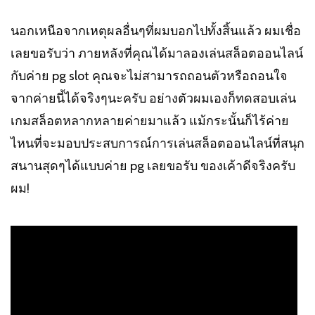
นอกเหนือจากเหตุผลอื่นๆที่ผมบอกไปทั้งสิ้นแล้ว ผมเชื่อ
เลยขอรับว่า ภายหลังที่คุณได้มาลองเล่นสล็อตออนไลน์
กับค่าย pg slot คุณจะไม่สามารถถอนตัวหรือถอนใจ
จากค่ายนี้ได้จริงๆนะครับ อย่างตัวผมเองก็ทดสอบเล่น
เกมสล็อตหลากหลายค่ายมาแล้ว แม้กระนั้นก็ไร้ค่าย
ไหนที่จะมอบประสบการณ์การเล่นสล็อตออนไลน์ที่สนุก
สนานสุดๆได้แบบค่าย pg เลยขอรับ ของเค้าดีจริงครับ
ผม!