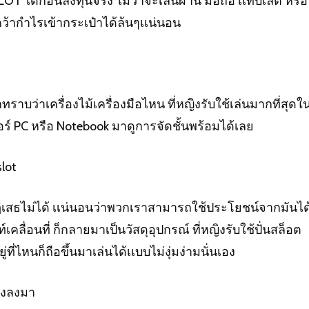
ได้ก่อนลงทุนจริง ไม่ว่าจะเล่นผ่าน มือถือ เเท็บเล็ต หรือ
ว้ากำไรเข้ากระเป๋าได้ล้นๆเเน่นอน
าบว่าเครื่องไม้เครื่องมือไหน ที่หญิงรับใช้เล่นมากที่สุดใน
อร์ PC หรือ Notebook มาดูการจัดชั้นพร้อมได้เลย
slot
บบปฏิเสธไม่ได้ เเน่นอนว่าพวกเราสามารถใช้ประโยชน์จากมันได
ื่อนที่ ก็กลายมาเป็นวัสดุอุปกรณ์ ที่หญิงรับใช้ปั่นสล็อต
ที่ไหนก็ถือขึ้นมาเล่นได้เเบบไม่งุ่มง่ามนั่นเอง
องลงมา