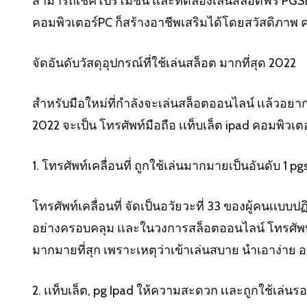
สามารถเช็คโปรโมชั่น เเละทดลองเล่นสล็อตฟรี PGSLOT 
คอมพิวเตอร์PC ก็สร้างอาชีพเสริมได้โดยสวัสดิภาพ ค
จัดอันดับวัสดุอุปกรณ์ที่ใช้เล่นสล็อต มากที่สุด 2022
สำหรับมือใหม่ที่กำลังจะเล่นสล็อตออนไลน์ เเล้วอยากทร
2022 จะเป็น โทรศัพท์มือถือ เเท็บเล็ต ipad คอมพิวเต
1. โทรศัพท์เคลื่อนที่ ถูกใช้เล่นมากมายเป็นอันดับ 1 pg
โทรศัพท์เคลื่อนที่ จัดเป็นอวัยวะที่ 33 ของผู้คนเเ
อย่างครอบคลุม เเละในวงการสล็อตออนไลน์ โทรศัพท์เคล
มากมายที่สุก เพราะเหตุว่าเข้าเล่นสบาย นำเอาง่าย อยู่
2. เเท็บเล็ต,
pg
Ipad ให้ความสะดวก เเละถูกใช้เล่นร