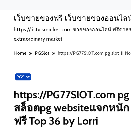
เว็บขายของฟรี เว็บขายของออนไลน์ม
https://ristulsmarket.com ขายของออนไลน์ ฟรีค่าธ
extraordinary market
Home
PGSlot
https://PG77SlOT.com pg slot 11 N
PGSlot
https://PG77SlOT.com pg
สล็อตpg websiteแจกหนัก c
ฟรี Top 36 by Lorri