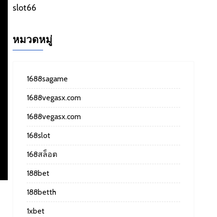
slot66
หมวดหมู่
1688sagame
1688vegasx.com
1688vegasx.com
168slot
168สล็อต
188bet
188betth
1xbet