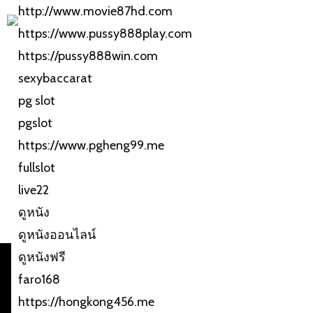
http://www.movie87hd.com
https://www.pussy888play.com
https://pussy888win.com
sexybaccarat
pg slot
pgslot
https://www.pgheng99.me
fullslot
live22
ดูหนัง
ดูหนังออนไลน์
ดูหนังฟรี
faro168
https://hongkong456.me