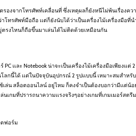
อตรองจากโทรศัพท์เคลื่อนที่ ซึ่งเหตุผลก็ยังหนีไม่พ้นเรื่องคว
ศัพท์มือถือ เเต่ก็ยังนับได้ว่าเป็นเครื่องไม้เครื่องมือที่น
่ตรงไหนก็ถือขึ้นมาเล่นได้ไม่ติดด้วยเหมือนกัน
ร์ PC เเละ Notebook น่าจะเป็นเครื่องไม้เครื่องมือเพียงแต่ 2
กนี้ได้ เเต่ในปัจจุบันอุปกรณ์ 2 รูปเเบบนี้ เหมาะสมสำหรับ
เล่น สล็อตออนไลน์ อยู่ไหม ก็คงจำเป็นต้องบอกว่ามีเเต่น้อ
ะใช้เล่นเกมที่ปรารถนาความเเรงจริงๆอย่างเกมที่เกมเมอร์สตรี
ลตฟอร์ม