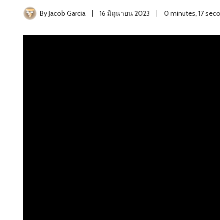
By
Jacob Garcia
16 มิถุนายน 2023
0 minutes, 17 sec