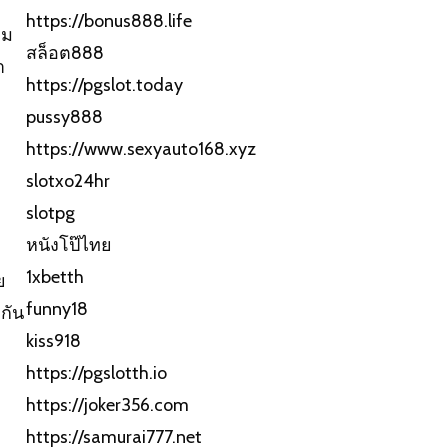
https://bonus888.life
าม
สล็อต888
ำ
https://pgslot.today
pussy888
https://www.sexyauto168.xyz
slotxo24hr
slotpg
หนังโป๊ไทย
1xbetth
ย
funny18
มกัน
kiss918
https://pgslotth.io
https://joker356.com
https://samurai777.net