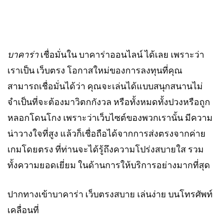
บาคาร่า
เชื่อมั่นใน
บาคาร่าออนไลน์
ได้เลย เพราะว่า
เราเป็น เว็บตรง โอกาสใหม่ของการลงทุนที่คุณ
สามารถเชื่อมั่นได้ว่า คุณจะเล่นได้แบบสนุกสนานไม่
จำเป็นที่จะต้องมาวิตกกังวล หรือทั้งหมดทั้งปวงหรือถูก
หลอกโดนโกง เพราะว่าเว็บไซต์ของพวกเรานั้น มีความ
น่าวางใจที่สูง แล้วก็เชื่อถือได้จากการส่งตรงจากค่าย
เกมโดยตรง ที่ท่านจะได้รู้ถึงความโปร่งสบายใส รวม
ทั้งความยอดเยี่ยม ในด้านการให้บริการอย่างมากที่สุด
ปากทางเข้าบาคาร่า เว็บตรงสบาย เล่นง่าย บนโทรศัพท์
เคลื่อนที่