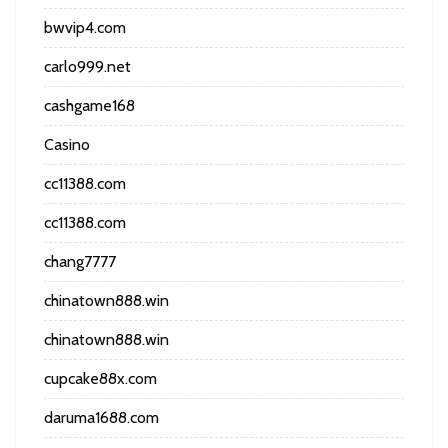
bwvip4.com
carlo999.net
cashgame168
Casino
cc11388.com
cc11388.com
chang7777
chinatown888.win
chinatown888.win
cupcake88x.com
daruma1688.com