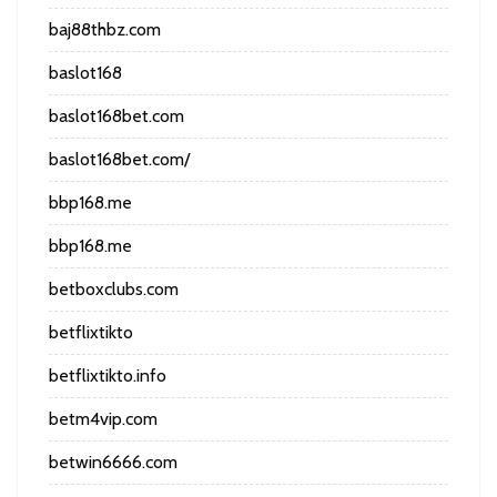
baj88thbz.com
baslot168
baslot168bet.com
baslot168bet.com/
bbp168.me
bbp168.me
betboxclubs.com
betflixtikto
betflixtikto.info
betm4vip.com
betwin6666.com