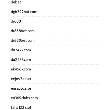
debet
dgb222hot.com
dr888
dr888bet.com
dr888bet.com
du2477.com
du2477.com
ek4567.com
enjoy24.fun
erisauto.site
eu369clubs.com
fafa 123 slot