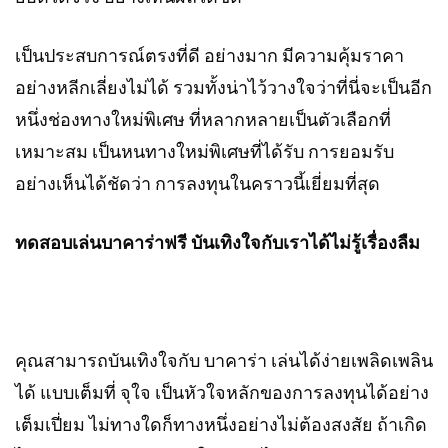
เป็นประสบการณ์ตรงที่ดี อย่างมาก มีความคุ้มราคา
อย่างหลีกเลี่ยงไม่ได้ รวมทั้งน่าไว้วางใจว่าที่นี่จะเป็นอีก
หนึ่งช่องทางใหม่พิเศษ ที่หลากหลายเป็นตัวเลือกที่
เหมาะสม เป็นหนทางใหม่พิเศษที่ได้รับ การยอมรับ
อย่างเห็นได้ชัดว่า การลงทุนในคราวนี้เยี่ยมที่สุด
ทดสอบเล่นบาคาร่าฟรี บันเทิงใจกับเราได้ไม่รู้เรื่องลืม
คุณสามารถบันเทิงใจกับ บาคาร่า เล่นได้ง่ายเพลิดเพลิน
ได้ แบบเต็มที่ จุใจ เป็นหัวใจหลักของการลงทุนได้อย่าง
เต็มเปี่ยม ไม่ทางใดก็ทางหนึ่งอย่างไม่ต้องสงสัย ถ้าเกิด