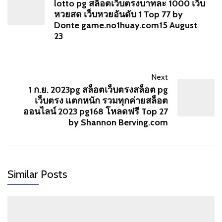
lotto pg สล็อตเว็บตรงบาทละ 1000 เว็บ
หวยสด เว็บหวยอันดับ 1 Top 77 by
Donte game.no1huay.com15 August
23
Next
1 ก.ย. 2023pg สล็อตเว็บตรงสล็อต pg
เว็บตรง แตกหนัก รวมทุกค่ายสล็อต
ออนไลน์ 2023 pg168 โหลดฟรี Top 27
by Shannon Berving.com
Similar Posts