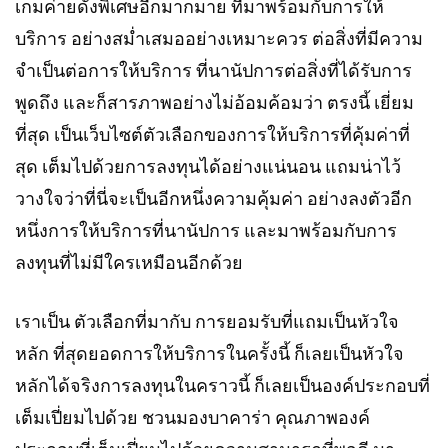
เกมค่ายดังพิเศษอีกมากมาย ที่มาพร้อมกับการให้
บริการ อย่างสม่ำเสมออย่างเหมาะควร ต่อสิ่งที่มีความ
จำเป็นต่อการให้บริการ ที่นานัปการต่อสิ่งที่ได้รับการ
พูดถึง และก็สารภาพอย่างไม่อ้อมค้อมว่า ตรงนี้ เยี่ยม
ที่สุด เป็นเว็บไซต์ตัวเลือกของการให้บริการที่คุ้มค่าที่
สุด เต็มไปด้วยการลงทุนได้อย่างแน่นอน แถมน่าไว้
วางใจว่าที่นี่จะเป็นอีกหนึ่งความคุ้มค่า อย่างลงตัวอีก
หนึ่งการให้บริการที่นานัปการ และมาพร้อมกับการ
ลงทุนที่ไม่มีใครเหมือนอีกด้วย
เราเป็น ตัวเลือกที่มากับ การยอมรับที่แถมเป็นหัวใจ
หลัก ที่สุดยอดการให้บริการในครั้งนี้ ก็เลยเป็นหัวใจ
หลักได้จริงการลงทุนในคราวนี้ ก็เลยเป็นองค์ประกอบที่
เต็มเปี่ยมไปด้วย ชวนมองบาคาร่า คุณภาพองค์