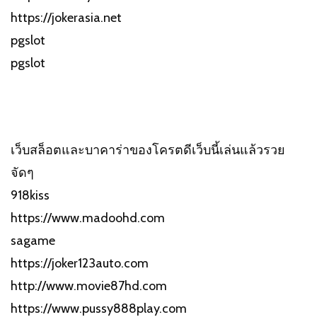
https://jokerasia.net
pgslot
pgslot
เว็บสล็อตและบาคาร่าของโครตดีเว็บนี้เล่นแล้วรวย
จัดๆ
918kiss
https://www.madoohd.com
sagame
https://joker123auto.com
http://www.movie87hd.com
https://www.pussy888play.com