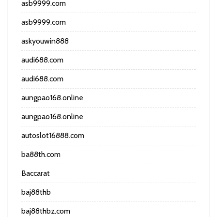
asb9999.com
asb9999.com
askyouwin888
audi688.com
audi688.com
aungpao168.online
aungpao168.online
autoslot16888.com
ba88th.com
Baccarat
baj88thb
baj88thbz.com