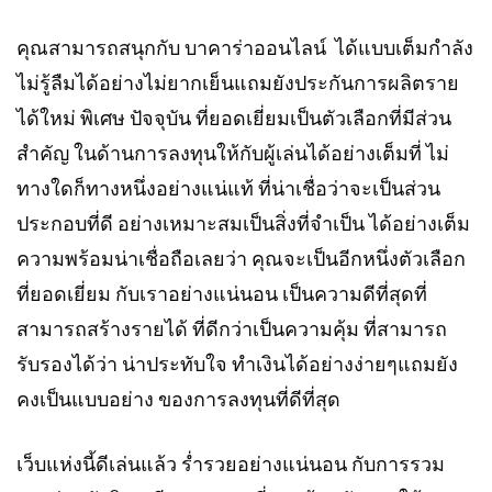
คุณสามารถสนุกกับ บาคาร่าออนไลน์ ได้แบบเต็มกำลัง
ไม่รู้ลืมได้อย่างไม่ยากเย็นแถมยังประกันการผลิตราย
ได้ใหม่ พิเศษ ปัจจุบัน ที่ยอดเยี่ยมเป็นตัวเลือกที่มีส่วน
สำคัญ ในด้านการลงทุนให้กับผู้เล่นได้อย่างเต็มที่ ไม่
ทางใดก็ทางหนึ่งอย่างแน่แท้ ที่น่าเชื่อว่าจะเป็นส่วน
ประกอบที่ดี อย่างเหมาะสมเป็นสิ่งที่จำเป็น ได้อย่างเต็ม
ความพร้อมน่าเชื่อถือเลยว่า คุณจะเป็นอีกหนึ่งตัวเลือก
ที่ยอดเยี่ยม กับเราอย่างแน่นอน เป็นความดีที่สุดที่
สามารถสร้างรายได้ ที่ดีกว่าเป็นความคุ้ม ที่สามารถ
รับรองได้ว่า น่าประทับใจ ทำเงินได้อย่างง่ายๆแถมยัง
คงเป็นแบบอย่าง ของการลงทุนที่ดีที่สุด
เว็บแห่งนี้ดีเล่นแล้ว ร่ำรวยอย่างแน่นอน กับการรวม