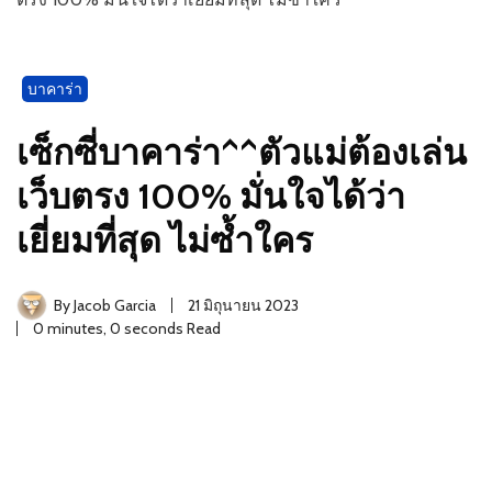
บาคาร่า
เซ็กซี่บาคาร่า^^ตัวแม่ต้องเล่น
เว็บตรง 100% มั่นใจได้ว่า
เยี่ยมที่สุด ไม่ซ้ำใคร
By
Jacob Garcia
21 มิถุนายน 2023
0 minutes, 0 seconds Read