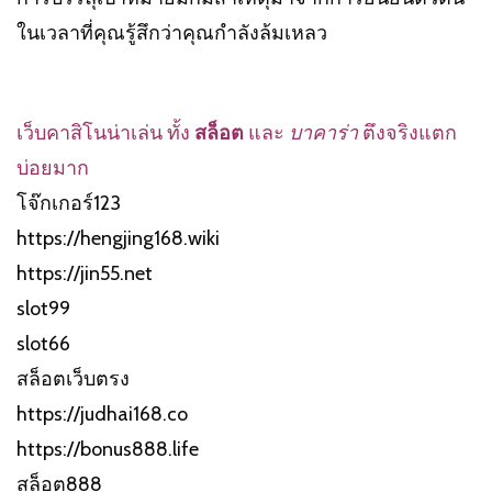
ในเวลาที่คุณรู้สึกว่าคุณกำลังล้มเหลว
เว็บคาสิโนน่าเล่น ทั้ง
สล็อต
และ
บาคาร่า
ตึงจริงแตก
บ่อยมาก
โจ๊กเกอร์123
https://hengjing168.wiki
https://jin55.net
slot99
slot66
สล็อตเว็บตรง
https://judhai168.co
https://bonus888.life
สล็อต888