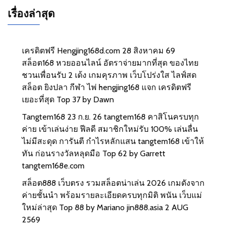
เรื่องล่าสุด
เครดิตฟรี Hengjing168d.com 28 สิงหาคม 69
สล็อต168 หวยออนไลน์ อัตราจ่ายมากที่สุด ของไทย
ชวนเพื่อนรับ 2 เด้ง เกมคุรภาพ เว็บโปร่งใส ไลฟ์สด
สล็อต ยิงปลา กีฬา ไพ่ hengjing168 แจก เครดิตฟรี
เยอะที่สุด Top 37 by Dawn
Tangtem168 23 ก.ย. 26 tangtem168 คาสิโนครบทุก
ค่าย เข้าเล่นง่าย ฟีลดี สมาชิกใหม่รับ 100% เล่นลื่น
ไม่มีสะดุด การันตี กำไรหลักแสน tangtem168 เข้าให้
ทัน ก่อนรางวัลหลุดมือ Top 62 by Garrett
tangtem168e.com
สล็อต888 เว็บตรง รวมสล็อตน่าเล่น 2026 เกมดังจาก
ค่ายชั้นนำ พร้อมรายละเอียดครบทุกมิติ พนัน เว็บแม่
ใหม่ล่าสุด Top 88 by Mariano jin888.asia 2 AUG
2569