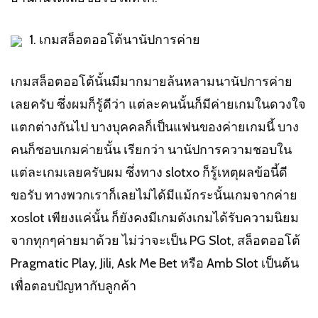
1. เกมสล็อตออโต้นานัปการค่าย
เกมสล็อตออโต้นั้นมีมากมายล้นหลามนานัปการค่าย
เลยครับ ซึ่งผมก็รู้ดีว่า แต่ละคนนั้นก็มีค่ายเกมในดวงใจ
แตกต่างกันไป บางบุคคลก็เป็นแฟนของค่ายเกมนี้ บาง
คนก็ชอบเกมค่ายนั้น เรียกว่า นานัปการความชอบใน
แต่ละเกมเลยครับผม ซึ่งทาง slotxo ก็รู้เหตุผลข้อนี้ดี
ขอรับ ทางพวกเราก็เลยไม่ได้มีแม้กระนั้นเกมจากค่าย
xoslot เพียงแค่นั้น ก็ยังคงมีเกมดังเกมได้รับความนิยม
จากทุกๆค่ายมาด้วย ไม่ว่าจะเป็น PG Slot,
สล็อตออโต้
Pragmatic Play, Jili, Ask Me Bet หรือ Amb Slot เป็นต้น
เพื่อตอบปัญหากับลูกค้า