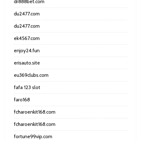
dr888bet.com
du2477.com
du2477.com
ek4567.com
enjoy24.fun
erisauto.site
eu369clubs.com
fafa 123 slot
faro168
fcharoenkit168.com
fcharoenkit168.com
fortune99vip.com