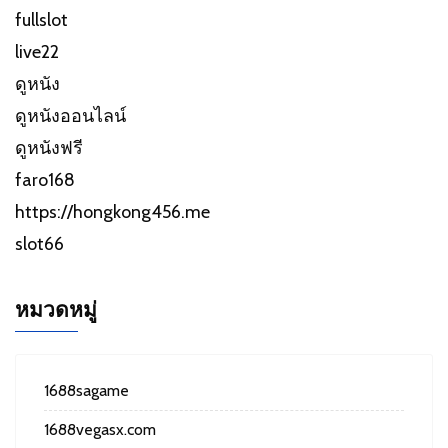
fullslot
live22
ดูหนัง
ดูหนังออนไลน์
ดูหนังฟรี
faro168
https://hongkong456.me
slot66
หมวดหมู่
1688sagame
1688vegasx.com