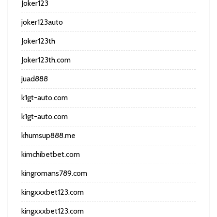
Joker123
joker123auto
Joker123th
Joker123th.com
juad888
k1gt-auto.com
k1gt-auto.com
khumsup888.me
kimchibetbet.com
kingromans789.com
kingxxxbet123.com
kingxxxbet123.com