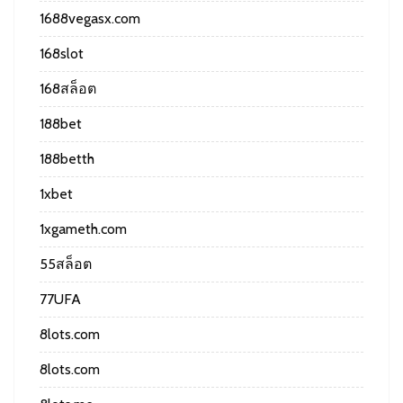
1688vegasx.com
168slot
168สล็อต
188bet
188betth
1xbet
1xgameth.com
55สล็อต
77UFA
8lots.com
8lots.com