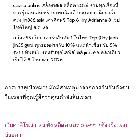
casino online สล็อต888 สล็อต 2026 รวมทุกเรื่องที่
ควรรู้ก่อนเล่น พร้อมเทคนิคเลือกเกมยอดนิยม เว็บ
ตรง jin888.asia เครดิตฟรี Top 61 by Adrianna 8 เวป
ไซต์ใหญ่ ส.ค. 26
สล็อต55 เว็บบาคาร่าอันดับ 1 ในไทย Top 9 by Janis
Jin55.guru ทุกยอดฝากรับ 10% แนะนำเพื่อนรับ 5%
ระบบทันสมัย รองรับทุกไลฟ์สไตล์ jinda55 คลิกเดียว
เริ่มได้ 8 สิงหาคม 2026
การบรรลุเป้าหมายมักมีสาเหตุมาจากการยืนยันตัวตน
ในเวลาที่คุณรู้สึกว่าคุณกำลังล้มเหลว
เว็บคาสิโนน่าเล่น ทั้ง
สล็อต
และ
บาคาร่า
ตึงจริงแตก
บ่อยมาก