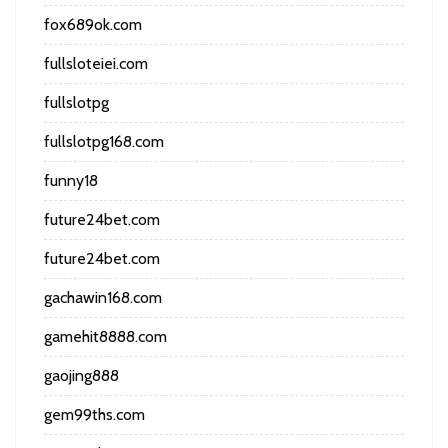
fox689ok.com
fullsloteiei.com
fullslotpg
fullslotpg168.com
funny18
future24bet.com
future24bet.com
gachawin168.com
gamehit8888.com
gaojing888
gem99ths.com