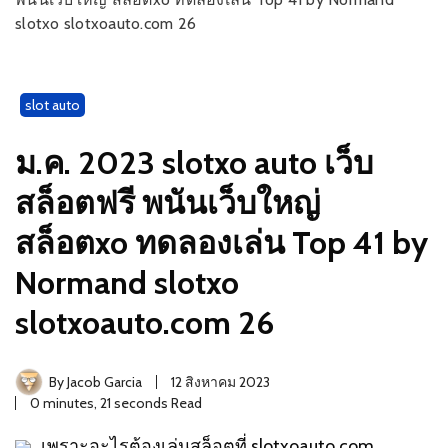
slotxo slotxoauto.com 26
slot auto
ม.ค. 2023 slotxo auto เว็บ
สล็อตฟรี พนันเว็บใหญ่
สล็อตxo ทดลองเล่น Top 41 by
Normand slotxo
slotxoauto.com 26
By
Jacob Garcia
12 สิงหาคม 2023
0 minutes, 21 seconds Read
เพราะอะไรต้องเล่นสล็อตที่ slotxoauto.com