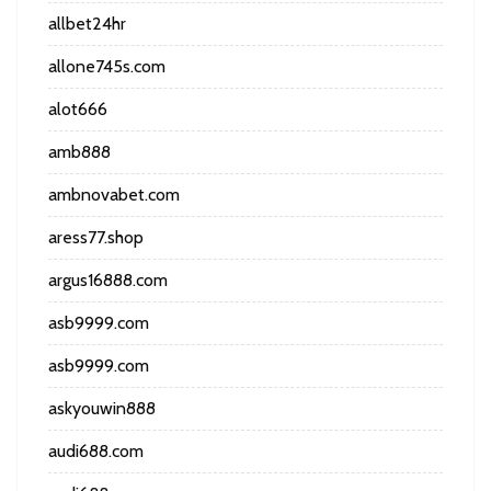
allbet24hr
allone745s.com
alot666
amb888
ambnovabet.com
aress77.shop
argus16888.com
asb9999.com
asb9999.com
askyouwin888
audi688.com