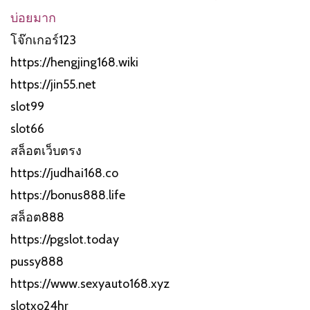
บ่อยมาก
โจ๊กเกอร์123
https://hengjing168.wiki
https://jin55.net
slot99
slot66
สล็อตเว็บตรง
https://judhai168.co
https://bonus888.life
สล็อต888
https://pgslot.today
pussy888
https://www.sexyauto168.xyz
slotxo24hr