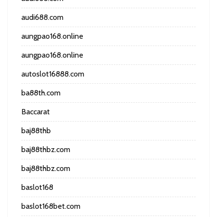
audi688.com
aungpao168.online
aungpao168.online
autoslot16888.com
ba88th.com
Baccarat
baj88thb
baj88thbz.com
baj88thbz.com
baslot168
baslot168bet.com