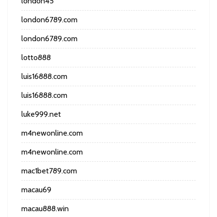
london45
london6789.com
london6789.com
lotto888
luis16888.com
luis16888.com
luke999.net
m4newonline.com
m4newonline.com
mac1bet789.com
macau69
macau888.win