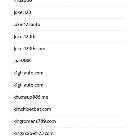
jinda888
Joker123
joker123auto
Joker123th
Joker123th.com
juad888
k1gt-auto.com
k1gt-auto.com
khumsup888.me
kimchibetbet.com
kingromans789.com
kingxxxbet123.com