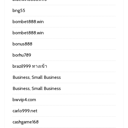
bng55
bombet888.win
bombet888.win
bonus888
borhu789
brazil999 ทางเข้า
Business, Small Business
Business, Small Business
bwvip4.com
carlo999.net
cashgame168