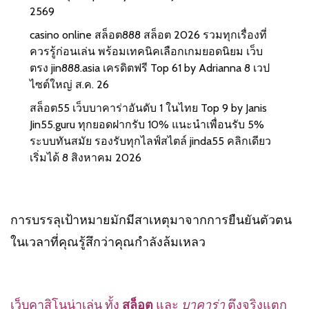
2569
casino online สล็อต888 สล็อต 2026 รวมทุกเรื่องที่
ควรรู้ก่อนเล่น พร้อมเทคนิคเลือกเกมยอดนิยม เว็บ
ตรง jin888.asia เครดิตฟรี Top 61 by Adrianna 8 เวป
ไซต์ใหญ่ ส.ค. 26
สล็อต55 เว็บบาคาร่าอันดับ 1 ในไทย Top 9 by Janis
Jin55.guru ทุกยอดฝากรับ 10% แนะนำเพื่อนรับ 5%
ระบบทันสมัย รองรับทุกไลฟ์สไตล์ jinda55 คลิกเดียว
เริ่มได้ 8 สิงหาคม 2026
การบรรลุเป้าหมายมักมีสาเหตุมาจากการยืนยันตัวตน
ในเวลาที่คุณรู้สึกว่าคุณกำลังล้มเหลว
เว็บคาสิโนน่าเล่น ทั้ง
สล็อต
และ
บาคาร่า
ตึงจริงแตก