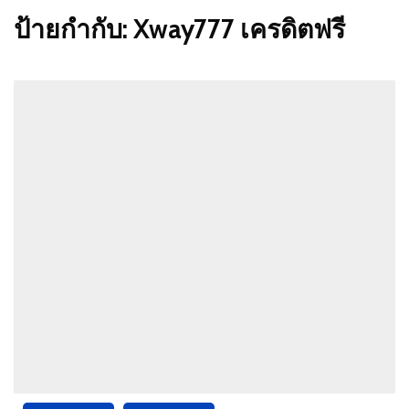
ป้ายกำกับ:
Xway777 เครดิตฟรี