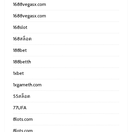
1688vegasx.com
1688vegasx.com
168slot
168สล็อต
188bet
188betth
1xbet
1xgameth.com
55สล็อต
77UFA
8lots.com
8lots.com