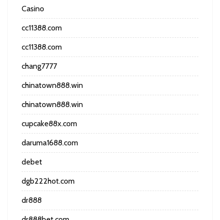
Casino
cc11388.com
cc11388.com
chang7777
chinatown888.win
chinatown888.win
cupcake88x.com
daruma1688.com
debet
dgb222hot.com
dr888
dr888bet.com