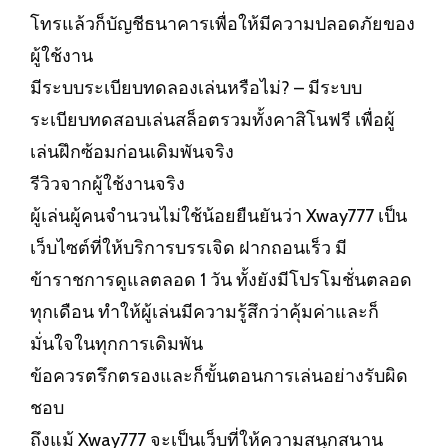
โทรแล้วก็บัญชีธนาคารเพื่อให้มีความปลอดภัยของ
ผู้ใช้งาน
มีระบบระเบียบทดลองเล่นหรือไม่? – มีระบบ
ระเบียบทดสอบเล่นสล็อตรวมทั้งคาสิโนฟรี เพื่อผู้
เล่นฝึกซ้อมก่อนเดิมพันจริง
รีวิวจากผู้ใช้งานจริง
ผู้เล่นผู้คนจำนวนไม่ใช้น้อยยืนยันว่า
Xway777
เป็น
เว็บไซต์ที่ให้บริการบรรเจิด ฝากถอนเร็ว มี
ข้าราชการดูแลตลอด 1 วัน ทั้งยังมีโปรโมชั่นตลอด
ทุกเดือน ทำให้ผู้เล่นมีความรู้สึกว่าคุ้มค่าและก็
มั่นใจในทุกการเดิมพัน
ข้อควรตรึกตรองและก็ขั้นตอนการเล่นอย่างรับผิด
ชอบ
ถึงแม้ Xway777 จะเป็นเว็บที่ให้ความสนุกสนาน