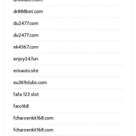
dr888bet.com
du2477.com
du2477.com
ek4567.com
enjoy24.fun
erisauto.site
eu369clubs.com
fafa 123 slot
faro168
fcharoenkit168.com
fcharoenkit168.com