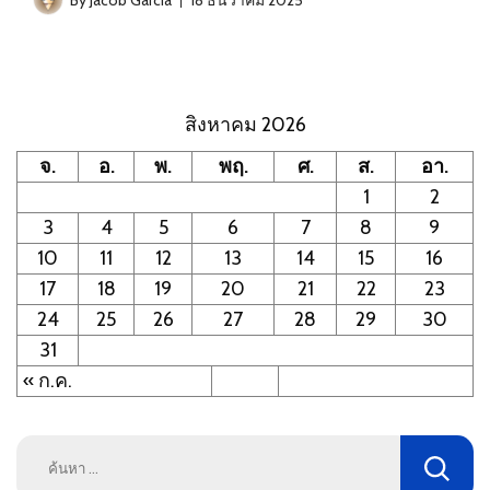
สิงหาคม 2026
จ.
อ.
พ.
พฤ.
ศ.
ส.
อา.
1
2
3
4
5
6
7
8
9
10
11
12
13
14
15
16
17
18
19
20
21
22
23
24
25
26
27
28
29
30
31
« ก.ค.
ค้นหา
สำหรับ: