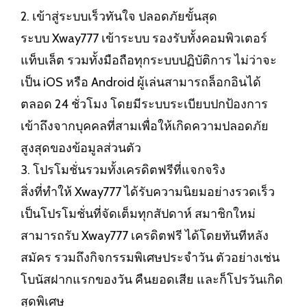
2. เข้าสู่ระบบเร็วทันใจ ปลอดภัยขั้นสุด
ระบบ Xway777 เข้าระบบ รองรับทั้งคอมพิวเตอร์
แท็บเล็ต รวมทั้งมือถือทุกระบบปฏิบัติการ ไม่ว่าจะ
เป็น iOS หรือ Android ผู้เล่นสามารถล็อกอินได้
ตลอด 24 ชั่วโมง โดยมีระบบระเบียบปกป้องการ
เข้าถึงจากบุคคลที่สามเพื่อให้เกิดความปลอดภัย
สูงสุดของข้อมูลส่วนตัว
3. โปรโมชั่นรวมทั้งเครดิตฟรีที่แจกจริง
สิ่งที่ทำให้ Xway777 ได้รับความนิยมอย่างรวดเร็ว
เป็นโปรโมชั่นที่จัดเต็มทุกสัปดาห์ สมาชิกใหม่
สามารถรับ Xway777 เครดิตฟรี ได้โดยทันทีหลัง
สมัคร รวมถึงกิจกรรมพิเศษประจำวัน ตัวอย่างเช่น
โบนัสฝากแรกของวัน คืนยอดเสีย และก็โปรวันเกิด
สุดพิเศษ