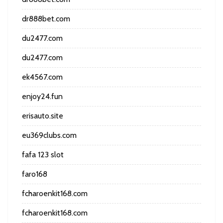
dr888bet.com
du2477.com
du2477.com
ek4567.com
enjoy24.fun
erisauto.site
eu369clubs.com
fafa 123 slot
faro168
fcharoenkit168.com
fcharoenkit168.com