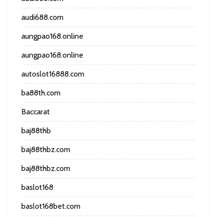
audi688.com
aungpao168.online
aungpao168.online
autoslot16888.com
ba88th.com
Baccarat
baj88thb
baj88thbz.com
baj88thbz.com
baslot168
baslot168bet.com