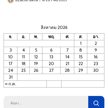
สิงหาคม 2026
จ.
อ.
พ.
พฤ.
ศ.
ส.
อา.
1
2
3
4
5
6
7
8
9
10
11
12
13
14
15
16
17
18
19
20
21
22
23
24
25
26
27
28
29
30
31
« ก.ค.
ค้นหา
สำหรับ: