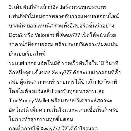
3. เดิมพันกีฬาแล้วก็อีสปอร์ตครบทุกประเภท
แฟนกีฬาไม่สมควรพลาดกับการแทงบอลออนไลน์
บาสเก็ตบอล เทนนิส รวมทั้งอีสปอร์ตชั้นนำอย่าง
Dota2 หรือ Valorant ที่ Xway777 เปิดให้พนันด้วย
ราคาน้ำที่ชอบธรรม พร้อมระบบวิเคราะห์ผลแม่น
ยำแบบเรียลไทม์
ระบบฝากถอนอัตโนมัติ รวดเร็วทันใจใน 10 วินาที
อีกหนึ่งจุดแข็งของ Xway777 คือระบบฝากถอนที่ล้ำ
สมัย ผู้เล่นสามารถทำรายการได้ข้างใน 10 วินาที
โดยไม่ต้องแจ้งสลิป รองรับทุกธนาคารและ
TrueMoney Wallet พร้อมระบบวิเคราะห์สถานะ
อัตโนมัติ เพิ่มความมั่นใจและความเชื่อมั่นสำหรับ
ในการทำธุรกรรมทุกขั้นตอน
กลเม็ดการใช้ Xway777 ให้ได้กำไรสูงสุด