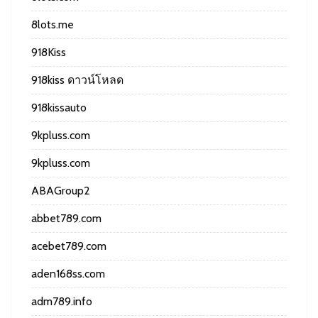
8lots.me
918Kiss
918kiss ดาวน์โหลด
918kissauto
9kpluss.com
9kpluss.com
ABAGroup2
abbet789.com
acebet789.com
aden168ss.com
adm789.info