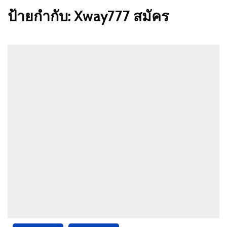
ป้ายกำกับ:
Xway777 สมัคร