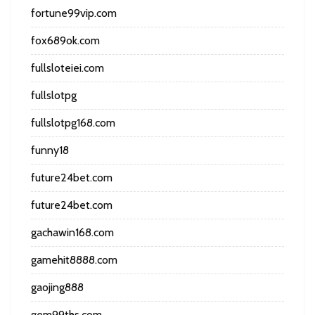
fortune99vip.com
fox689ok.com
fullsloteiei.com
fullslotpg
fullslotpg168.com
funny18
future24bet.com
future24bet.com
gachawin168.com
gamehit8888.com
gaojing888
gem99ths.com