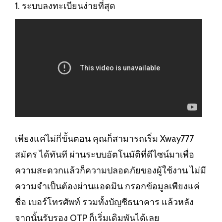
1. ระบบลงทะเบียนง่ายที่สุด
เพียงแค่ไม่กี่ขั้นตอน คุณก็สามารถเริ่ม Xway777
สมัคร ได้ทันที ผ่านระบบอัตโนมัติที่ดีไซน์มาเพื่อ
ความสะดวกแล้วก็ความปลอดภัยของผู้ใช้งาน ไม่มี
ความจำเป็นต้องผ่านแอดมิน กรอกข้อมูลเพียงแค่
ชื่อ เบอร์โทรศัพท์ รวมทั้งบัญชีธนาคาร แล้วหลัง
จากนั้นรับรอง OTP ก็เริ่มเดิมพันได้เลย