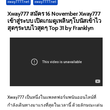
xway7777.net
xway7777.net
Xway777 สมัคร 16 November Xway777
เข้าสู่ระบบ เปิดเกมดูเพลินๆโบนัสเข้าไว
สุดๆระบบไวสุดๆ Top 31 by Franklyn
Xway777 เป็นหนึ่งในแพลตฟอร์มพนันออนไลน์ที่
กำลังเดินทางมาแรงที่สุดในเวลานี้ ด้วยลักษณะเด่น