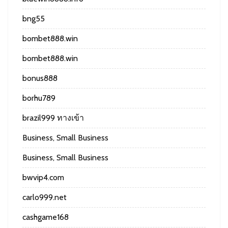
bng55
bombet888.win
bombet888.win
bonus888
borhu789
brazil999 ทางเข้า
Business, Small Business
Business, Small Business
bwvip4.com
carlo999.net
cashgame168