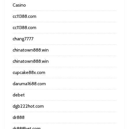
Casino
cc11388.com
cc11388.com
chang7777
chinatown888.win
chinatown888.win
cupcake88x.com
daruma1688.com
debet
dgb222hot.com
dr888
dr888bet.com