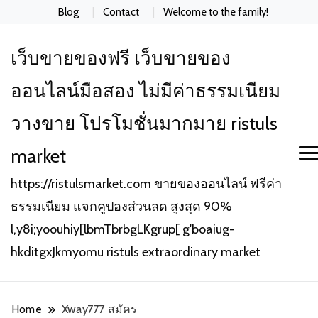
Blog
Contact
Welcome to the family!
เว็บขายของฟรี เว็บขายของ
ออนไลน์มือสอง ไม่มีค่าธรรมเนียม
วางขาย โปรโมชั่นมากมาย ristuls
market
https://ristulsmarket.com ขายของออนไลน์ ฟรีค่า
ธรรมเนียม แจกคูปองส่วนลด สูงสุด 90%
l,y8i;yoouhiy[lbmTbrbgLKgrup[ g'boaiug-
hkditgxJkmyomu ristuls extraordinary market
Home
Xway777 สมัคร