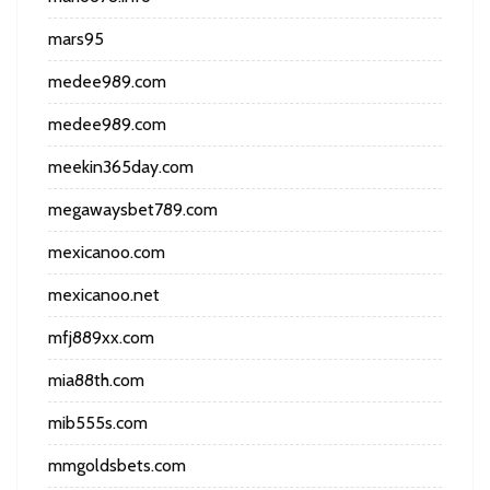
mars95
medee989.com
medee989.com
meekin365day.com
megawaysbet789.com
mexicanoo.com
mexicanoo.net
mfj889xx.com
mia88th.com
mib555s.com
mmgoldsbets.com