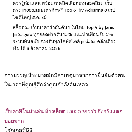
ควรรู้ก่อนเล่น พร้อมเทคนิคเลือกเกมยอดนิยม เว็บ
ตรง jin888.asia เครดิตฟรี Top 61 by Adrianna 8 เวป
ไซต์ใหญ่ ส.ค. 26
สล็อต55 เว็บบาคาร่าอันดับ 1 ในไทย Top 9 by Janis
Jin55.guru ทุกยอดฝากรับ 10% แนะนำเพื่อนรับ 5%
ระบบทันสมัย รองรับทุกไลฟ์สไตล์ jinda55 คลิกเดียว
เริ่มได้ 8 สิงหาคม 2026
การบรรลุเป้าหมายมักมีสาเหตุมาจากการยืนยันตัวตน
ในเวลาที่คุณรู้สึกว่าคุณกำลังล้มเหลว
เว็บคาสิโนน่าเล่น ทั้ง
สล็อต
และ
บาคาร่า
ตึงจริงแตก
บ่อยมาก
โจ๊กเกอร์123