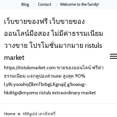
Blog
Contact
Welcome to the family!
เว็บขายของฟรี เว็บขายของ
ออนไลน์มือสอง ไม่มีค่าธรรมเนียม
วางขาย โปรโมชั่นมากมาย ristuls
market
https://ristulsmarket.com ขายของออนไลน์ ฟรีค่า
ธรรมเนียม แจกคูปองส่วนลด สูงสุด 90%
l,y8i;yoouhiy[lbmTbrbgLKgrup[ g'boaiug-
hkditgxJkmyomu ristuls extraordinary market
Home
t88gold เครดิตฟรี