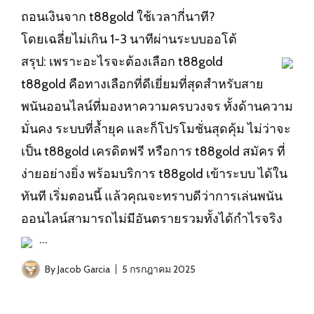
ถอนเงินจาก t88gold ใช้เวลากี่นาที?
โดยเฉลี่ยไม่เกิน 1-3 นาทีผ่านระบบออโต้
สรุป: เพราะอะไรจะต้องเลือก t88gold
t88gold คือทางเลือกที่ดีเยี่ยมที่สุดสำหรับสาย
พนันออนไลน์ที่มองหาความครบวงจร ทั้งด้านความ
มั่นคง ระบบที่ล้ำยุค และก็โปรโมชั่นสุดคุ้ม ไม่ว่าจะ
เป็น t88gold เครดิตฟรี หรือการ
t88gold สมัคร
ที่
ง่ายอย่างยิ่ง พร้อมบริการ t88gold เข้าระบบ ได้ใน
ทันที เริ่มตอนนี้ แล้วคุณจะทราบดีว่าการเล่นพนัน
ออนไลน์สามารถไม่มีอันตรายรวมทั้งได้กำไรจริง
…
By
Jacob Garcia
5 กรกฎาคม 2025