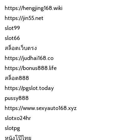
https://hengjing168.wiki
https://jin55.net
slot99
slot66
สล็อตเว็บตรง
https://judhai168.co
https://bonus888.life
สล็อต888
https://pgslot.today
pussy888
https://www.sexyauto168.xyz
slotxo24hr
slotpg
หนังโป๊ไทย