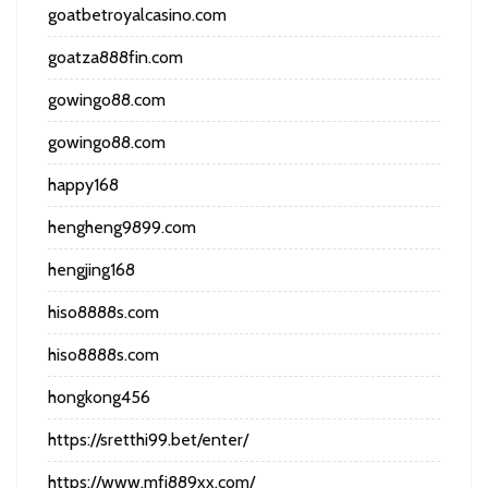
goatbetroyalcasino.com
goatza888fin.com
gowingo88.com
gowingo88.com
happy168
hengheng9899.com
hengjing168
hiso8888s.com
hiso8888s.com
hongkong456
https://sretthi99.bet/enter/
https://www.mfj889xx.com/