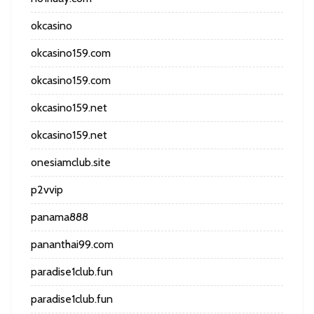
okcasino
okcasino159.com
okcasino159.com
okcasino159.net
okcasino159.net
onesiamclub.site
p2vvip
panama888
pananthai99.com
paradise1club.fun
paradise1club.fun