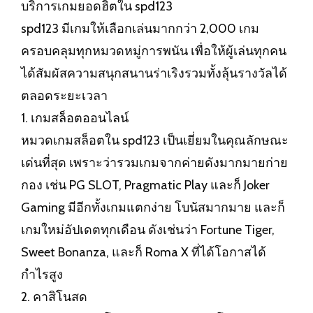
บริการเกมยอดฮิตใน spd123
spd123 มีเกมให้เลือกเล่นมากกว่า 2,000 เกม
ครอบคลุมทุกหมวดหมู่การพนัน เพื่อให้ผู้เล่นทุกคน
ได้สัมผัสความสนุกสนานร่าเริงรวมทั้งลุ้นรางวัลได้
ตลอดระยะเวลา
1. เกมสล็อตออนไลน์
หมวดเกมสล็อตใน spd123 เป็นเยี่ยมในคุณลักษณะ
เด่นที่สุด เพราะว่ารวมเกมจากค่ายดังมากมายก่าย
กอง เช่น PG SLOT, Pragmatic Play และก็ Joker
Gaming มีอีกทั้งเกมแตกง่าย โบนัสมากมาย และก็
เกมใหม่อัปเดตทุกเดือน ดังเช่นว่า Fortune Tiger,
Sweet Bonanza, และก็ Roma X ที่ได้โอกาสได้
กำไรสูง
2. คาสิโนสด