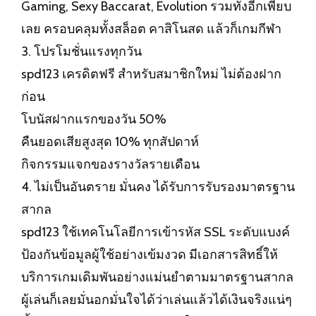
Gaming, Sexy Baccarat, Evolution รวมทั้งอีกเพียบ
เลย ครอบคลุมทั้งสล็อต คาสิโนสด แล้วก็เกมกีฬา
3. โปรโมชั่นแรงทุกวัน
spd123 เครดิตฟรี สำหรับสมาชิกใหม่ ไม่ต้องฝาก
ก่อน
โบนัสฝากแรกของวัน 50%
คืนยอดเสียสูงสุด 10% ทุกสัปดาห์
กิจกรรมแจกของรางวัลรายเดือน
4. ไม่เป็นอันตราย มั่นคง ได้รับการรับรองมาตรฐาน
สากล
spd123
ใช้เทคโนโลยีการเข้ารหัส SSL ระดับแบงค์
ป้องกันข้อมูลผู้ใช้อย่างเข้มงวด มีเอกสารสิทธิ์ให้
บริการเกมเดิมพันอย่างแม่นยำตามมาตรฐานสากล
ผู้เล่นก็เลยมั่นอกมั่นใจได้ว่าเล่นแล้วได้เงินจริงแน่ๆ