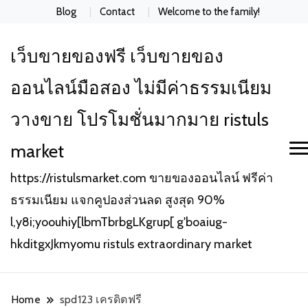
Blog
Contact
Welcome to the family!
เว็บขายของฟรี เว็บขายของ
ออนไลน์มือสอง ไม่มีค่าธรรมเนียม
วางขาย โปรโมชั่นมากมาย ristuls
market
https://ristulsmarket.com ขายของออนไลน์ ฟรีค่า
ธรรมเนียม แจกคูปองส่วนลด สูงสุด 90%
l,y8i;yoouhiy[lbmTbrbgLKgrup[ g'boaiug-
hkditgxJkmyomu ristuls extraordinary market
Home
spd123 เครดิตฟรี