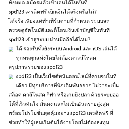
ทั้งหมด สมัครแล้วเข้าเล่นได้ในทันที
spd123 เครดิตฟรี เบิกเงินได้จริงหรือไม่?
ได้จริง เพียงแค่ทำเทิร์นตามที่กำหนด ระบบจะ
ตรวจดูอัตโนมัติและก็โอนเงินเข้าบัญชีในทันที
spd123 เข้าสู่ระบบ ผ่านมือถือได้ไหม?
ได้ รองรับทั้งยังระบบ Android และ iOS เล่นได้
ทุกหนทุกแห่งโดยไม่ต้องดาวน์โหลด
สรุปภาพรวมของ spd123
spd123 เป็นเว็บไซต์พนันออนไลน์ที่ครบจบในที่
เดียว มีทุกบริการที่นักเดิมพันอยาก ไม่ว่าจะเป็น
สล็อต คาสิโนสด กีฬา หรือเกมยิงปลา ด้วยระบบออ
โต้ที่เร็วทันใจ มั่นคง และไม่เป็นอันตรายสูงสุด
พร้อมโปรโมชั่นสุดคุ้มอย่าง spd123 เครดิตฟรี ที่
ช่วยทำให้ผู้เล่นเริ่มต้นได้ง่ายโดยไม่ต้องลงทุน