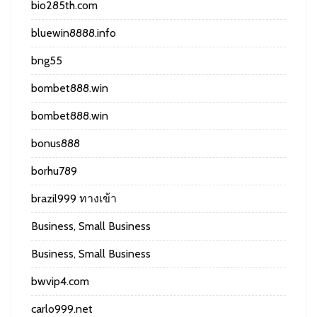
bio285th.com
bluewin8888.info
bng55
bombet888.win
bombet888.win
bonus888
borhu789
brazil999 ทางเข้า
Business, Small Business
Business, Small Business
bwvip4.com
carlo999.net