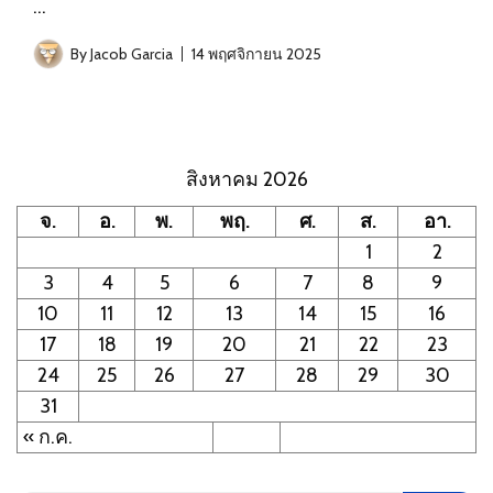
…
By
Jacob Garcia
14 พฤศจิกายน 2025
สิงหาคม 2026
จ.
อ.
พ.
พฤ.
ศ.
ส.
อา.
1
2
3
4
5
6
7
8
9
10
11
12
13
14
15
16
17
18
19
20
21
22
23
24
25
26
27
28
29
30
31
« ก.ค.