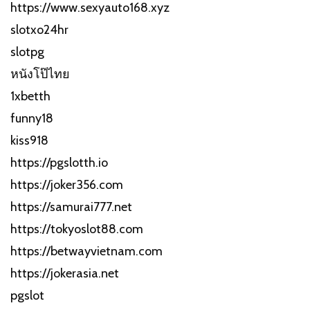
https://www.sexyauto168.xyz
slotxo24hr
slotpg
หนังโป๊ไทย
1xbetth
funny18
kiss918
https://pgslotth.io
https://joker356.com
https://samurai777.net
https://tokyoslot88.com
https://betwayvietnam.com
https://jokerasia.net
pgslot