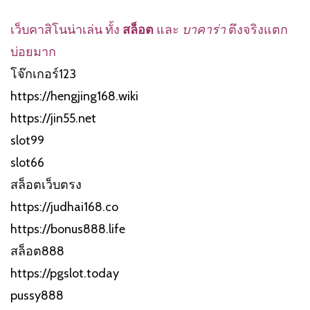
เว็บคาสิโนน่าเล่น ทั้ง
สล็อต
และ
บาคาร่า
ตึงจริงแตก
บ่อยมาก
โจ๊กเกอร์123
https://hengjing168.wiki
https://jin55.net
slot99
slot66
สล็อตเว็บตรง
https://judhai168.co
https://bonus888.life
สล็อต888
https://pgslot.today
pussy888