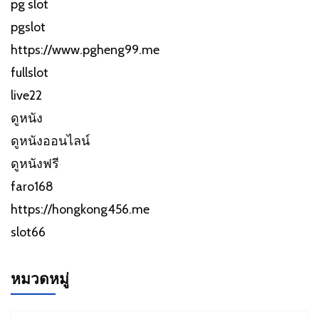
pg slot
pgslot
https://www.pgheng99.me
fullslot
live22
ดูหนัง
ดูหนังออนไลน์
ดูหนังฟรี
faro168
https://hongkong456.me
slot66
หมวดหมู่