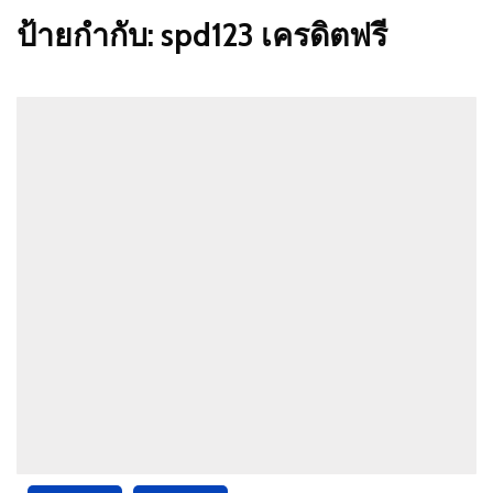
ป้ายกำกับ:
spd123 เครดิตฟรี