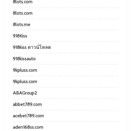
8lots.com
8lots.com
8lots.me
918Kiss
918kiss ดาวน์โหลด
918kissauto
9kpluss.com
9kpluss.com
ABAGroup2
abbet789.com
acebet789.com
aden168ss.com