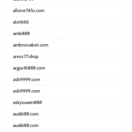
allone745s.com
alot666
amb888
ambnovabet.com
aress77.shop
argus16888.com
asb9999.com
asb9999.com
askyouwin888
audi688.com
audi688.com