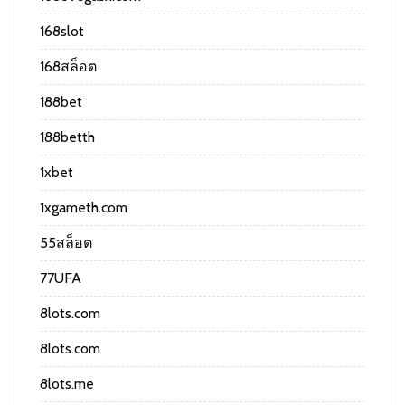
168slot
168สล็อต
188bet
188betth
1xbet
1xgameth.com
55สล็อต
77UFA
8lots.com
8lots.com
8lots.me