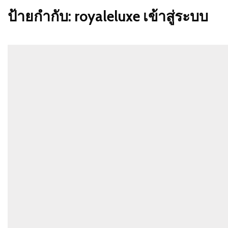
ป้ายกำกับ:
royaleluxe เข้าสู่ระบบ