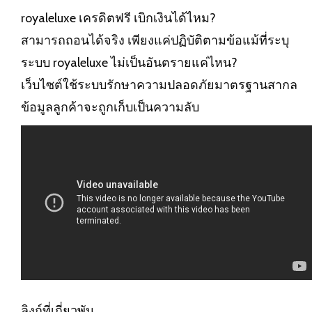
royaleluxe เครดิตฟรี เบิกเงินได้ไหม?
สามารถถอนได้จริง เพียงแค่ปฏิบัติตามข้อแม้ที่ระบุ
ระบบ royaleluxe ไม่เป็นอันตรายแค่ไหน?
เว็บไซต์ใช้ระบบรักษาความปลอดภัยมาตรฐานสากล
ข้อมูลลูกค้าจะถูกเก็บเป็นความลับ
ลิงก์ที่เกี่ยวพัน