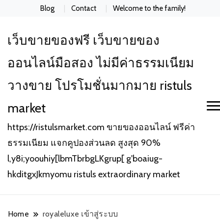
Blog
Contact
Welcome to the family!
เว็บขายของฟรี เว็บขายของ
ออนไลน์มือสอง ไม่มีค่าธรรมเนียม
วางขาย โปรโมชั่นมากมาย ristuls
market
https://ristulsmarket.com ขายของออนไลน์ ฟรีค่า
ธรรมเนียม แจกคูปองส่วนลด สูงสุด 90%
l,y8i;yoouhiy[lbmTbrbgLKgrup[ g'boaiug-
hkditgxJkmyomu ristuls extraordinary market
Home
royaleluxe เข้าสู่ระบบ