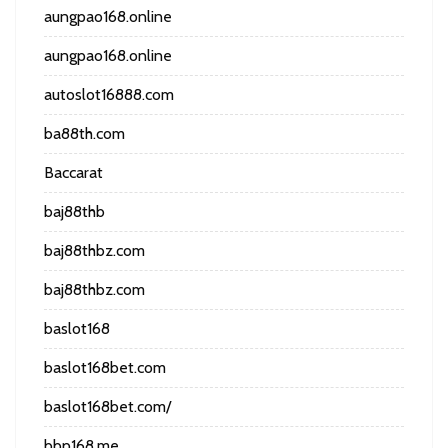
aungpao168.online
aungpao168.online
autoslot16888.com
ba88th.com
Baccarat
baj88thb
baj88thbz.com
baj88thbz.com
baslot168
baslot168bet.com
baslot168bet.com/
bbp168.me