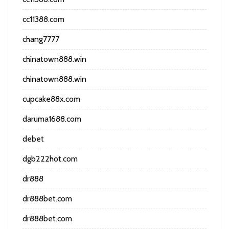
cc11388.com
chang7777
chinatown888.win
chinatown888.win
cupcake88x.com
daruma1688.com
debet
dgb222hot.com
dr888
dr888bet.com
dr888bet.com