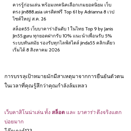
ควรรู้ก่อนเล่น พร้อมเทคนิคเลือกเกมยอดนิยม เว็บ
ตรง jin888.asia เครดิตฟรี Top 61 by Adrianna 8 เวป
ไซต์ใหญ่ ส.ค. 26
สล็อต55 เว็บบาคาร่าอันดับ 1 ในไทย Top 9 by Janis
Jin55.guru ทุกยอดฝากรับ 10% แนะนำเพื่อนรับ 5%
ระบบทันสมัย รองรับทุกไลฟ์สไตล์ jinda55 คลิกเดียว
เริ่มได้ 8 สิงหาคม 2026
การบรรลุเป้าหมายมักมีสาเหตุมาจากการยืนยันตัวตน
ในเวลาที่คุณรู้สึกว่าคุณกำลังล้มเหลว
เว็บคาสิโนน่าเล่น ทั้ง
สล็อต
และ
บาคาร่า
ตึงจริงแตก
บ่อยมาก
โจ๊กเกอร์123