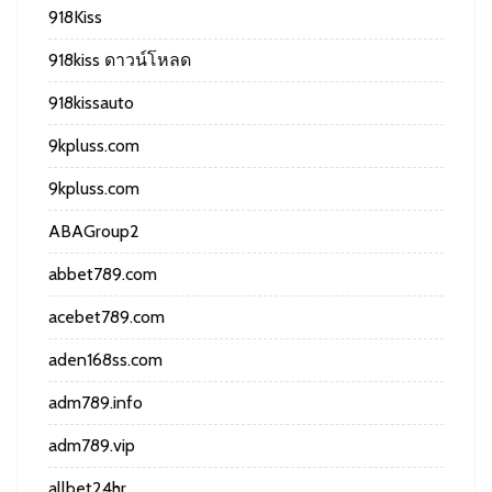
918Kiss
918kiss ดาวน์โหลด
918kissauto
9kpluss.com
9kpluss.com
ABAGroup2
abbet789.com
acebet789.com
aden168ss.com
adm789.info
adm789.vip
allbet24hr