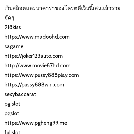
เว็บสล็อตและบาคาร่าของโครตดีเว็บนี้เล่นแล้วรวย
จัดๆ
918kiss
https://www.madoohd.com
sagame
https://joker123auto.com
http://www.movie87hd.com
https://www.pussy888play.com
https://pussy888win.com
sexybaccarat
pg slot
pgslot
https://www.pgheng99.me
fullslot