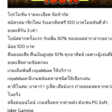
โปรโมชั่น รายละเอียด ข้อจำกัด
สมัครสมาชิกใหม่ รับเครดิตฟรี 100 บาทโดยทันที ทำ
ยอดเทิร์น 3 เท่า
โบนัสฝากครั้งแรก รับเพิ่ม 50% ของยอดฝาก ฝากอย่าง
น้อย 100 บาท
คืนยอดเสีย คืนเงินสูงสุด 10% ทุกอาทิตย์ เฉพาะผู้เล่นที่ม
ยอดเสียตามข้อตกลง
เกมเดิมพันที่ royaleluxe ให้บริการ
royaleluxe มีเกมพนันหลายชนิดให้เลือกเล่น:
คาสิโนสด: บาคาร่า รูเล็ต เสือมังกร ถ่ายทอดสดจากคาส
โนจริง
สล็อตออนไลน์: เกมสล็อตจากค่ายดัง ดังเช่น PG Soft,
Joker Gaming