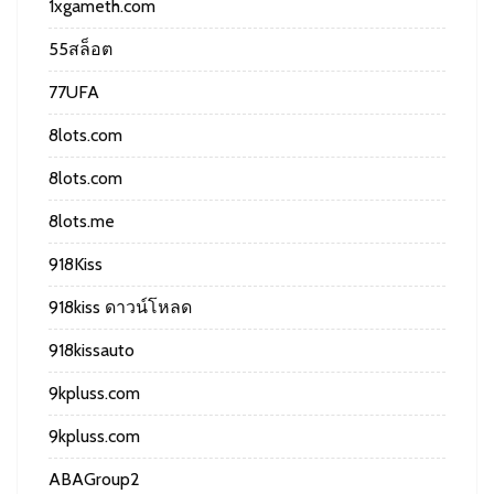
1xgameth.com
55สล็อต
77UFA
8lots.com
8lots.com
8lots.me
918Kiss
918kiss ดาวน์โหลด
918kissauto
9kpluss.com
9kpluss.com
ABAGroup2