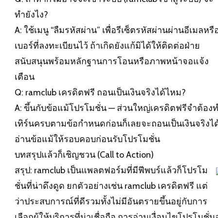
ทำยังไง?
A: ใช้เมนู “ลืมรหัสผ่าน” เพื่อรีเซ็ตรหัสผ่านผ่านอีเมลหรื
เบอร์ที่ลงทะเบียนไว้ ถ้าเกิดยังแก้มิได้ให้ติดต่อฝ่าย
สนับสนุนพร้อมหลักฐานการโอนหรือภาพหน้าจอแจ้ง
เตือน
Q: ramclub เครดิตฟรี ถอนเป็นเงินจริงได้ไหม?
A: ขึ้นกับข้อแม้โปรโมชั่น — ส่วนใหญ่เครดิตฟรีจำต้อง
เทิร์นครบตามข้อกำหนดก่อนก็เลยจะถอนเป็นเงินจริงได
อ่านข้อแม้ให้รอบคอบก่อนรับโปรโมชั่น
บทสรุปแล้วก็เชิญชวน (Call to Action)
สรุป: ramclub เป็นแพลตฟอร์มที่มีฟีพบร์แล้วก็โปรโม
ชั่นที่น่าดึงดูด ยกตัวอย่างเช่น ramclub เครดิตฟรี แต่
ว่าประสบการณ์ที่ดีรวมทั้งไม่มีอันตรายขึ้นอยู่กับการ
เลือกผู้ให้บริการที่น่าเชื่อถือ การอ่านเงื่อนไขโปรโมชั่น