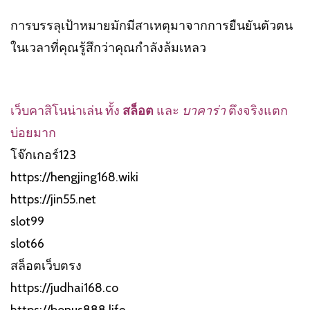
การบรรลุเป้าหมายมักมีสาเหตุมาจากการยืนยันตัวตน
ในเวลาที่คุณรู้สึกว่าคุณกำลังล้มเหลว
เว็บคาสิโนน่าเล่น ทั้ง
สล็อต
และ
บาคาร่า
ตึงจริงแตก
บ่อยมาก
โจ๊กเกอร์123
https://hengjing168.wiki
https://jin55.net
slot99
slot66
สล็อตเว็บตรง
https://judhai168.co
https://bonus888.life