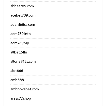
abbet789.com
acebet789.com
aden168ss.com
adm789.info
adm789.vip
allbet24hr
allone745s.com
alot666
amb888
ambnovabet.com
aress77.shop