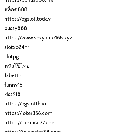
สล็อต888
https://pgslot.today
pussy888
https://www.sexyauto168.xyz
slotxo24hr
slotpg
หนังโป๊ไทย
1xbetth
funny18
kiss918
https://pgslotth.io
https://joker356.com
https://samurai777.net
https://tokyoslot88.com