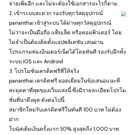
จ่ายเพิ่มอีก และไม่จะต้องใช้เอกสารอะไรก็ตาม
2. เข้าระบบสะดวก รองรับทุกวัสดุอุปกรณ์
pananthai เข้าสู่ระบบ ได้ผ่านทุกวัสดุอุปกรณ์
ไม่ว่าจะเป็นมือถือ แท็บเล็ต หรือคอมพิวเตอร์ โดย
ไม่จำเป็นต้องติดตั้งแอปพลิเคชัน เล่นผ่าน
โปรแกรมท่องอินเตอร์เน็ตได้โดยทันที รองรับอีกทั้ง
ระบบ iOS และ Android
3. โปรโมชั่นเครดิตฟรีที่ให้จริง
pananthai เครดิตฟรี ยอดเยี่ยมในข้อเสนอแนะที่
สะดุดตาที่สุดของเว็บแห่งนี้ ซึ่งมีรายละเอียดโปรโม
ชั่นที่น่าดึงดูด ดังต่อไปนี้:
สมาชิกใหม่รับเครดิตฟรีในทันที 100 บาท ไม่ต้อง
ฝาก
โบนัสเติมเงินครั้งแรก 50% สูงสุดถึง 1,000 บาท