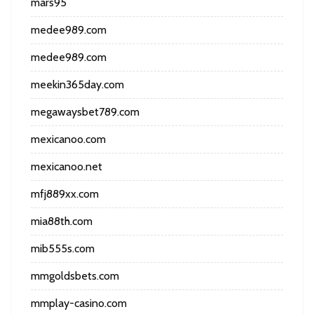
mars95
medee989.com
medee989.com
meekin365day.com
megawaysbet789.com
mexicanoo.com
mexicanoo.net
mfj889xx.com
mia88th.com
mib555s.com
mmgoldsbets.com
mmplay-casino.com