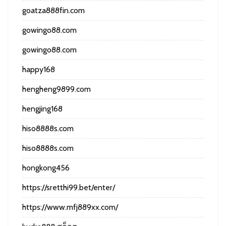
goatza888fin.com
gowingo88.com
gowingo88.com
happy168
hengheng9899.com
hengjing168
hiso8888s.com
hiso8888s.com
hongkong456
https://sretthi99.bet/enter/
https://www.mfj889xx.com/