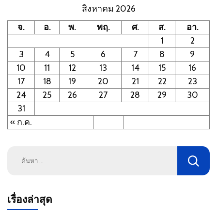
สิงหาคม 2026
จ.
อ.
พ.
พฤ.
ศ.
ส.
อา.
1
2
3
4
5
6
7
8
9
10
11
12
13
14
15
16
17
18
19
20
21
22
23
24
25
26
27
28
29
30
31
« ก.ค.
ค้นหา
สำหรับ:
เรื่องล่าสุด