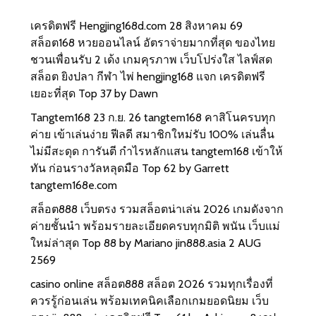
เครดิตฟรี Hengjing168d.com 28 สิงหาคม 69
สล็อต168 หวยออนไลน์ อัตราจ่ายมากที่สุด ของไทย
ชวนเพื่อนรับ 2 เด้ง เกมคุรภาพ เว็บโปร่งใส ไลฟ์สด
สล็อต ยิงปลา กีฬา ไพ่ hengjing168 แจก เครดิตฟรี
เยอะที่สุด Top 37 by Dawn
Tangtem168 23 ก.ย. 26 tangtem168 คาสิโนครบทุก
ค่าย เข้าเล่นง่าย ฟีลดี สมาชิกใหม่รับ 100% เล่นลื่น
ไม่มีสะดุด การันตี กำไรหลักแสน tangtem168 เข้าให้
ทัน ก่อนรางวัลหลุดมือ Top 62 by Garrett
tangtem168e.com
สล็อต888 เว็บตรง รวมสล็อตน่าเล่น 2026 เกมดังจาก
ค่ายชั้นนำ พร้อมรายละเอียดครบทุกมิติ พนัน เว็บแม่
ใหม่ล่าสุด Top 88 by Mariano jin888.asia 2 AUG
2569
casino online สล็อต888 สล็อต 2026 รวมทุกเรื่องที่
ควรรู้ก่อนเล่น พร้อมเทคนิคเลือกเกมยอดนิยม เว็บ