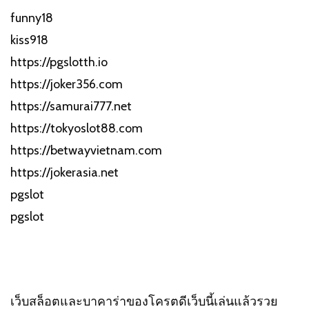
funny18
kiss918
https://pgslotth.io
https://joker356.com
https://samurai777.net
https://tokyoslot88.com
https://betwayvietnam.com
https://jokerasia.net
pgslot
pgslot
เว็บสล็อตและบาคาร่าของโครตดีเว็บนี้เล่นแล้วรวย