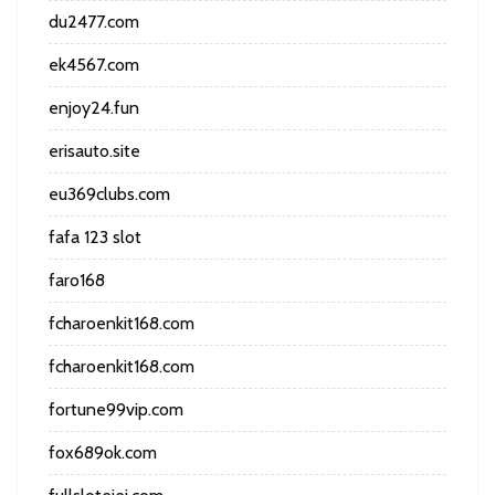
du2477.com
ek4567.com
enjoy24.fun
erisauto.site
eu369clubs.com
fafa 123 slot
faro168
fcharoenkit168.com
fcharoenkit168.com
fortune99vip.com
fox689ok.com