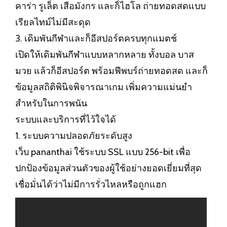
คาร่า รูเล็ต เสือมังกร และก็ไฮโล ถ่ายทอดสดแบบ
เรียลไทม์ไม่มีสะดุด
3. เดิมพันกีฬาและก็อีสปอร์ตครบทุกแมตช์
เปิดให้เดิมพันกีฬาแบบหลากหลาย ทั้งบอล บาส
มวย แล้วก็อีสปอร์ต พร้อมฟีพบร์ถ่ายทอดสด และก็
ข้อมูลสถิติพินิจพิจารณาเกม เพิ่มความแม่นยำ
สำหรับในการพนัน
ระบบและบริการที่ไว้ใจได้
1. ระบบความปลอดภัยระดับสูง
เว็บ pananthai ใช้ระบบ SSL แบบ 256-bit เพื่อ
ปกป้องข้อมูลส่วนตัวของผู้ใช้อย่างยอดเยี่ยมที่สุด
เชื่อมั่นได้ว่าไม่มีการรั่วไหลหรือถูกแฮก