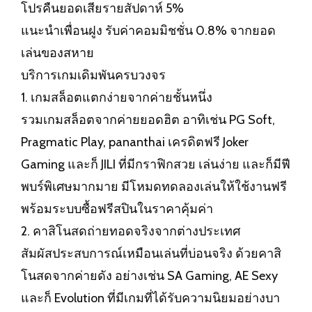
โปรคืนยอดเสียรายสัปดาห์ 5%
แนะนำเพื่อนฝูง รับค่าคอมมิชชั่น 0.8% จากยอด
เล่นของสหาย
บริการเกมเดิมพันครบวงจร
1. เกมสล็อตแตกง่ายจากค่ายชั้นหนึ่ง
รวมเกมสล็อตจากค่ายยอดฮิต อาทิเช่น PG Soft,
Pragmatic Play,
pananthai เครดิตฟรี
Joker
Gaming และก็ JILI ที่มีกราฟิกสวย เล่นง่าย และก็มีฟี
พบร์พิเศษมากมาย มีโหมดทดลองเล่นให้ใช้งานฟรี
พร้อมระบบซื้อฟรีสปินในราคาคุ้มค่า
2. คาสิโนสดถ่ายทอดจริงจากต่างประเทศ
สัมผัสประสบการณ์เหมือนเล่นที่บ่อนจริง ด้วยคาสิ
โนสดจากค่ายดัง อย่างเช่น SA Gaming, AE Sexy
และก็ Evolution ที่มีเกมที่ได้รับความนิยมอย่างบา