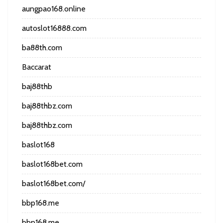
aungpao168.online
autoslot16888.com
ba88th.com
Baccarat
baj88thb
baj88thbz.com
baj88thbz.com
baslot168
baslot168bet.com
baslot168bet.com/
bbp168.me
bbp168.me