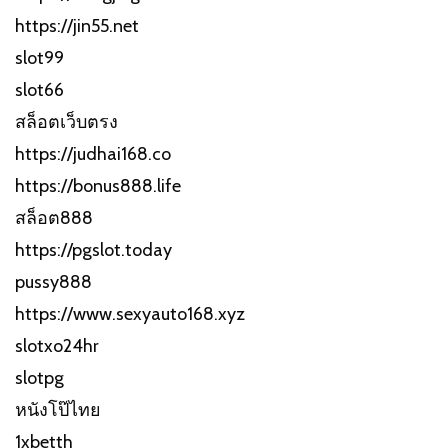
https://jin55.net
slot99
slot66
สล็อตเว็บตรง
https://judhai168.co
https://bonus888.life
สล็อต888
https://pgslot.today
pussy888
https://www.sexyauto168.xyz
slotxo24hr
slotpg
หนังโป๊ไทย
1xbetth