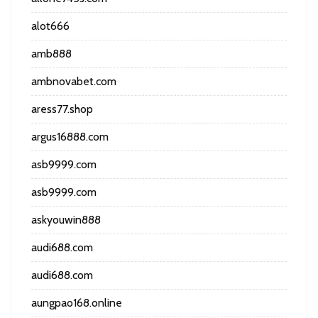
alot666
amb888
ambnovabet.com
aress77.shop
argus16888.com
asb9999.com
asb9999.com
askyouwin888
audi688.com
audi688.com
aungpao168.online