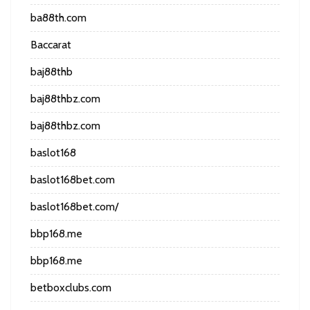
ba88th.com
Baccarat
baj88thb
baj88thbz.com
baj88thbz.com
baslot168
baslot168bet.com
baslot168bet.com/
bbp168.me
bbp168.me
betboxclubs.com