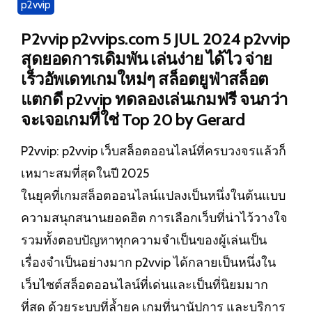
p2vvip
P2vvip p2vvips.com 5 JUL 2024 p2vvip
สุดยอดการเดิมพัน เล่นง่าย ได้ไว จ่าย
เร็วอัพเดทเกมใหม่ๆ สล็อตยูฟ่าสล็อต
แตกดี p2vvip ทดลองเล่นเกมฟรี จนกว่า
จะเจอเกมที่ใช่ Top 20 by Gerard
P2vvip:
p2vvip
เว็บสล็อตออนไลน์ที่ครบวงจรแล้วก็
เหมาะสมที่สุดในปี 2025
ในยุคที่เกมสล็อตออนไลน์แปลงเป็นหนึ่งในต้นแบบ
ความสนุกสนานยอดฮิต การเลือกเว็บที่น่าไว้วางใจ
รวมทั้งตอบปัญหาทุกความจำเป็นของผู้เล่นเป็น
เรื่องจำเป็นอย่างมาก p2vvip ได้กลายเป็นหนึ่งใน
เว็บไซต์สล็อตออนไลน์ที่เด่นและเป็นที่นิยมมาก
ที่สุด ด้วยระบบที่ล้ำยุค เกมที่นานัปการ และบริการ