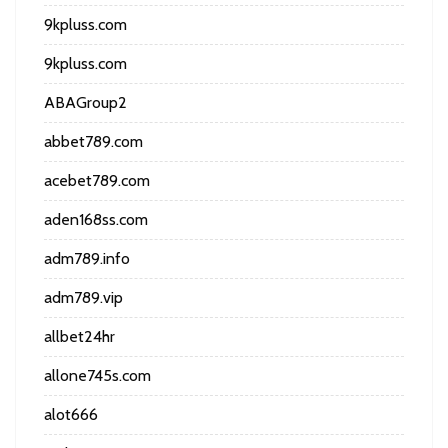
9kpluss.com
9kpluss.com
ABAGroup2
abbet789.com
acebet789.com
aden168ss.com
adm789.info
adm789.vip
allbet24hr
allone745s.com
alot666