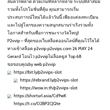
สมควรพลาด ด้วยเกมที่หลากหลาย ระบบที่ล้ำสมัย
รวมทั้งโปรโมชั่นที่คุ้ม คุณสามารถเริ่ม
ประสบการณ์ใหม่ได้แล้ววันนี้ เพียงแต่ลงทะเบียน
และไปสู่โลกของความสนุกสนานร่าเริงรวมทั้ง
โอกาสสำหรับเพื่อการชนะรางวัลใหญ่!
P2vvip – ที่สุดของเว็บสล็อตออนไลน์ที่คุณไว้ใจได้
ทางเข้าสล็อต p2vvip p2vvips.com 26 MAY 24
Gerard โอนไว p2vvipไม่ล็อคยูส Top 68
ขอขอบคุณby web
p2vvip
https://bit.ly/p2vvips-slot
https://rebrand.ly/p2vvips-slot
https://wow.in.th/p2vvips-slot
https://shorturl.asia/Cd9wK
https://t.co/02BP2CJQte