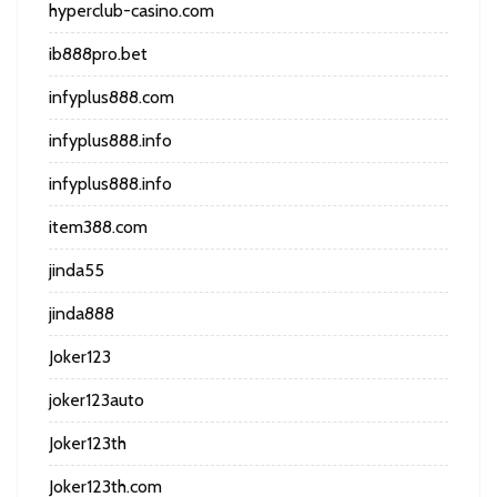
hyperclub-casino.com
ib888pro.bet
infyplus888.com
infyplus888.info
infyplus888.info
item388.com
jinda55
jinda888
Joker123
joker123auto
Joker123th
Joker123th.com