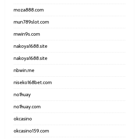
moza888.com
mun789slot.com
mwin9s.com
nakoya1688.site
nakoya1688.site
nbwin.me
niseko168bet.com
no1huay
no1huay.com
okcasino
okcasino159.com