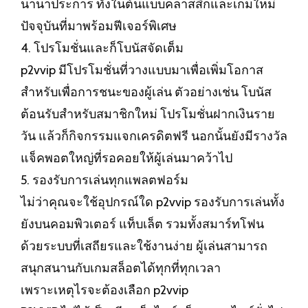
นานาประการ ทั้งในต้นแบบคลาสสิกและเกมใหม่
ปัจจุบันที่มาพร้อมฟีเจอร์พิเศษ
4. โปรโมชั่นและก็โบนัสจัดเต็ม
p2vvip
มีโปรโมชั่นที่วางแบบมาเพื่อเพิ่มโอกาส
สำหรับเพื่อการชนะของผู้เล่น ตัวอย่างเช่น โบนัส
ต้อนรับสำหรับสมาชิกใหม่ โปรโมชั่นฝากเงินราย
วัน แล้วก็กิจกรรมแจกเครดิตฟรี นอกนั้นยังมีรางวัล
แจ็คพอตใหญ่ที่รอคอยให้ผู้เล่นมาคว้าไป
5. รองรับการเล่นทุกแพลตฟอร์ม
ไม่ว่าคุณจะใช้อุปกรณ์ใด p2vvip รองรับการเล่นทั้ง
ยังบนคอมพิวเตอร์ แท็บเล็ต รวมทั้งสมาร์ทโฟน
ด้วยระบบที่เสถียรและใช้งานง่าย ผู้เล่นสามารถ
สนุกสนานกับเกมสล็อตได้ทุกที่ทุกเวลา
เพราะเหตุไรจะต้องเลือก p2vvip