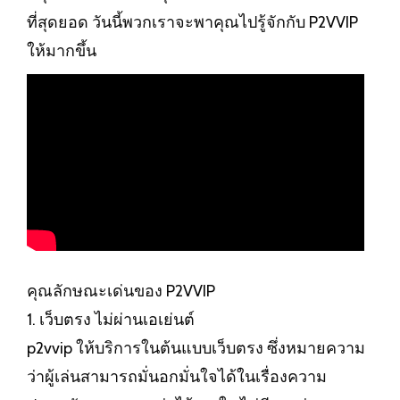
ที่สุดยอด วันนี้พวกเราจะพาคุณไปรู้จักกับ P2VVIP
ให้มากขึ้น
คุณลักษณะเด่นของ P2VVIP
1. เว็บตรง ไม่ผ่านเอเย่นต์
p2vvip ให้บริการในต้นแบบเว็บตรง ซึ่งหมายความ
ว่าผู้เล่นสามารถมั่นอกมั่นใจได้ในเรื่องความ