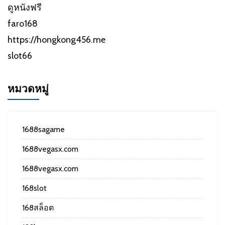
ดูหนังฟรี
faro168
https://hongkong456.me
slot66
หมวดหมู่
1688sagame
1688vegasx.com
1688vegasx.com
168slot
168สล็อต