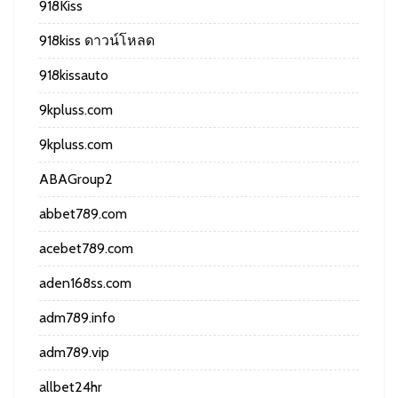
918Kiss
918kiss ดาวน์โหลด
918kissauto
9kpluss.com
9kpluss.com
ABAGroup2
abbet789.com
acebet789.com
aden168ss.com
adm789.info
adm789.vip
allbet24hr