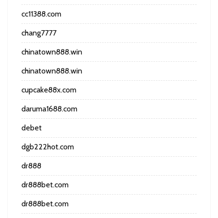
cc11388.com
chang7777
chinatown888.win
chinatown888.win
cupcake88x.com
daruma1688.com
debet
dgb222hot.com
dr888
dr888bet.com
dr888bet.com