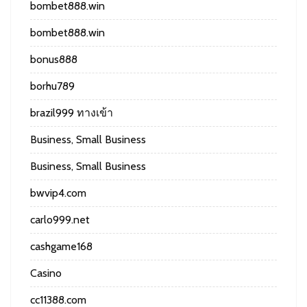
bombet888.win
bombet888.win
bonus888
borhu789
brazil999 ทางเข้า
Business, Small Business
Business, Small Business
bwvip4.com
carlo999.net
cashgame168
Casino
cc11388.com