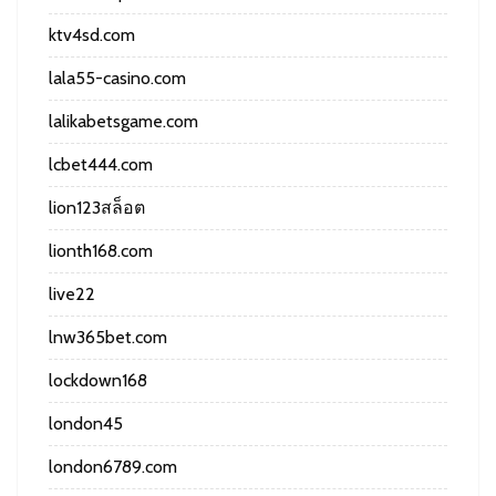
ktv4sd.com
lala55-casino.com
lalikabetsgame.com
lcbet444.com
lion123สล็อต
lionth168.com
live22
lnw365bet.com
lockdown168
london45
london6789.com