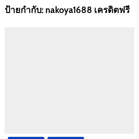
ป้ายกำกับ:
nakoya1688 เครดิตฟรี