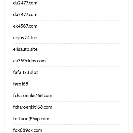
du2477.com
du2477.com
ek4567.com
enjoy24.fun
erisauto.site
eu369clubs.com
fafa 123 slot
faro168
fcharoenkit168.com
fcharoenkit168.com
fortune99vip.com
fox689ok.com