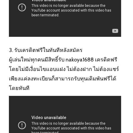
3. รับเครดิตฟรีในทันทีหลังสมัคร
ผู้เล่นใหม่ทุกคนมีสิทธิ์รับ
nakoya1688 เครดิตฟรี
โดยไม่มีเงื่อนไขแอบแฝง ไม่ต้องฝาก ไม่ต้องแชร์
เพียงแค่ลงทะเบียนก็สามารถรับทุนเดิมพันฟรีได้
โดยทันที