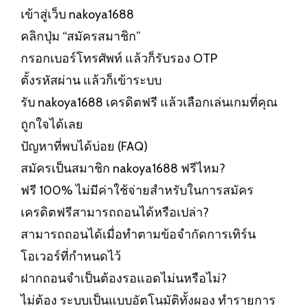
เข้าสู่เว็บ nakoya1688
คลิกปุ่ม “สมัครสมาชิก”
กรอกเบอร์โทรศัพท์ แล้วก็รับรอง OTP
ตั้งรหัสผ่าน แล้วก็เข้าระบบ
รับ
nakoya1688
เครดิตฟรี แล้วเลือกเล่นเกมที่คุณ
ถูกใจได้เลย
ปัญหาที่พบได้บ่อย (FAQ)
สมัครเป็นสมาชิก nakoya1688 ฟรีไหม?
ฟรี 100% ไม่มีค่าใช้จ่ายสำหรับในการสมัคร
เครดิตฟรีสามารถถอนได้หรือเปล่า?
สามารถถอนได้เมื่อทำตามข้อจำกัดการเทิร์น
โอเวอร์ที่กำหนดไว้
ฝากถอนจำเป็นต้องรอแอดไม่นหรือไม่?
ไม่ต้อง ระบบเป็นแบบอัตโนมัติทั้งผอง ทำรายการ