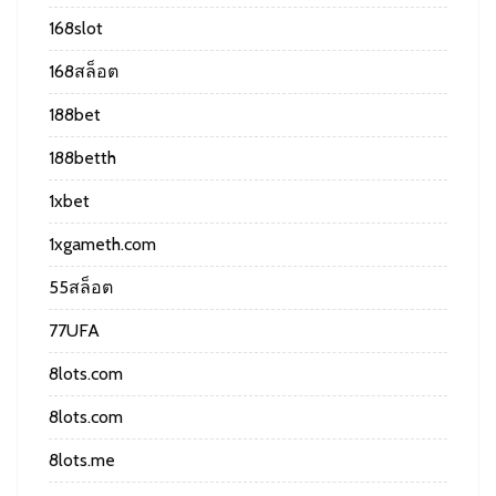
168slot
168สล็อต
188bet
188betth
1xbet
1xgameth.com
55สล็อต
77UFA
8lots.com
8lots.com
8lots.me