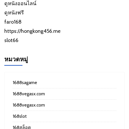
ดูหนังออนไลน์
ดูหนังฟรี
faro168
https://hongkong456.me
slot66
หมวดหมู่
1688sagame
1688vegasx.com
1688vegasx.com
168slot
168สล็อต