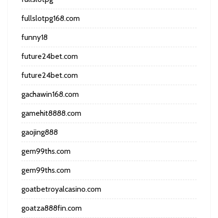
fullslotpg168.com
funny18
future24bet.com
future24bet.com
gachawin168.com
gamehit8888.com
gaojing888
gem99ths.com
gem99ths.com
goatbetroyalcasino.com
goatza888fin.com