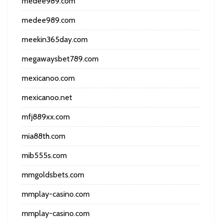
medee989.com
medee989.com
meekin365day.com
megawaysbet789.com
mexicanoo.com
mexicanoo.net
mfj889xx.com
mia88th.com
mib555s.com
mmgoldsbets.com
mmplay-casino.com
mmplay-casino.com