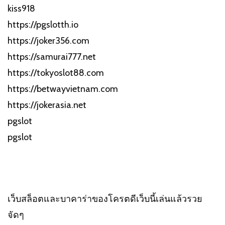
kiss918
https://pgslotth.io
https://joker356.com
https://samurai777.net
https://tokyoslot88.com
https://betwayvietnam.com
https://jokerasia.net
pgslot
pgslot
เว็บสล็อตและบาคาร่าของโครตดีเว็บนี้เล่นแล้วรวย
จัดๆ