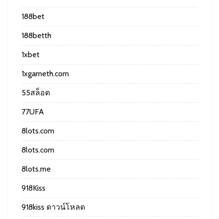
188bet
188betth
1xbet
1xgameth.com
55สล็อต
77UFA
8lots.com
8lots.com
8lots.me
918Kiss
918kiss ดาวน์โหลด