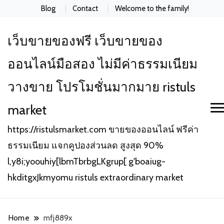
Blog
Contact
Welcome to the family!
เว็บขายของฟรี เว็บขายของ
ออนไลน์มือสอง ไม่มีค่าธรรมเนียม
วางขาย โปรโมชั่นมากมาย ristuls
market
https://ristulsmarket.com ขายของออนไลน์ ฟรีค่า
ธรรมเนียม แจกคูปองส่วนลด สูงสุด 90%
l,y8i;yoouhiy[lbmTbrbgLKgrup[ g'boaiug-
hkditgxJkmyomu ristuls extraordinary market
Home
mfj889x