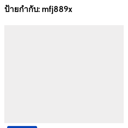
ป้ายกำกับ:
mfj889x