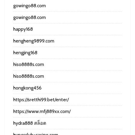
gowingo88.com
gowingo88.com
happy168
hengheng9899.com
hengjing168
hiso8888s.com
hiso8888s.com
hongkong456
https://sretthi99.bet/enter/
https://www.mfj889xx.com/
hydra888 สล็อต
hyperclub-casino.com