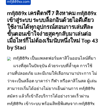
mfj889xx.com
mfj889x เครดิตฟรี 7 สิงหาคม mfj889x
เข้าสู่ระบบ ระบบล็อกอินด้วยไอดีเดียว
ใช้งานได้ทุกอุปกรณ์สอนการเล่นทีละ
ขั้นตอนเข้าใจง่ายสุดๆกลับมาเล่นต่อ
เมื่อไหร่ก็ไม่ต้องเริ่มนับหนึ่งใหม่ Top 43
by Staci
mfj889x เป็นแพลตฟอร์มคาสิโนออนไลน์ที่มา
แรงที่สุดในปัจจุบัน ด้วยระบบที่ล้ำยุค การใช้
งานที่ปลอดภัย และมีเกมให้เลือกนานาประการ ไม่
ว่าจะเป็นสล็อต บาคาร่า กีฬา หรือคาสิโนสด ผู้เล่น
สามารถเริ่มได้อย่างไม่ยากเย็นผ่านการ mfj889x
สมัคร แล้วก็เข้าถึงบริการได้อย่างรวดเร็วผ่าน
mfj889x
เข้าระบบ พร้อมสิทธิพิเศษจาก mfj889x