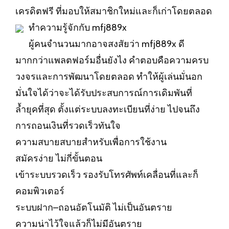
เครดิตฟรี ที่มอบให้สมาชิกใหม่และก็เก่าโดยตลอด
ทำความรู้จักกับ mfj889x
ผู้คนจำนวนมากอาจสงสัยว่า mfj889x ดี
มากกว่าแพลตฟอร์มอื่นยังไง คำตอบคือความครบ
วงจรและการพัฒนาโดยตลอด ทำให้ผู้เล่นมั่นอก
มั่นใจได้ว่าจะได้รับประสบการณ์การเดิมพันที่
ล้ำยุคที่สุด ตั้งแต่ระบบลงทะเบียนที่ง่าย ไปจนถึง
การถอนเงินที่รวดเร็วทันใจ
ความสบายสบายสำหรับเพื่อการใช้งาน
สมัครง่าย ไม่กี่ขั้นตอน
เข้าระบบรวดเร็ว รองรับโทรศัพท์เคลื่อนที่และก็
คอมพิวเตอร์
ระบบฝาก–ถอนอัตโนมัติ ไม่เป็นอันตราย
ความน่าไว้ใจแล้วก็ไม่มีอันตราย