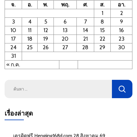
จ.
อ.
พ.
พฤ.
ศ.
ส.
อา.
1
2
3
4
5
6
7
8
9
10
11
12
13
14
15
16
17
18
19
20
21
22
23
24
25
26
27
28
29
30
31
« ก.ค.
ค้นหา
สำหรับ:
เรื่องล่าสุด
เครดิตฟรี Hengjing168d.com 28 สิงหาคม 69