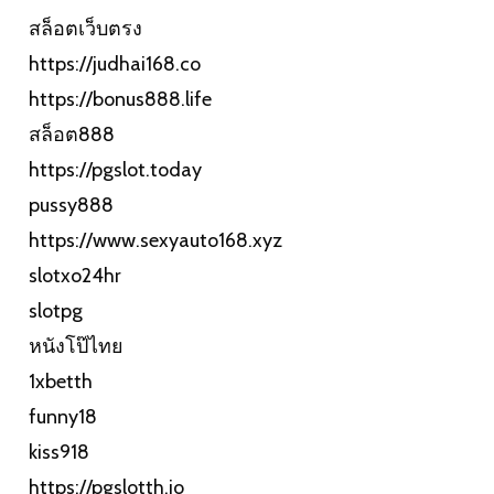
สล็อตเว็บตรง
https://judhai168.co
https://bonus888.life
สล็อต888
https://pgslot.today
pussy888
https://www.sexyauto168.xyz
slotxo24hr
slotpg
หนังโป๊ไทย
1xbetth
funny18
kiss918
https://pgslotth.io