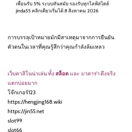
เพื่อนรับ 5% ระบบทันสมัย รองรับทุกไลฟ์สไตล์
jinda55 คลิกเดียวเริ่มได้ 8 สิงหาคม 2026
การบรรลุเป้าหมายมักมีสาเหตุมาจากการยืนยัน
ตัวตนในเวลาที่คุณรู้สึกว่าคุณกำลังล้มเหลว
เว็บคาสิโนน่าเล่น ทั้ง
สล็อต
และ
บาคาร่า
ตึงจริง
แตกบ่อยมาก
โจ๊กเกอร์123
https://hengjing168.wiki
https://jin55.net
slot99
slot66