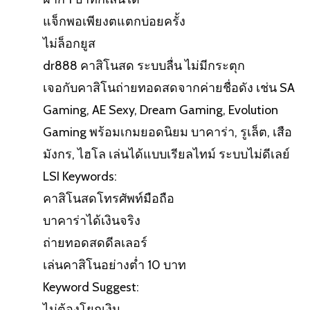
แจ็กพอเพียงตแตกบ่อยครั้ง
ไม่ล็อกยูส
dr888
คาสิโนสด ระบบลื่น ไม่มีกระตุก
เจอกับคาสิโนถ่ายทอดสดจากค่ายชื่อดัง เช่น SA
Gaming, AE Sexy, Dream Gaming, Evolution
Gaming พร้อมเกมยอดนิยม บาคาร่า, รูเล็ต, เสือ
มังกร, ไฮโล เล่นได้แบบเรียลไทม์ ระบบไม่ดีเลย์
LSI Keywords:
คาสิโนสดโทรศัพท์มือถือ
บาคาร่าได้เงินจริง
ถ่ายทอดสดดีลเลอร์
เล่นคาสิโนอย่างต่ำ 10 บาท
Keyword Suggest:
ไม่ต้องโยกเงิน