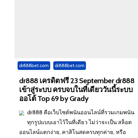
dr888bet.com
dr888bet.com
dr888 เครดิตฟรี 23 September dr888
เข้าสู่ระบบ ครบจบในที่เดียววันนี้ระบบ
ออโต้ Top 69 by Grady
dr888 คือเว็บไซต์พนันออนไลน์ที่รวมเกมพนัน
ทุกรูปแบบเอาไว้ในที่เดียว ไม่ว่าจะเป็น สล็อต
ออนไลน์แตกง่าย, คาสิโนสดครบทุกค่าย, หรือ