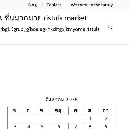
Blog
Contact
Welcome to the family!
ชั่นมากมาย ristuls market
rbgLKgrup[ g'boaiug-hkditgxJkmyomu ristuls
สิงหาคม 2026
จ.
อ.
พ.
พฤ.
ศ.
ส.
อา.
1
2
3
4
5
6
7
8
9