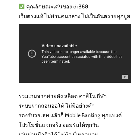
คุณลักษณะเด่นของ
dr888
เว็บตรงแท้ ไม่ผ่านคนกลาง ไม่เป็นอันตรายทุกยูส
รวมเกมจากค่ายดัง สล็อต คาสิโน กีฬา
ระบบฝากถอนออโต้ ไม่มีอย่างต่ำ
รองรับวอเลท แล้วก็ Mobile Banking ทุกแบงค์
โปรโมชั่นแจกจริง ยอมรับได้ทุกวัน
เล่นผ่านมือถือได้ ไม่ต้องโหลดแอป