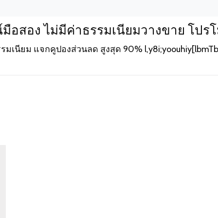
ือสอง ไม่มีค่าธรรมเนียมวางขาย โปรโม
รรมเนียม แจกคูปองส่วนลด สูงสุด 90% l,y8i;yoouhiy[lbmTb