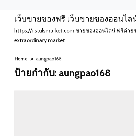
เว็บขายของฟรี เว็บขายของออนไลน์ม
https://ristulsmarket.com ขายของออนไลน์ ฟรีค่าธ
extraordinary market
Home
aungpao168
ป้ายกำกับ:
aungpao168