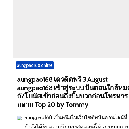
aungpao168.online
aungpao168 เครดิตฟรี 3 August
aungpao168 เข้าสู่ระบบ ปั่นตอนใกล้หม
ถังโบนัสเข้าก่อนถึงปั๊มบวกก่อนโทรหาร
ถลาก Top 20 by Tommy
aungpao168 เป็นหนึ่งในเว็บไซต์พนันออนไลน์ที่
กำลังได้รับความนิยมสูงสุดตอนนี้ ด้วยระบบการ