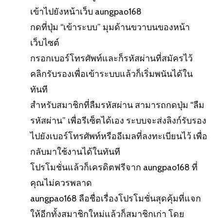
เข้าไปยังหน้าเว็บ aungpao168
กดที่ปุ่ม “เข้าระบบ” มุมด้านขวาบนของหน้า
เว็บไซต์
กรอกเบอร์โทรศัพท์และก็รหัสผ่านที่สมัครไว้
คลิกรับรองเพื่อเข้าระบบแล้วก็เริ่มพนันได้ใน
ทันที
สำหรับสมาชิกที่ลืมรหัสผ่าน สามารถกดปุ่ม “ลืม
รหัสผ่าน” เพื่อรีเซ็ตได้เอง ระบบจะส่งลิงก์รับรอง
ไปยังเบอร์โทรศัพท์หรืออีเมลที่ลงทะเบียนไว้ เพื่อ
กลับมาใช้งานได้ในทันที
โปรโมชั่นแล้วก็เครดิตฟรีจาก aungpao168 ที่
คุณไม่ควรพลาด
aungpao168 ลือชื่อเรื่องโปรโมชั่นสุดคุ้มที่แจก
ให้อีกทั้งสมาชิกใหม่แล้วก็สมาชิกเก่า โดย