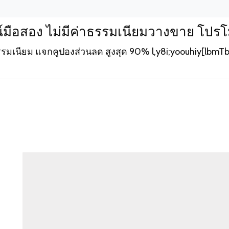
ือสอง ไม่มีค่าธรรมเนียมวางขาย โปรโม
รรมเนียม แจกคูปองส่วนลด สูงสุด 90% l,y8i;yoouhiy[lbmTb