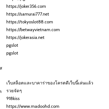
https://joker356.com
https://samurai777.net
https://tokyoslot88.com
https://betwayvietnam.com
https://jokerasia.net
pgslot
pgslot
ัส
เว็บสล็อตและบาคาร่าของโครตดีเว็บนี้เล่นแล้ว
รวยจัดๆ
ต
918kiss
https://www.madoohd.com