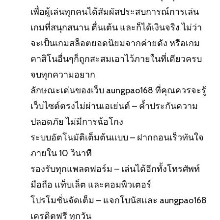
เพื่อผู้เล่นทุกคนได้สัมผัสประสบการณ์การเล่น
เกมที่สนุกสนาน ตื่นเต้น และก็ได้เงินจริง ไม่ว่า
จะเป็นเกมสล็อตยอดนิยมจากค่ายดัง หรือเกม
คาสิโนอื่นๆก็ถูกสะสมเอาไว้ภายในที่เดียวครบ
จบทุกความอยาก
ลักษณะเด่นของเว็บ aungpao168 ที่คุณควรจะรู้
เว็บไซต์ตรงไม่ผ่านเอเย่นต์ – ค้ำประกันความ
ปลอดภัย ไม่มีการฉ้อโกง
ระบบอัตโนมัติเต็มต้นแบบ – ฝากถอนเร็วทันใจ
ภายใน 10 วินาที
รองรับทุกแพลตฟอร์ม – เล่นได้อีกทั้งโทรศัพท์
มือถือ แท็บเล็ต และคอมพิวเตอร์
โปรโมชั่นจัดเต็ม – แจกโบนัสและ aungpao168
เครดิตฟรี ทุกวัน