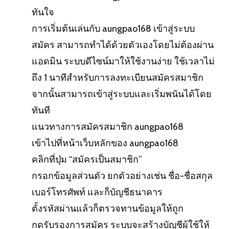
ทันใจ
การเริ่มต้นเล่นกับ
aungpao168 เข้าสู่ระบบ
สมัคร สามารถทำได้ด้วยตัวเองโดยไม่ต้องผ่าน
แอดมิน ระบบดีไซน์มาให้ใช้งานง่าย ใช้เวลาไม่
ถึง 1 นาทีสำหรับการลงทะเบียนสมัครสมาชิก
จากนั้นสามารถเข้าสู่ระบบและเริ่มพนันได้โดย
ทันที
แนวทางการสมัครสมาชิก aungpao168
เข้าไปที่หน้าเว็บหลักของ aungpao168
คลิกที่ปุ่ม “สมัครเป็นสมาชิก”
กรอกข้อมูลส่วนตัว ยกตัวอย่างเช่น ชื่อ-ชื่อสกุล
เบอร์โทรศัพท์ และก็บัญชีธนาคาร
ตั้งรหัสผ่านแล้วก็ตรวจทานข้อมูลให้ถูก
กดรับรองการสมัคร ระบบจะสร้างบัญชีผู้ใช้ให้