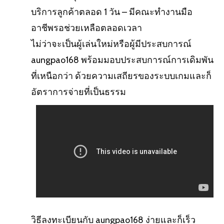
บริการลูกค้าตลอด 1 วัน – มีคณะทำงานมือ
อาชีพรอช่วยเหลือตลอดเวลา
ไม่ว่าจะเป็นผู้เล่นใหม่หรือผู้มีประสบการณ์
aungpao168 พร้อมมอบประสบการณ์การเดิมพัน
ที่เหนือกว่า ด้วยความเสถียรของระบบเกมและก็
อัตราการจ่ายที่เป็นธรรม
วิธีลงทะเบียนกับ aungpao168 ง่ายและก็เร็ว