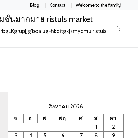
Blog
Contact
Welcome to the family!
ชั่นมากมาย ristuls market
rbgLKgrup[ g'boaiug-hkditgxJkmyomu ristuls
สิงหาคม 2026
จ.
อ.
พ.
พฤ.
ศ.
ส.
อา.
1
2
3
4
5
6
7
8
9