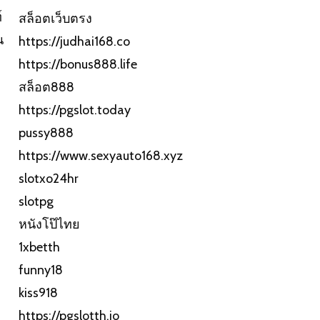
์
สล็อตเว็บตรง
น
https://judhai168.co
https://bonus888.life
สล็อต888
https://pgslot.today
pussy888
https://www.sexyauto168.xyz
slotxo24hr
slotpg
หนังโป๊ไทย
1xbetth
funny18
kiss918
https://pgslotth.io