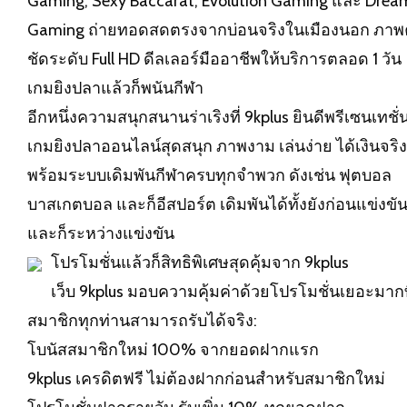
Gaming, Sexy Baccarat, Evolution Gaming และ Drea
Gaming ถ่ายทอดสดตรงจากบ่อนจริงในเมืองนอก ภา
ชัดระดับ Full HD ดีลเลอร์มืออาชีพให้บริการตลอด 1 วัน
เกมยิงปลาแล้วก็พนันกีฬา
อีกหนึ่งความสนุกสนานร่าเริงที่ 9kplus ยินดีพรีเซนเทชั่
เกมยิงปลาออนไลน์สุดสนุก ภาพงาม เล่นง่าย ได้เงินจริง
พร้อมระบบเดิมพันกีฬาครบทุกจำพวก ดังเช่น ฟุตบอล
บาสเกตบอล และก็อีสปอร์ต เดิมพันได้ทั้งยังก่อนแข่งขั
และก็ระหว่างแข่งขัน
โปรโมชั่นแล้วก็สิทธิพิเศษสุดคุ้มจาก 9kplus
เว็บ 9kplus มอบความคุ้มค่าด้วยโปรโมชั่นเยอะมากท
สมาชิกทุกท่านสามารถรับได้จริง:
โบนัสสมาชิกใหม่ 100% จากยอดฝากแรก
9kplus เครดิตฟรี ไม่ต้องฝากก่อนสำหรับสมาชิกใหม่