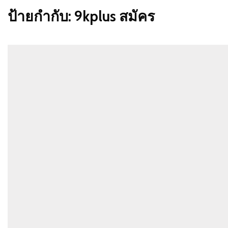
ป้ายกำกับ:
9kplus สมัคร