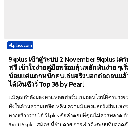
9kpluss.com
9kplus เข้าสู่ระบบ 2 November 9kplus เคร
ฟรี เข้าใจง่ายคู่มือพร้อมลุ้นหลักพันง่าย ๆเริ
น้อยแต่แตกหนักคนเล่นจริงบอกต่อถอนแล้
ได้เงินชัวร์ Top 38 by Pearl
แม้คุณกำลังมองหาแพลตฟอร์มเกมออนไลน์ที่ครบวงจร
ทั้งในด้านความเพลิดเพลิน ความมั่นคงและยั่งยืน และช
ทางสร้างรายได้ 9kplus คือคำตอบที่คุณไม่ควรพลาด ด้
ระบบ 9kplus สมัคร ที่ง่ายดาย การเข้าถึงระบบที่ปลอดภ