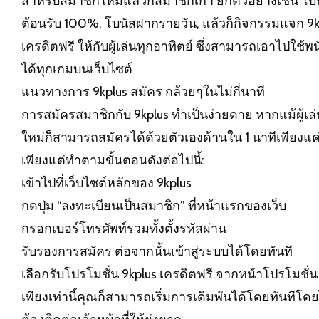
สำหรับสมาชิกใหม่แล้วก็สมาชิกเก่า ยกตัวอย่างเช่น โบ
ต้อนรับ 100%, โบนัสฝากรายวัน, แล้วก็กิจกรรมแจก 9k
เครดิตฟรี ให้กับผู้เล่นทุกอาทิตย์ ซึ่งสามารถเอาไปใช้พ
ได้ทุกเกมบนเว็บไซต์
แนวทางการ 9kplus สมัคร กล้วยๆในไม่กี่นาที
การสมัครสมาชิกกับ 9kplus ทำเป็นง่ายดาย หากแม้ผู้เล่
ใหม่ก็สามารถสมัครได้ด้วยตัวเองด้านใน 1 นาทีเพียงแค่
เพียงแต่ทำตามขั้นตอนดังต่อไปนี้:
เข้าไปที่เว็บไซต์หลักของ 9kplus
กดปุ่ม “ลงทะเบียนเป็นสมาชิก” ที่หน้าแรกของเว็บ
กรอกเบอร์โทรศัพท์รวมทั้งตั้งรหัสผ่าน
รับรองการสมัคร ต่อจากนั้นเข้าสู่ระบบได้โดยทันที
เลือกรับโปรโมชั่น 9kplus เครดิตฟรี จากหน้าโปรโมชั่น
เพียงเท่านี้คุณก็สามารถเริ่มการเดิมพันได้โดยทันทีโดย