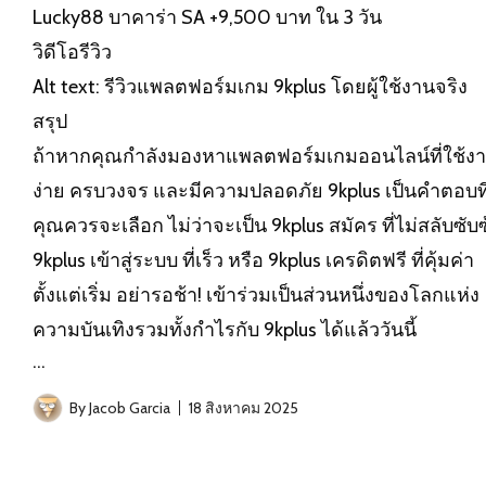
Lucky88 บาคาร่า SA +9,500 บาท ใน 3 วัน
วิดีโอรีวิว
Alt text: รีวิวแพลตฟอร์มเกม 9kplus โดยผู้ใช้งานจริง
สรุป
ถ้าหากคุณกำลังมองหาแพลตฟอร์มเกมออนไลน์ที่ใช้ง
ง่าย ครบวงจร และมีความปลอดภัย 9kplus เป็นคำตอบที
คุณควรจะเลือก ไม่ว่าจะเป็น 9kplus สมัคร ที่ไม่สลับซับ
9kplus เข้าสู่ระบบ ที่เร็ว หรือ 9kplus เครดิตฟรี ที่คุ้มค่า
ตั้งแต่เริ่ม อย่ารอช้า! เข้าร่วมเป็นส่วนหนึ่งของโลกแห่ง
ความบันเทิงรวมทั้งกำไรกับ 9kplus ได้แล้ววันนี้
…
By
Jacob Garcia
18 สิงหาคม 2025