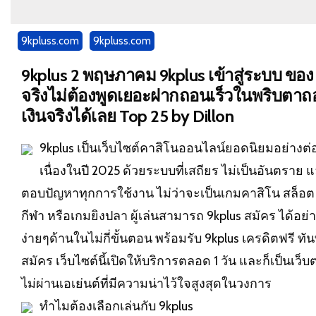
9kpluss.com
9kpluss.com
9kplus 2 พฤษภาคม 9kplus เข้าสู่ระบบ ของ
จริงไม่ต้องพูดเยอะฝากถอนเร็วในพริบตาถ
เงินจริงได้เลย Top 25 by Dillon
9kplus เป็นเว็บไซต์คาสิโนออนไลน์ยอดนิยมอย่างต่
เนื่องในปี 2025 ด้วยระบบที่เสถียร ไม่เป็นอันตราย แล
ตอบปัญหาทุกการใช้งาน ไม่ว่าจะเป็นเกมคาสิโน สล็อต
กีฬา หรือเกมยิงปลา ผู้เล่นสามารถ 9kplus สมัคร ได้อย่
ง่ายๆด้านในไม่กี่ขั้นตอน พร้อมรับ 9kplus เครดิตฟรี ทันที
สมัคร เว็บไซต์นี้เปิดให้บริการตลอด 1 วัน และก็เป็นเว็บ
ไม่ผ่านเอเย่นต์ที่มีความน่าไว้ใจสูงสุดในวงการ
ทำไมต้องเลือกเล่นกับ 9kplus