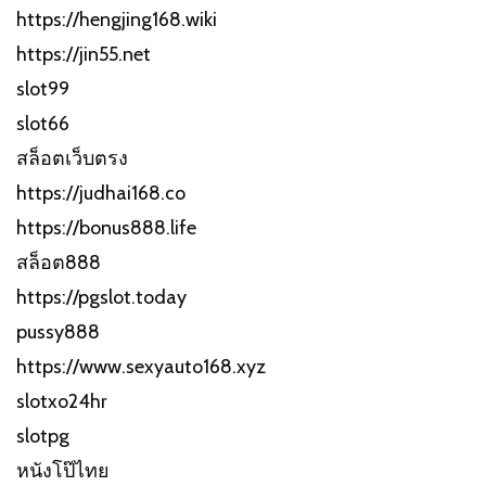
https://hengjing168.wiki
https://jin55.net
slot99
slot66
สล็อตเว็บตรง
https://judhai168.co
https://bonus888.life
สล็อต888
https://pgslot.today
pussy888
https://www.sexyauto168.xyz
slotxo24hr
slotpg
หนังโป๊ไทย