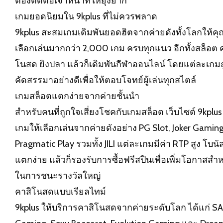
ต้องติดต่อเจ้าหน้าที่ให้ยุ่งยาก
เกมยอดนิยมใน 9kplus ที่ไม่ควรพลาด
9kplus สะสมเกมเดิมพันยอดฮิตจากค่ายดังทั้งโลกให้คุ
เลือกเล่นมากกว่า 2,000 เกม ครบทุกแนว อีกทั้งสล็อต 
โนสด ยิงปลา แล้วก็เดิมพันกีฬาออนไลน์ โดยแต่ละเกมถ
คัดสรรมาอย่างดีเพื่อให้ตอบโจทย์ผู้เล่นทุกสไตล์
เกมสล็อตแตกง่ายจากค่ายชั้นนำ
สำหรับคนที่ถูกใจเสี่ยงโชคกับเกมสล็อต เว็บไซต์ 9kplus 
เกมให้เลือกเล่นจากค่ายดังอย่าง PG Slot, Joker Gaming
Pragmatic Play รวมทั้ง JILI แต่ละเกมมีค่า RTP สูง โบนั
แตกง่าย แล้วก็รองรับการซื้อฟรีสปินเพื่อเพิ่มโอกาสสำห
ในการชนะรางวัลใหญ่
คาสิโนสดแบบเรียลไทม์
9kplus ให้บริการคาสิโนสดจากค่ายระดับโลก ได้แก่ SA