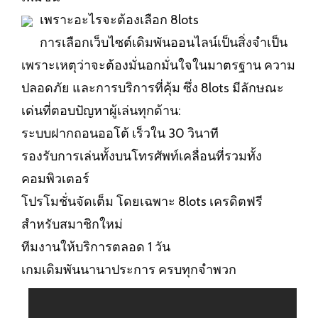
เพราะอะไรจะต้องเลือก 8lots
การเลือกเว็บไซต์เดิมพันออนไลน์เป็นสิ่งจำเป็น
เพราะเหตุว่าจะต้องมั่นอกมั่นใจในมาตรฐาน ความ
ปลอดภัย และการบริการที่คุ้ม ซึ่ง 8lots มีลักษณะ
เด่นที่ตอบปัญหาผู้เล่นทุกด้าน:
ระบบฝากถอนออโต้ เร็วใน 30 วินาที
รองรับการเล่นทั้งบนโทรศัพท์เคลื่อนที่รวมทั้ง
คอมพิวเตอร์
โปรโมชั่นจัดเต็ม โดยเฉพาะ 8lots เครดิตฟรี
สำหรับสมาชิกใหม่
ทีมงานให้บริการตลอด 1 วัน
เกมเดิมพันนานาประการ ครบทุกจำพวก