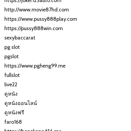
https://joker123auto.com
http://www.movie87hd.com
https://www.pussy888play.com
https://pussy888win.com
sexybaccarat
pg slot
pgslot
https://www.pgheng99.me
fullslot
live22
ดูหนัง
ดูหนังออนไลน์
ดูหนังฟรี
faro168