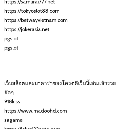
https://samurai777.net
https://tokyoslot88.com
https://betwayvietnam.com
https://jokerasia.net
pgslot
pgslot
เว็บสล็อตและบาคาร่าของโครตดีเว็บนี้เล่นแล้วรวย
จัดๆ
918kiss
https://www.madoohd.com
sagame