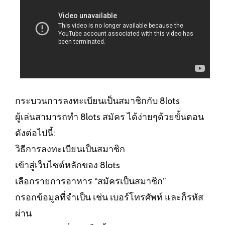
กระบวนการลงทะเบียนเป็นสมาชิกกับ 8lots
ผู้เล่นสามารถทำ 8lots สมัคร ได้ง่ายๆด้วยขั้นตอน
ดังต่อไปนี้:
วิธีการลงทะเบียนเป็นสมาชิก
เข้าสู่เว็บไซต์หลักของ 8lots
เลือกรายการอาหาร “สมัครเป็นสมาชิก”
กรอกข้อมูลที่จำเป็น เช่น เบอร์โทรศัพท์ และก็รหัส
ผ่าน