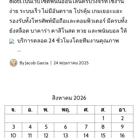
8lots เป็นเว็บไซต์พนันออนไลน์ครบวงจรที่ใช้งาน
ง่าย ระบบเร็ว ไม่มีอันตราย โปรคุ้ม เกมเยอะแยะ
รองรับทั้งโทรศัพท์มือถือและคอมพิวเตอร์ มีครบทั้ง
ยังสล็อต บาคาร่า คาสิโนสด หวย และพนันบอล ให้
บริการตลอด 24 ชั่วโมงโดยทีมงานคุณภาพ
…
By
Jacob Garcia
24 พฤษภาคม 2025
สิงหาคม 2026
จ.
อ.
พ.
พฤ.
ศ.
ส.
อา.
1
2
3
4
5
6
7
8
9
10
11
12
13
14
15
16