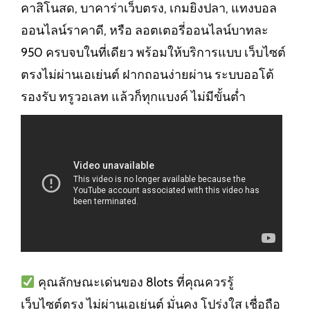
คาสิโนสด, บาคาร่าเว็บตรง, เกมยิงปลา, แทงบอล
ออนไลน์ราคาดี, หรือ ลอตเตอรี่ออนไลน์บาทละ
950 ครบจบในที่เดียว พร้อมให้บริการแบบ เว็บไซต์
ตรงไม่ผ่านเอเย่นต์ ฝากถอนง่ายผ่าน ระบบออโต้
รองรับ ทรูวอเลท แล้วก็ทุกแบงค์ ไม่มีขั้นต่ำ
คุณลักษณะเด่นของ 8lots ที่คุณควรรู้
เว็บไซต์ตรง ไม่ผ่านเอเย่นต์ มั่นคง โปร่งใส เชื่อถือ