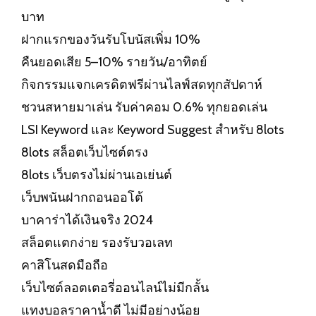
บาท
ฝากแรกของวันรับโบนัสเพิ่ม 10%
คืนยอดเสีย 5–10% รายวัน/อาทิตย์
กิจกรรมแจกเครดิตฟรีผ่านไลฟ์สดทุกสัปดาห์
ชวนสหายมาเล่น รับค่าคอม 0.6% ทุกยอดเล่น
LSI Keyword และ Keyword Suggest สำหรับ 8lots
8lots
สล็อตเว็บไซต์ตรง
8lots เว็บตรงไม่ผ่านเอเย่นต์
เว็บพนันฝากถอนออโต้
บาคาร่าได้เงินจริง 2024
สล็อตแตกง่าย รองรับวอเลท
คาสิโนสดมือถือ
เว็บไซต์ลอตเตอรี่ออนไลน์ไม่มีกลั้น
แทงบอลราคาน้ำดี ไม่มีอย่างน้อย