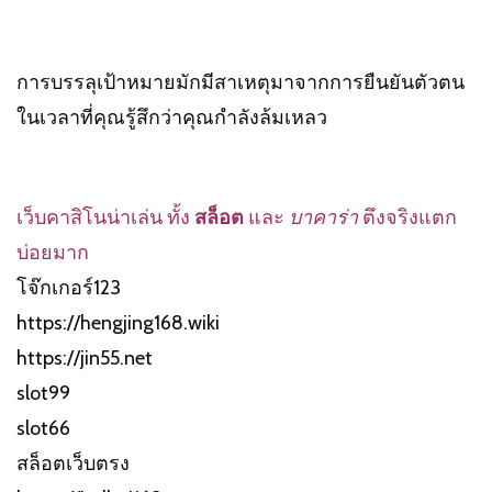
การบรรลุเป้าหมายมักมีสาเหตุมาจากการยืนยันตัวตน
ในเวลาที่คุณรู้สึกว่าคุณกำลังล้มเหลว
เว็บคาสิโนน่าเล่น ทั้ง
สล็อต
และ
บาคาร่า
ตึงจริงแตก
บ่อยมาก
โจ๊กเกอร์123
https://hengjing168.wiki
https://jin55.net
slot99
slot66
สล็อตเว็บตรง