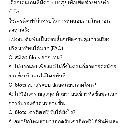
เลือกเล่นเกมที่มีค่า RTP สูง เพื่อเพิ่มช่องทางทำ
กำไร
ใช้เครดิตฟรีสำหรับในการทดสอบเกมใหม่ก่อน
ลงทุนจริง
แบ่งงบเดิมพันเป็นรอบสั้นๆเพื่อควบคุมการเสี่ยง
ปริศนาที่พบได้มาก (FAQ)
Q: สมัคร 8lots ยากไหม?
A: ไม่ยากเลย เพียงแต่ไม่กี่ขั้นตอนก็สามารถสมัคร
รวมทั้งเข้าเล่นได้โดยทันที
Q:
8lots เข้าสู่ระบบ
ปลอดภัยขนาดไหน?
A: ไม่มีอันตรายสูงสุด ด้วยระบบเข้ารหัสข้อมูลและ
การรับรองตัวตนหลายชั้น
Q: 8lots เครดิตฟรี รับได้ยังไง?
A: สมาชิกใหม่สามารถกดรับเครดิตฟรีได้ทันที และ