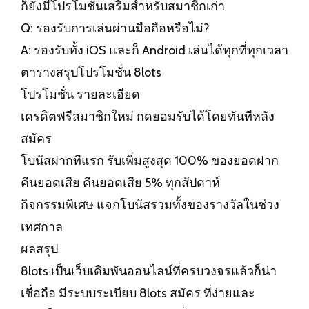
ก็ยังมีโปรโมชั่นเสริมสำหรับสมาชิกเก่า
Q: รองรับการเล่นผ่านมือถือหรือไม่?
A: รองรับทั้ง iOS และก็ Android เล่นได้ทุกที่ทุกเวลา
ตารางสรุปโปรโมชั่น 8lots
โปรโมชั่น รายละเอียด
เครดิตฟรีสมาชิกใหม่ กดยอมรับได้โดยทันทีหลัง
สมัคร
โบนัสฝากทีแรก รับเพิ่มสูงสุด 100% ของยอดฝาก
คืนยอดเสีย คืนยอดเสีย 5% ทุกสัปดาห์
กิจกรรมพิเศษ แจกโบนัสรวมทั้งของรางวัลในช่วง
เทศกาล
ผลสรุป
8lots เป็นเว็บเดิมพันออนไลน์ที่ครบวงจรแล้วก็น่า
เชื่อถือ มีระบบระเบียบ 8lots สมัคร ที่ง่ายและ