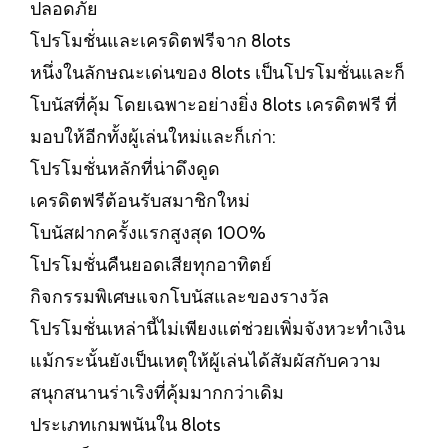
ปลอดภัย
โปรโมชั่นและเครดิตฟรีจาก 8lots
หนึ่งในลักษณะเด่นของ 8lots เป็นโปรโมชั่นและก็
โบนัสที่คุ้ม โดยเฉพาะอย่างยิ่ง 8lots เครดิตฟรี ที่
มอบให้อีกทั้งผู้เล่นใหม่และก็เก่า:
โปรโมชั่นหลักที่น่าดึงดูด
เครดิตฟรีต้อนรับสมาชิกใหม่
โบนัสฝากครั้งแรกสูงสุด 100%
โปรโมชั่นคืนยอดเสียทุกอาทิตย์
กิจกรรมพิเศษแจกโบนัสและของรางวัล
โปรโมชั่นเหล่านี้ไม่เพียงแต่ช่วยเพิ่มจังหวะทำเงิน
แม้กระนั้นยังเป็นเหตุให้ผู้เล่นได้สัมผัสกับความ
สนุกสนานร่าเริงที่คุ้มมากกว่าเดิม
ประเภทเกมพนันใน 8lots