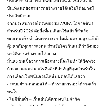
ประสบการณ์การเดิมพันออนไลน์ไม่ใช่แค่ความ
บันเทิง แต่ยังสามารถสร้างรายได้เสริมได้อย่างมี
ประสิทธิภาพ
จากประสบการณ์ตรงของผม 77UFA โอกาสชั้น 1
สำหรับปี 2026 คือสิ่งที่ผมเลือกใช้แล้วก็สำเร็จ
ทดแทนจริง ทำเงินครบวงจร ไม่มีอันตรายสูง แล้วก็
คุ้มค่ากับทุกการลงทุน สำหรับใครกันแน่ที่กำลังมอง
หาวิถีทางสร้างรายได้อย่าง
มั่นคง ผมเชื่อว่าการเลือกทางนี้จะไม่ทำให้ผิดหวัง
ถ้าจะถามผมว่าอะไรคือสิ่งที่สำคัญที่สุดสำหรับใน
การเลือกเว็บพนันออนไลน์ ผมตอบได้เลยว่า
• ระบบฝาก-ถอนออโต้ – ทำรายการเองได้รวดเร็ว
ทันใจ
• ไม่มีขั้นต่ำ – เริ่มเล่นได้ตามงบ ไม่จำกัด