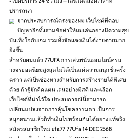
• เปิดบริการ 24 ชั่วโมง – เล่นได้ตลอดเวลาที่
ปรารถนา
จากประสบการณ์ตรงของผม เว็บไซต์ที่ตอบ
ปัญหาอีกทั้งสามข้อทำให้ผมเล่นอย่างมีความสุข
บันเทิงใจกับเกม รวมทั้งจัดแจงเงินได้ง่ายดายมาก
ยิ่งขึ้น
สำหรับผมแล้ว 77UFA การเล่นพนันออนไลน์ครบ
วงจรยอดนิยมสูงสุดไม่ได้เป็นแค่ความสนุกชั่วครั้ง
คราว แต่เป็นช่องทางสำหรับการสร้างรายได้พิเศษ
ด้วย ถ้ารู้จักคิดแผน เล่นอย่างมีสติ และเลือก
เว็บไซต์ที่น่าไว้ใจ ประสบการณ์นี้สามารถ
เปลี่ยนแปลงจากการลุ้นโชคธรรมดา เป็นการ
สนุกสนานแล้วก็ทำเงินไปพร้อมกันได้อย่างแท้จริง
สมัครสมาชิกใหม่ ufa77 77Ufa 14 DEC 2568