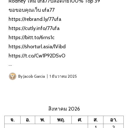
Rodney ใหม่ ufa77ปลอดภัย100% Top 39
ขอขอบคุณเว็บ
ufa77
https://rebrand.ly/77ufa
https://cutly.info/77ufa
https://bitt.to/6rns1c
https://shorturl.asia/lVibd
https://t.co/Cw1P92DSvO
…
By
Jacob Garcia
1 ธันวาคม 2025
สิงหาคม 2026
จ.
อ.
พ.
พฤ.
ศ.
ส.
อา.
1
2