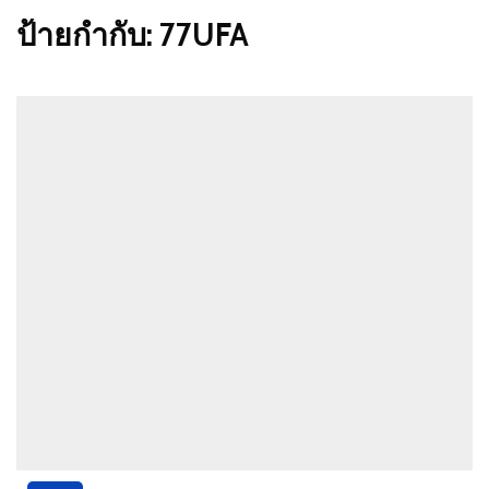
ป้ายกำกับ:
77UFA