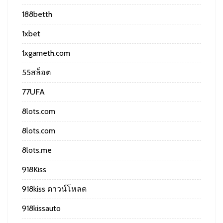
188betth
1xbet
1xgameth.com
55สล็อต
77UFA
8lots.com
8lots.com
8lots.me
918Kiss
918kiss ดาวน์โหลด
918kissauto