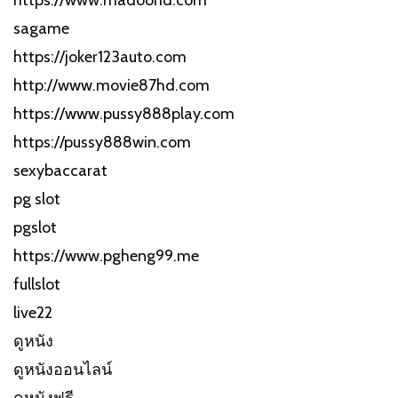
sagame
https://joker123auto.com
http://www.movie87hd.com
https://www.pussy888play.com
https://pussy888win.com
sexybaccarat
pg slot
pgslot
https://www.pgheng99.me
fullslot
live22
ดูหนัง
ดูหนังออนไลน์
ดูหนังฟรี