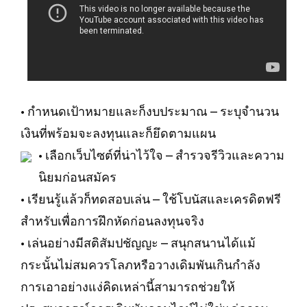
• กำหนดเป้าหมายและก็งบประมาณ – ระบุจำนวน
เงินที่พร้อมจะลงทุนและก็ยึดตามแผน
• เลือกเว็บไซต์ที่น่าไว้ใจ – สำรวจรีวิวและความ
นิยมก่อนสมัคร
• เรียนรู้แล้วก็ทดสอบเล่น – ใช้โบนัสและเครดิตฟรี
สำหรับเพื่อการฝึกหัดก่อนลงทุนจริง
• เล่นอย่างมีสติสัมปชัญญะ – สนุกสนานได้แม้
กระนั้นไม่สมควรโลภหรือวางเดิมพันเกินกำลัง
การเอาอย่างแง่คิดเหล่านี้สามารถช่วยให้