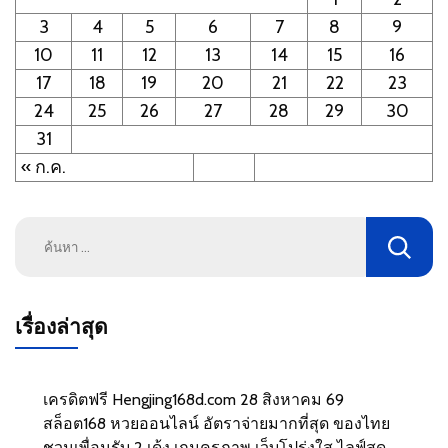
3
4
5
6
7
8
9
10
11
12
13
14
15
16
17
18
19
20
21
22
23
24
25
26
27
28
29
30
31
« ก.ค.
ค้นหา
สำหรับ:
เรื่องล่าสุด
เครดิตฟรี Hengjing168d.com 28 สิงหาคม 69
สล็อต168 หวยออนไลน์ อัตราจ่ายมากที่สุด ของไทย
ชวนเพื่อนรับ 2 เด้ง เกมคุรภาพ เว็บโปร่งใส ไลฟ์สด