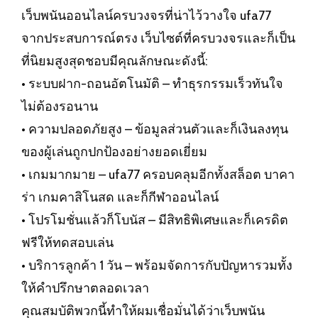
เว็บพนันออนไลน์ครบวงจรที่น่าไว้วางใจ ufa77
จากประสบการณ์ตรง เว็บไซต์ที่ครบวงจรและก็เป็น
ที่นิยมสูงสุดชอบมีคุณลักษณะดังนี้:
• ระบบฝาก-ถอนอัตโนมัติ – ทำธุรกรรมเร็วทันใจ
ไม่ต้องรอนาน
• ความปลอดภัยสูง – ข้อมูลส่วนตัวและก็เงินลงทุน
ของผู้เล่นถูกปกป้องอย่างยอดเยี่ยม
• เกมมากมาย –
ufa77
ครอบคลุมอีกทั้งสล็อต บาคา
ร่า เกมคาสิโนสด และก็กีฬาออนไลน์
• โปรโมชั่นแล้วก็โบนัส – มีสิทธิพิเศษและก็เครดิต
ฟรีให้ทดสอบเล่น
• บริการลูกค้า 1 วัน – พร้อมจัดการกับปัญหารวมทั้ง
ให้คำปรึกษาตลอดเวลา
คุณสมบัติพวกนี้ทำให้ผมเชื่อมั่นได้ว่าเว็บพนัน