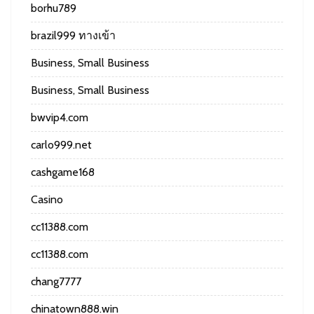
borhu789
brazil999 ทางเข้า
Business, Small Business
Business, Small Business
bwvip4.com
carlo999.net
cashgame168
Casino
cc11388.com
cc11388.com
chang7777
chinatown888.win