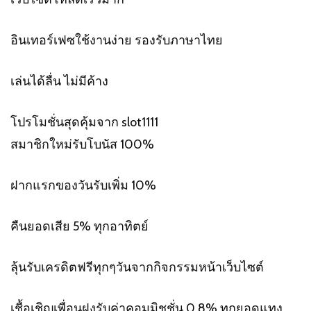
อินเทอร์เฟซใช้งานง่าย รองรับภาษาไทย
เล่นได้ลื่น ไม่มีค้าง
โปรโมชั่นสุดคุ้มจาก slot1111
สมาชิกใหม่รับโบนัส 100%
ฝากแรกของวันรับเพิ่ม 10%
คืนยอดเสีย 5% ทุกอาทิตย์
ลุ้นรับเครดิตฟรีทุกๆวันจากกิจกรรมหน้าเว็บไซต์
เชื้อเชิญเพื่อนฝูงรับค่าคอมมิชชั่น 0.8% ทุกยอดแทง