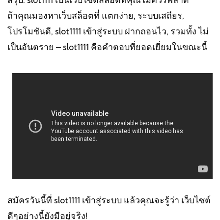
สรุป: slot1111 เป็นเว็บไซต์สล็อตที่คุณไม่ควรพลาด
ถ้าคุณมองหาเว็บสล็อตที่ แตกง่าย, ระบบเสถียร,
โปรโมชันดี,
slot1111 เข้าสู่ระบบ
ฝากถอนไว, รวมทั้ง ไม่
เป็นอันตราย – slot1111 คือคำตอบที่ยอดเยี่ยมในขณะนี้
สมัครวันนี้ที่
slot1111 เข้าสู่ระบบ
แล้วคุณจะรู้ว่า เว็บไซต์
ดีๆอย่างนี้ยังมีอยู่จริง!