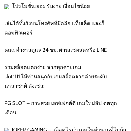
โปรโมชั่นเยอะ รับง่าย เงื่อนไขน้อย
เล่นได้ทั้งยังบนโทรศัพท์มือถือ แท็บเล็ต และก็
คอมพิวเตอร์
คณะทำงานดูแล 24 ชม. ผ่านแชทสดหรือ LINE
รวมสล็อตแตกง่าย จากทุกค่ายเกม
slot1111 ให้ท่านสนุกกับเกมสล็อตจากค่ายระดับ
นานาชาติ ดังเช่น:
PG SLOT – ภาพสวย เอฟเฟกต์ดี เกมใหม่อัปเดตทุก
เดือน
JOKER GAMING – สล็อตโรม่า เกมในตำนานที่โบนัส