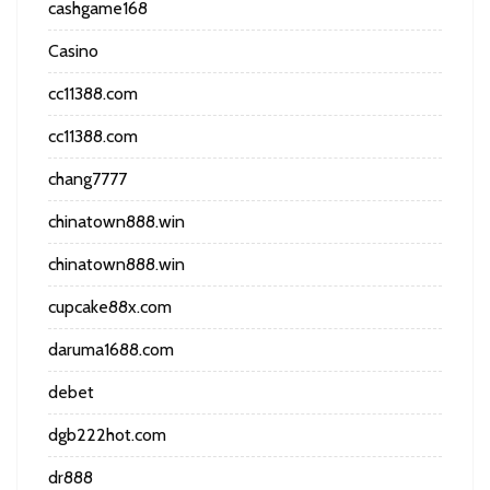
cashgame168
Casino
cc11388.com
cc11388.com
chang7777
chinatown888.win
chinatown888.win
cupcake88x.com
daruma1688.com
debet
dgb222hot.com
dr888