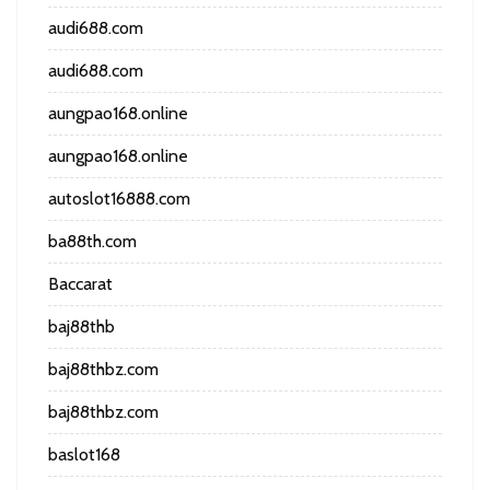
audi688.com
audi688.com
aungpao168.online
aungpao168.online
autoslot16888.com
ba88th.com
Baccarat
baj88thb
baj88thbz.com
baj88thbz.com
baslot168