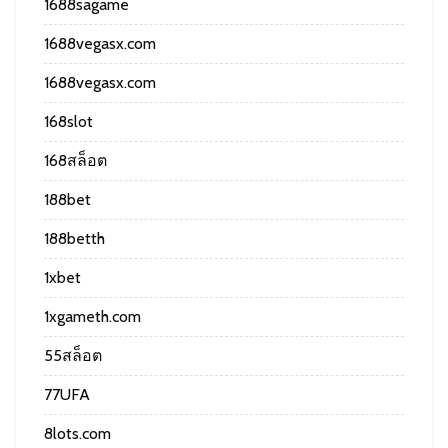
1688sagame
1688vegasx.com
1688vegasx.com
168slot
168สล็อต
188bet
188betth
1xbet
1xgameth.com
55สล็อต
77UFA
8lots.com