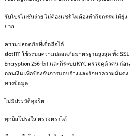
รับโปรโมชั่นง่าย ไม่ต้องแชร์ ไม่ต้องทำกิจกรรมให้ยุ่ง
ยาก
ความปลอดภัยที่เชื่อถือได้
slot1111 ใช้ระบบความปลอดภัยมาตรฐานสูงสุด ทั้ง SSL
Encryption 256-bit และก็ระบบ KYC ตรวจดูตัวตน ก่อน
ถอนเงิน เพื่อป้องกันการแอบอ้างและรักษาความมั่นคง
ทางข้อมูล
ไม่มีประวัติทุจริต
ทุกบิลโปร่งใส ตรวจตราได้