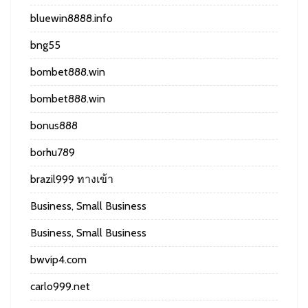
bluewin8888.info
bng55
bombet888.win
bombet888.win
bonus888
borhu789
brazil999 ทางเข้า
Business, Small Business
Business, Small Business
bwvip4.com
carlo999.net