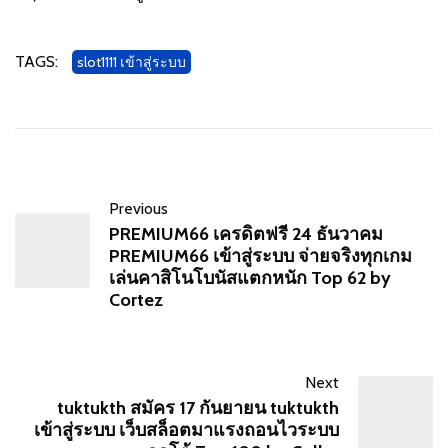
TAGS:
slot1111 เข้าสู่ระบบ
Previous
PREMIUM66 เครดิตฟรี 24 ธันวาคม
PREMIUM66 เข้าสู่ระบบ จ่ายจริงทุกเกม
เล่นคาสิโนโบนัสแตกหนัก Top 62 by
Cortez
Next
tuktukth สมัคร 17 กันยายน tuktukth
เข้าสู่ระบบ เว็บสล็อตมาแรงถอนไวระบบ