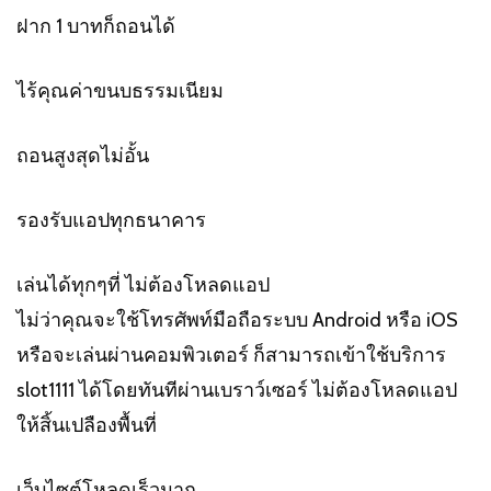
ฝาก 1 บาทก็ถอนได้
ไร้คุณค่าขนบธรรมเนียม
ถอนสูงสุดไม่อั้น
รองรับแอปทุกธนาคาร
เล่นได้ทุกๆที่ ไม่ต้องโหลดแอป
ไม่ว่าคุณจะใช้โทรศัพท์มือถือระบบ Android หรือ iOS
หรือจะเล่นผ่านคอมพิวเตอร์ ก็สามารถเข้าใช้บริการ
slot1111 ได้โดยทันทีผ่านเบราว์เซอร์ ไม่ต้องโหลดแอป
ให้สิ้นเปลืองพื้นที่
เว็บไซต์โหลดเร็วมาก