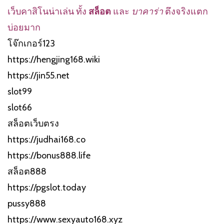
เว็บคาสิโนน่าเล่น ทั้ง
สล็อต
และ
บาคาร่า
ตึงจริงแตก
บ่อยมาก
โจ๊กเกอร์123
https://hengjing168.wiki
https://jin55.net
slot99
slot66
สล็อตเว็บตรง
https://judhai168.co
https://bonus888.life
สล็อต888
https://pgslot.today
pussy888
https://www.sexyauto168.xyz