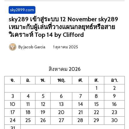
sky2899.com
sky289 เข้าสู่ระบบ 12 November sky289
เหมาะกับผู้เล่นที่วางแผนกลยุทธ์หรือสาย
วิเคราะห์ Top 14 by Clifford
By
Jacob Garcia
1 ตุลาคม 2025
สิงหาคม 2026
จ.
อ.
พ.
พฤ.
ศ.
ส.
อา.
1
2
3
4
5
6
7
8
9
10
11
12
13
14
15
16
17
18
19
20
21
22
23
24
25
26
27
28
29
30
31