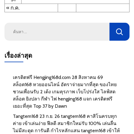
« ก.ค.
ค้นหา
สำหรับ:
เรื่องล่าสุด
เครดิตฟรี Hengjing168d.com 28 สิงหาคม 69
สล็อต168 หวยออนไลน์ อัตราจ่ายมากที่สุด ของไทย
ชวนเพื่อนรับ 2 เด้ง เกมคุรภาพ เว็บโปร่งใส ไลฟ์สด
สล็อต ยิงปลา กีฬา ไพ่ hengjing168 แจก เครดิตฟรี
เยอะที่สุด Top 37 by Dawn
Tangtem168 23 ก.ย. 26 tangtem168 คาสิโนครบทุก
ค่าย เข้าเล่นง่าย ฟีลดี สมาชิกใหม่รับ 100% เล่นลื่น
ไม่มีสะดุด การันตี กำไรหลักแสน tangtem168 เข้าให้