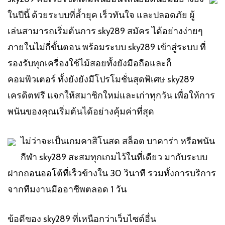
ในปีนี้ ด้วยระบบที่ล้ำยุค เร็วทันใจ และปลอดภัย ผู้
เล่นสามารถเริ่มต้นการ sky289 สมัคร ได้อย่างง่ายๆ
ภายในไม่กี่ขั้นตอน พร้อมระบบ sky289 เข้าสู่ระบบ ที่
รองรับทุกเครื่องใช้ไม้สอยทั้งยังมือถือและก็
คอมพิวเตอร์ ทั้งยังยังมีโปรโมชั่นสุดพิเศษ sky289
เครดิตฟรี แจกให้สมาชิกใหม่และเก่าทุกวัน เพื่อให้การ
พนันของคุณเริ่มต้นได้อย่างคุ้มค่าที่สุด
ไม่ว่าจะเป็นเกมคาสิโนสด สล็อต บาคาร่า หรือพนัน
กีฬา sky289 สะสมทุกเกมไว้ในที่เดียว มากับระบบ
ฝากถอนออโต้ที่เร็วข้างใน 30 วินาที รวมทั้งการบริการ
จากทีมงานมืออาชีพตลอด 1 วัน
ข้อดีของ sky289 ที่เหนือกว่าเว็บไซต์อื่น