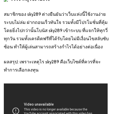
สมาชิกของ sky289 ต่างยืนยันว่าเว็บแห่งนี้ใช้งานง่าย
ระบบไม่ล่ม ฝากถอนเร็วทันใจ รวมทั้งมีโปรโมชั่นที่คุ้ม
โดยยิ่งไปกว่านั้นโบนัส sky289 เข้าระบบ ที่แจกให้ทุกวี่
ทุกวัน รวมทั้งเครดิตฟรีที่ได้รับโดยไม่มีเงื่อนไขสลับซับ
ซ้อน ทำให้ผู้เล่นสามารถสร้างกำไรได้อย่างต่อเนื่อง
ผลสรุป: เพราะเหตุไร sky289 คือเว็บไซต์ที่ควรที่จะ
ทำการเลือกลงทุน