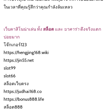
ในเวลาที่คุณรู้สึกว่าคุณกำลังล้มเหลว
เว็บคาสิโนน่าเล่น ทั้ง
สล็อต
และ
บาคาร่า
ตึงจริงแตก
บ่อยมาก
โจ๊กเกอร์123
https://hengjing168.wiki
https://jin55.net
slot99
slot66
สล็อตเว็บตรง
https://judhai168.co
https://bonus888.life
สล็อต888