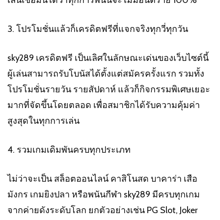
เล่นเชื่อมั่นได้ว่าทุกการพนันจะไม่มีอันตราย 100%
3. โปรโมชั่นแล้วก็เครดิตฟรีที่แจกจริงทุกวี่ทุกวัน
sky289 เครดิตฟรี เป็นเลิศในลักษณะเด่นของเว็บไซต์นี้
ผู้เล่นสามารถรับโบนัสได้ตั้งแต่สมัครครั้งแรก รวมทั้ง
โปรโมชั่นรายวัน รายสัปดาห์ แล้วก็กิจกรรมพิเศษเยอะ
มากที่จัดขึ้นโดยตลอด เพื่อสมาชิกได้รับความคุ้มค่า
สูงสุดในทุกการเล่น
4. รวมเกมเดิมพันครบทุกประเภท
ไม่ว่าจะเป็น สล็อตออนไลน์ คาสิโนสด บาคาร่า เสือ
มังกร เกมยิงปลา หรือพนันกีฬา sky289 มีครบทุกเกม
จากค่ายดังระดับโลก ยกตัวอย่างเช่น PG Slot, Joker