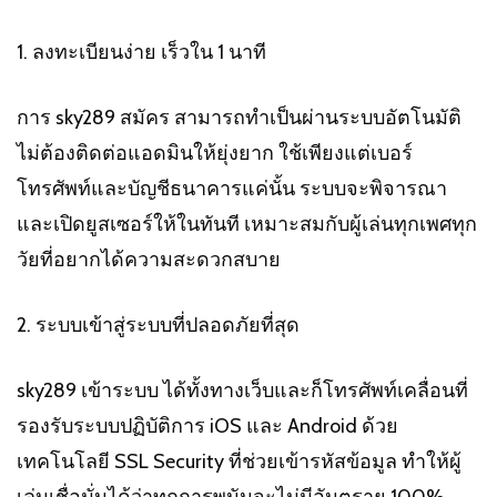
1. ลงทะเบียนง่าย เร็วใน 1 นาที
การ sky289 สมัคร สามารถทำเป็นผ่านระบบอัตโนมัติ
ไม่ต้องติดต่อแอดมินให้ยุ่งยาก ใช้เพียงแต่เบอร์
โทรศัพท์และบัญชีธนาคารแค่นั้น ระบบจะพิจารณา
และเปิดยูสเซอร์ให้ในทันที เหมาะสมกับผู้เล่นทุกเพศทุก
วัยที่อยากได้ความสะดวกสบาย
2. ระบบเข้าสู่ระบบที่ปลอดภัยที่สุด
sky289
เข้าระบบ ได้ทั้งทางเว็บและก็โทรศัพท์เคลื่อนที่
รองรับระบบปฏิบัติการ iOS และ Android ด้วย
เทคโนโลยี SSL Security ที่ช่วยเข้ารหัสข้อมูล ทำให้ผู้