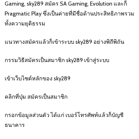
Gaming,
sky289 สมัคร
SA Gaming, Evolution และก็
Pragmatic Play ซึ่งเป็นค่ายที่มีชื่อด้านประสิทธิภาพรวม
ทั้งความยุติธรรม
แนวทางสมัครแล้วก็เข้าระบบ sky289 อย่างพิถีพิถัน
กรรมวิธีสมัครเป็นสมาชิก
sky289 เข้าสู่ระบบ
เข้าเว็บไซต์หลักของ sky289
คลิกที่ปุ่ม สมัครเป็นสมาชิก
กรอกข้อมูลส่วนตัว ได้แก่ เบอร์โทรศัพท์แล้วก็บัญชี
ธนาคาร