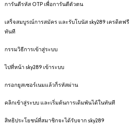
การันตีรหัส OTP เพื่อการันตีตัวตน
เสร็จสมบูรณ์การสมัคร และรับโบนัส sky289 เครดิตฟรี
ทันที
กรรมวิธีการเข้าสู่ระบบ
ไปที่หน้า sky289 เข้าระบบ
กรอกยูสเซอร์เนมแล้วก็รหัสผ่าน
คลิกเข้าสู่ระบบ และเริ่มต้นการเดิมพันได้ในทันที
สิทธิประโยชน์ที่สมาชิกจะได้รับจาก sky289