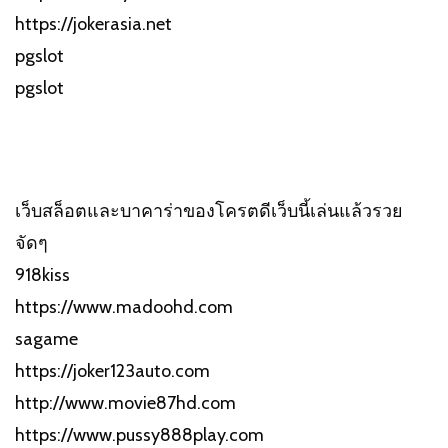
https://jokerasia.net
pgslot
pgslot
เว็บสล็อตและบาคาร่าของโครตดีเว็บนี้เล่นแล้วรวย
จัดๆ
918kiss
https://www.madoohd.com
sagame
https://joker123auto.com
http://www.movie87hd.com
https://www.pussy888play.com