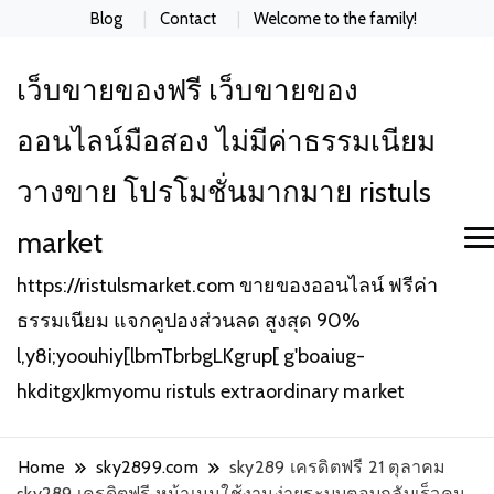
Blog
Contact
Welcome to the family!
เว็บขายของฟรี เว็บขายของ
ออนไลน์มือสอง ไม่มีค่าธรรมเนียม
วางขาย โปรโมชั่นมากมาย ristuls
market
https://ristulsmarket.com ขายของออนไลน์ ฟรีค่า
ธรรมเนียม แจกคูปองส่วนลด สูงสุด 90%
l,y8i;yoouhiy[lbmTbrbgLKgrup[ g'boaiug-
hkditgxJkmyomu ristuls extraordinary market
Home
sky2899.com
sky289 เครดิตฟรี 21 ตุลาคม
sky289 เครดิตฟรี หน้าเมนูใช้งานง่ายระบบตอบกลับเร็วคน