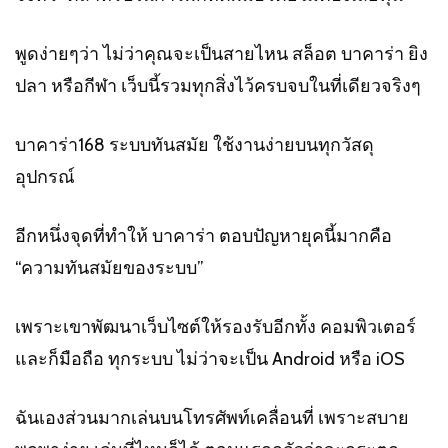
พูดง่ายๆว่า ไม่ว่าคุณจะเป็นสายไหน สล็อต บาคาร่า ยิง
ปลา หรือกีฬา เว็บนี้รวมทุกสิ่งไว้ครบจบในที่เดียวจริงๆ
บาคาร่า168 ระบบทันสมัย ใช้งานง่ายบนทุกวัสดุ
อุปกรณ์
อีกหนึ่งจุดที่ทำให้ บาคาร่า ตอบปัญหายุคนี้มากคือ
“ความทันสมัยของระบบ”
เพราะเขาพัฒนาเว็บไซต์ให้รองรับอีกทั้ง คอมพิวเตอร์
และก็มือถือ ทุกระบบ ไม่ว่าจะเป็น Android หรือ iOS
ฉันเองส่วนมากเล่นบนโทรศัพท์เคลื่อนที่ เพราะสบาย