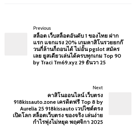
Previous
สล็อต เว็บสล็อตอันดับ 1 ของไทย ฝาก
แรก แจกแรง 20% เกมคาสิโนรวยยกก๊
วนกี่ล้านก็ถอนได้ ไม่อั้น pgslot สมัคร
เลย ยูสเดียวเล่นได้ครบทุกเกม Top 90
by Traci Tm69.xyz 29 ธันวา 25
Next
คาสิโนออนไลน์ เว็บตรง
918kissauto.zone เครดิตฟรี Top 8 by
Aurelia 25 918kissauto เวปไซต์ตรง
เปิดโลก สล็อตเว็บตรง ของจริง เล่นง่าย
กำไรพุ่งไม่หยุด พฤศจิกา 2025