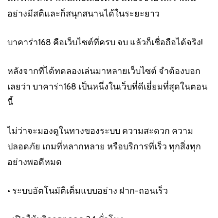
อย่างมีสติและก็สนุกสนานได้ในระยะยาว
บาคาร่า168 คือเว็บไซต์ที่ครบ จบ แล้วก็เชื่อถือได้จริง!
หลังจากที่ได้ทดลองเล่นมาหลายเว็บไซต์ จำต้องบอก
เลยว่า บาคาร่า168 เป็นหนึ่งในเว็บที่ดีเยี่ยมที่สุดในตอน
นี้
ไม่ว่าจะมองดูในทางของระบบ ความสะดวก ความ
ปลอดภัย เกมที่หลากหลาย หรือบริการที่เร็ว ทุกสิ่งทุก
อย่างพอดีหมด
• ระบบอัตโนมัติเต็มแบบอย่าง ฝาก-ถอนเร็ว