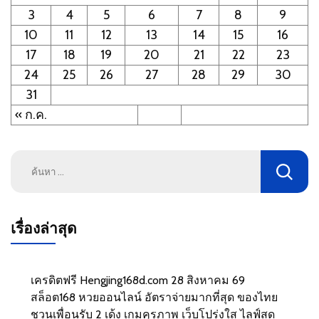
3
4
5
6
7
8
9
10
11
12
13
14
15
16
17
18
19
20
21
22
23
24
25
26
27
28
29
30
31
« ก.ค.
ค้นหา
สำหรับ:
เรื่องล่าสุด
เครดิตฟรี Hengjing168d.com 28 สิงหาคม 69
สล็อต168 หวยออนไลน์ อัตราจ่ายมากที่สุด ของไทย
ชวนเพื่อนรับ 2 เด้ง เกมคุรภาพ เว็บโปร่งใส ไลฟ์สด