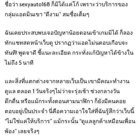
ชื่อว่า sexyauto168 ก็มิได้แค่โก้ เพราะว่าบริการของ
กลุ่มแอดมินเขา “ดีงาม” สมชื่อเต็มๆ
ฉันเคยประสบพบเจอปัญหาน้อยตอนเข้าเกมมิได้ ก็ลอง
ทักแชทสดหน้าเว็บดู ปรากฏว่าแอดไม่นตอบเกือบจะ
ทันที! พูดจาดี ชี้แนะละเอียด กระทั่งแก้ปัญหาได้ข้างใน
ไม่ถึง 5 นาที
และสิ่งที่แตกต่างจากหลายเว็บเป็น เขามีคณะทำงาน
ดูแล ตลอด 1 วันจริงๆไม่ว่าจะรุ่งเช้า ช่วงกลางวัน
ดึกดื่น หรือแม้กระทั้งตอนสามนาฬิกา ก็ยังมีคนคอย
ตอบอยู่เป็นประจำ นี่คือความเอาใจใส่ที่ฉันรู้สึกว่าเว็บนี้
“ไม่ใช่แค่ให้บริการ” แม้กระนั้น “ดูแลลูกค้าเหมือนเพื่อน
พ้อง” เลยจริงๆ