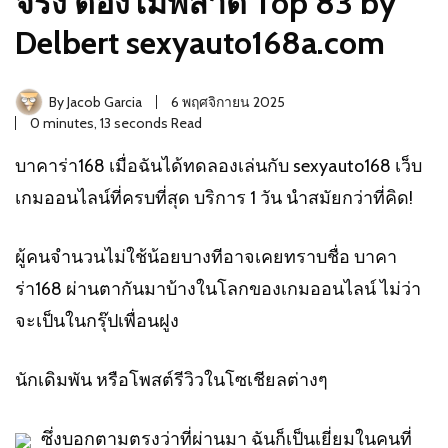
จริง ต้องไม่พลาด Top 83 by
Delbert sexyauto168a.com
By
Jacob Garcia
6 พฤศจิกายน 2025
0 minutes, 13 seconds Read
บาคาร่า168
เมื่อฉันได้ทดลองเล่นกับ sexyauto168 เว็บ
เกมออนไลน์ที่ครบที่สุด บริการ 1 วัน นำสมัยกว่าที่คิด!
ผู้คนจำนวนไม่ใช้น้อยบางทีอาจเคยทราบชื่อ บาคา
ร่า168 ผ่านตากันมาบ้างในโลกของเกมออนไลน์ ไม่ว่า
จะเป็นในกรุ๊ปเพื่อนฝูง
นักเดิมพัน หรือโพสต์รีวิวในโซเชียลต่างๆ
ซึ่งบอกตามตรงว่าที่ผ่านมา ฉันก็เป็นเยี่ยมในคนที่