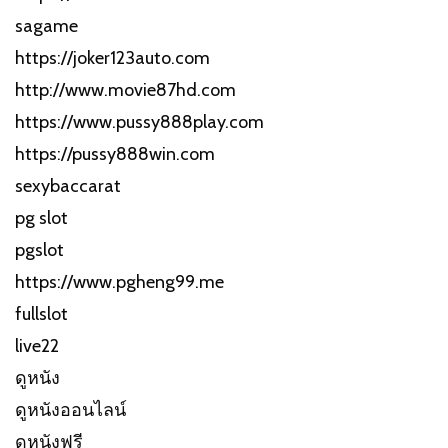
sagame
https://joker123auto.com
http://www.movie87hd.com
https://www.pussy888play.com
https://pussy888win.com
sexybaccarat
pg slot
pgslot
https://www.pgheng99.me
fullslot
live22
ดูหนัง
ดูหนังออนไลน์
ดูหนังฟรี