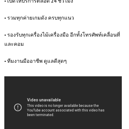
• เปิดให้บริการตลอด 24 ชั่วโมง
• รวมทุกค่ายเกมดัง ครบทุกแนว
• รองรับทุกเครื่องไม้เครื่องมือ อีกทั้งโทรศัพท์เคลื่อนที่
และคอม
• ทีมงานมืออาชีพ ดูแลดีสุดๆ