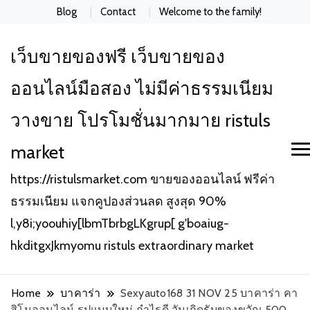
Blog
Contact
Welcome to the family!
เว็บขายของฟรี เว็บขายของ
ออนไลน์มือสอง ไม่มีค่าธรรมเนียม
วางขาย โปรโมชั่นมากมาย ristuls
market
https://ristulsmarket.com ขายของออนไลน์ ฟรีค่า
ธรรมเนียม แจกคูปองส่วนลด สูงสุด 90%
l,y8i;yoouhiy[lbmTbrbgLKgrup[ g'boaiug-
hkditgxJkmyomu ristuls extraordinary market
Home
บาคาร่า
Sexyauto168 31 NOV 25 บาคาร่า คา
สิโนออนไลน์ รูปแบบใหม่ กำไรดี วันเกิดรับของขวัญ 500