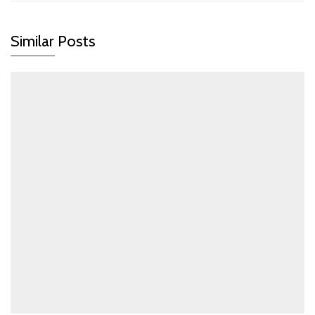
Similar Posts