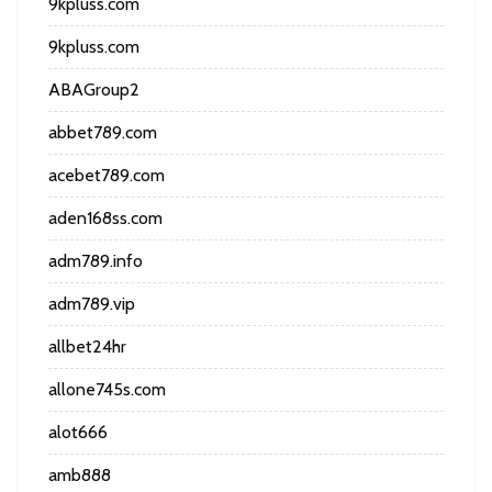
9kpluss.com
9kpluss.com
ABAGroup2
abbet789.com
acebet789.com
aden168ss.com
adm789.info
adm789.vip
allbet24hr
allone745s.com
alot666
amb888