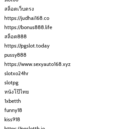
สล็อตเว็บตรง
https://judhai168.co
https://bonus888.life
สล็อต888
https://pgslot.today
pussy888
https://www.sexyauto168.xyz
slotxo24hr
slotpg
หนังโป๊ไทย
1xbetth
funny18
kiss918
https://pgslotth.io