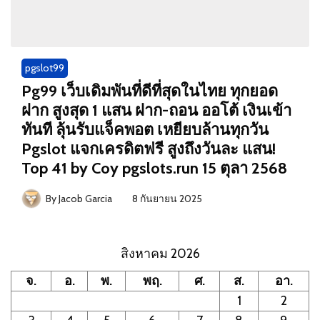
pgslot99
Pg99 เว็บเดิมพันที่ดีที่สุดในไทย ทุกยอด
ฝาก สูงสุด 1 แสน ฝาก-ถอน ออโต้ เงินเข้า
ทันที ลุ้นรับแจ็คพอต เหยียบล้านทุกวัน
Pgslot แจกเครดิตฟรี สูงถึงวันละ แสน!
Top 41 by Coy pgslots.run 15 ตุลา 2568
By
Jacob Garcia
8 กันยายน 2025
สิงหาคม 2026
จ.
อ.
พ.
พฤ.
ศ.
ส.
อา.
1
2