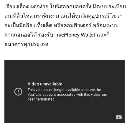
เรื่อง สล็อตแตกง่าย โบนัสออกบ่อยครั้ง มีระบบระเบียบ
เกมที่ลื่นไหล กราฟิกงาม เล่นได้ทุกวัสดุอุปกรณ์ ไม่ว่า
จะเป็นมือถือ แท็บเล็ต หรือคอมพิวเตอร์ พร้อมระบบ
ฝากถอนออโต้ รองรับ TrueMoney Wallet และก็
ธนาคารทุกประเภท