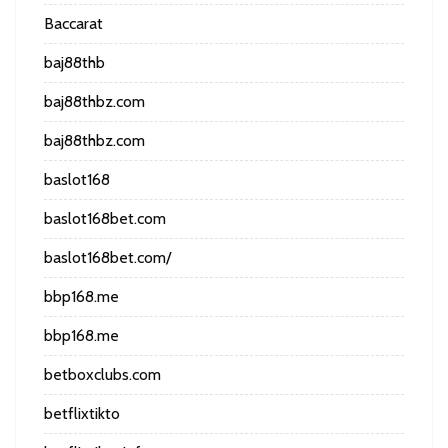
Baccarat
baj88thb
baj88thbz.com
baj88thbz.com
baslot168
baslot168bet.com
baslot168bet.com/
bbp168.me
bbp168.me
betboxclubs.com
betflixtikto