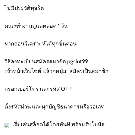
ไม่มีประวัติทุจริต
คณะทำงานดูแลตลอด 1 วัน
ฝากถอนวิเคราะห์ได้ทุกขั้นตอน
วิธีลงทะเบียนสมัครสมาชิก pgslot99
เข้าหน้าเว็บไซต์ แล้วกดปุ่ม “สมัครเป็นสมาชิก”
กรอกเบอร์โทร และรหัส OTP
ตั้งรหัสผ่าน และผูกบัญชีธนาคารหรือวอเลท
เริ่มเล่นสล็อตได้โดยทันที พร้อมรับโบนัส