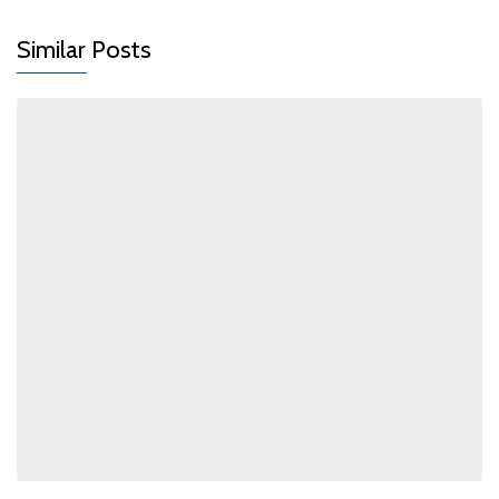
Similar Posts