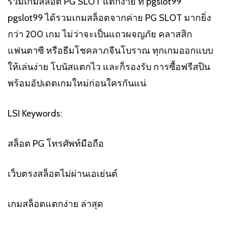
รวมเกมสล็อต PG SLOT แตกง่าย ที่ pgslot99
pgslot99 ได้รวมเกมสล็อตจากค่าย PG SLOT มากยิ่ง
กว่า 200 เกม ไม่ว่าจะเป็นแถวผจญภัย คลาสสิก
แฟนตาซี หรือธีมโชคลาภจีนโบราณ ทุกเกมออกแบบ
ให้เล่นง่าย โบนัสแตกไว และก็รองรับ การซื้อฟรีสปิน
พร้อมอัปเดตเกมใหม่ก่อนใครกันแน่
LSI Keywords:
สล็อต PG โทรศัพท์มือถือ
เว็บตรงสล็อตไม่ผ่านเอเย่นต์
เกมสล็อตแตกง่าย ล่าสุด