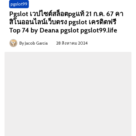
pgslot99
Pgslot เวปไซต์สล็อตpgแท้ 21 ก.ค. 67 คา
สิโนออนไลน์เว็บตรง pgslot เครดิตฟรี
Top 74 by Deana pgslot pgslot99.life
By
Jacob Garcia
28 สิงหาคม 2024