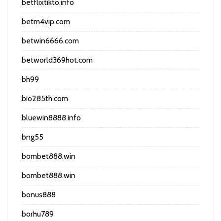
betflixtikto.info
betm4vip.com
betwin6666.com
betworld369hot.com
bh99
bio285th.com
bluewin8888.info
bng55
bombet888.win
bombet888.win
bonus888
borhu789