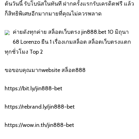
ต้นวันนี้ รับโบนัสในทันที ฝากครั้งแรกรับเครดิตฟรี แล้ว
ก็สิทธิพิเศษอีกมากมายที่คุณไม่ควรพลาด
ค่ายดังทุกค่าย สล็อตเว็บตรง jin888.bet 10 มิถุนา
68 Lorenzo ยืน 1 เรื่องเกมสล็อต สล็อตเว็บตรงแตก
ทุกชั่วโมง Top 2
ขอขอบคุณมากwebsite
สล็อต888
https://bit.ly/jin888-bet
https://rebrand.ly/jin888-bet
https://wow.in.th/jin888-bet