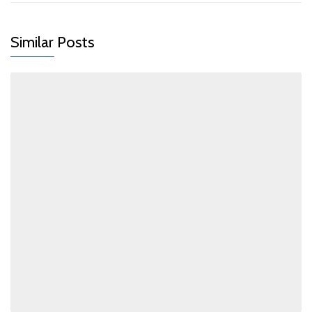
Similar Posts