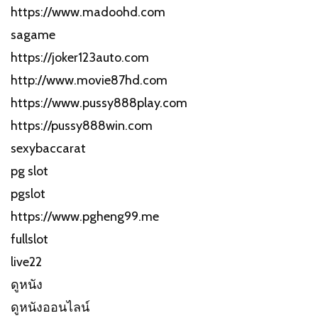
https://www.madoohd.com
sagame
https://joker123auto.com
http://www.movie87hd.com
https://www.pussy888play.com
https://pussy888win.com
sexybaccarat
pg slot
pgslot
https://www.pgheng99.me
fullslot
live22
ดูหนัง
ดูหนังออนไลน์