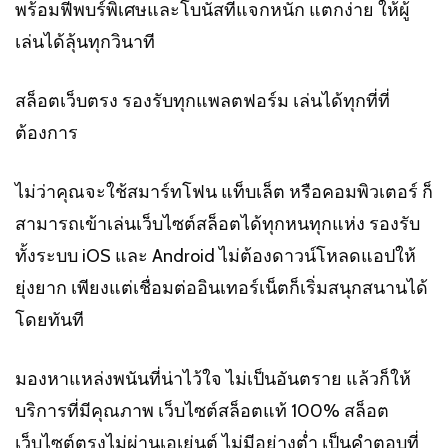
พร้อมฟีพบร์พิเศษและโบนัสที่แจกหนัก แตกง่าย ให้ผู้
เล่นได้ลุ้นทุกวินาที
สล็อตเว็บตรง รองรับทุกแพลตฟอร์ม เล่นได้ทุกที่ที่
ต้องการ
ไม่ว่าคุณจะใช้สมาร์ทโฟน แท็บเล็ต หรือคอมพิวเตอร์ ก็
สามารถเข้าเล่นเว็บไซต์สล็อตได้ทุกหนทุกแห่ง รองรับ
ทั้งระบบ iOS และ Android ไม่ต้องดาวน์โหลดแอปให้
ยุ่งยาก เพียงแต่เชื่อมต่ออินเทอร์เน็ตก็เริ่มสนุกสนานได้
โดยทันที
มองหาแหล่งพนันที่น่าไว้ใจ ไม่เป็นอันตราย แล้วก็ให้
บริการที่มีคุณภาพ เว็บไซต์สล็อตแท้ 100% สล็อต
เว็บไซต์ตรงไม่ผ่านเอเย่นต์ ไม่มีอย่างต่ำ เป็นคำตอบที่