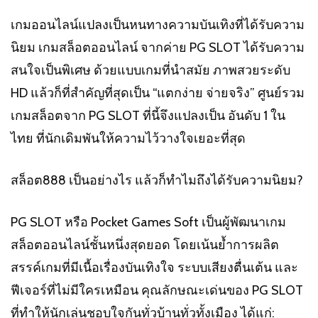
เกมออนไลน์แปลงเป็นหนทางความบันเทิงที่ได้รับความ
นิยม เกมสล็อตออนไลน์ จากค่าย PG SLOT ได้รับความ
สนใจเป็นพิเศษ ด้วยแบบเกมที่นำสมัย ภาพสวยระดับ
HD แล้วก็ที่สำคัญที่สุดเป็น “แตกง่าย จ่ายจริง” ศูนย์รวม
เกมสล็อตจาก PG SLOT ที่นี้จึงแปลงเป็น อันดับ 1 ใน
ไทย ที่นักเดิมพันให้ความไว้วางใจเยอะที่สุด
สล็อต888 เป็นอย่างไร แล้วก็ทำไมถึงได้รับความนิยม?
PG SLOT หรือ Pocket Games Soft เป็นผู้พัฒนาเกม
สล็อตออนไลน์ชั้นหนึ่งสุดยอด โดยเน้นย้ำการผลิต
สรรค์เกมที่มีเนื้อเรื่องบันเทิงใจ ระบบเสียงตื่นเต้น และ
ฟีเจอร์ที่ไม่มีใครเหมือน คุณลักษณะเด่นของ PG SLOT
ที่ทำให้นักเล่นชอบใจกันทั่วบ้านทั่วทั้งเมือง ได้แก่: