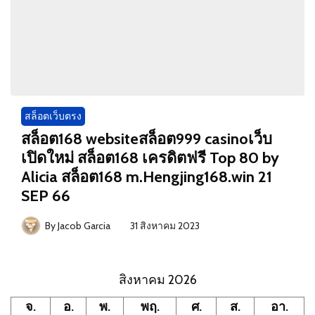
สล็อตเว็บตรง
สล็อต168 websiteสล็อต999 casinoเว็บ
เปิดใหม่ สล็อต168 เครดิตฟรี Top 80 by
Alicia สล็อต168 m.Hengjing168.win 21
SEP 66
By
Jacob Garcia
31 สิงหาคม 2023
สิงหาคม 2026
จ.
อ.
พ.
พฤ.
ศ.
ส.
อา.