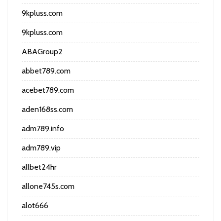
9kpluss.com
9kpluss.com
ABAGroup2
abbet789.com
acebet789.com
aden168ss.com
adm789.info
adm789.vip
allbet24hr
allone745s.com
alot666