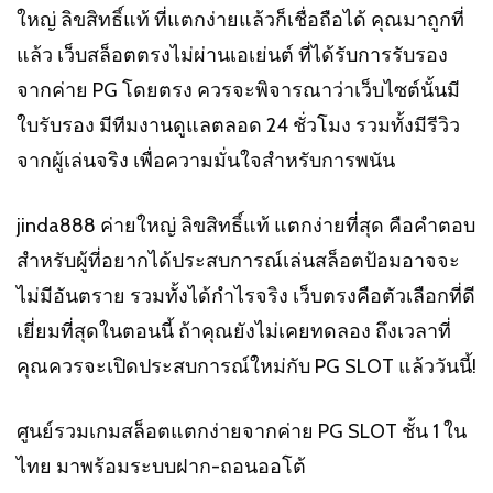
ใหญ่ ลิขสิทธิ์แท้ ที่แตกง่ายแล้วก็เชื่อถือได้ คุณมาถูกที่
แล้ว เว็บสล็อตตรงไม่ผ่านเอเย่นต์ ที่ได้รับการรับรอง
จากค่าย PG โดยตรง ควรจะพิจารณาว่าเว็บไซต์นั้นมี
ใบรับรอง มีทีมงานดูแลตลอด 24 ชั่วโมง รวมทั้งมีรีวิว
จากผู้เล่นจริง เพื่อความมั่นใจสำหรับการพนัน
jinda888 ค่ายใหญ่ ลิขสิทธิ์แท้ แตกง่ายที่สุด คือคำตอบ
สำหรับผู้ที่อยากได้ประสบการณ์เล่นสล็อตป้อมอาจจะ
ไม่มีอันตราย รวมทั้งได้กำไรจริง เว็บตรงคือตัวเลือกที่ดี
เยี่ยมที่สุดในตอนนี้ ถ้าคุณยังไม่เคยทดลอง ถึงเวลาที่
คุณควรจะเปิดประสบการณ์ใหม่กับ PG SLOT แล้ววันนี้!
ศูนย์รวมเกมสล็อตแตกง่ายจากค่าย PG SLOT ชั้น 1 ใน
ไทย มาพร้อมระบบฝาก-ถอนออโต้