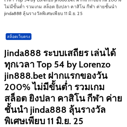
ไม่มีขั้นต่ำ รวมเกม สล็อต ยิงปลา คาสิโน กีฬา ค่ายชั้นนำ
jinda888 ลุ้นรางวัลพิเศษเพียบ 11 มิ.ย. 25
สล็อตเว็บตรง
Jinda888 ระบบเสถียร เล่นได้
ทุกเวลา Top 54 by Lorenzo
jin888.bet ฝากแรกของวัน
200% ไม่มีขั้นต่ำ รวมเกม
สล็อต ยิงปลา คาสิโน กีฬา ค่าย
ชั้นนำ jinda888 ลุ้นรางวัล
พิเศษเพียบ 11 มิ.ย. 25