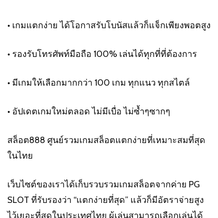
• เกมแตกง่าย ได้โอกาสรับโบนัสแล้วก็แจ็กเพียงพอตสูง
• รองรับโทรศัพท์มือถือ 100% เล่นได้ทุกที่ที่ต้องการ
• มีเกมให้เลือกมากกว่า 100 เกม ทุกแนว ทุกสไตล์
• อัปเดตเกมใหม่ตลอด ไม่มีเบื่อ ไม่ซ้ำๆซากๆ
สล็อต888 ศูนย์รวมเกมสล็อตแตกง่ายที่เหมาะสมที่สุด
ในไทย
เว็บไซต์ของเราได้เก็บรวบรวมเกมสล็อตจากค่าย PG
SLOT ที่รับรองว่า “แตกง่ายที่สุด” แล้วก็มีอัตราจ่ายสูง
ไว้เยอะที่สุดในประเทศไทย ผู้เล่นสามารถเลือกเล่นได้