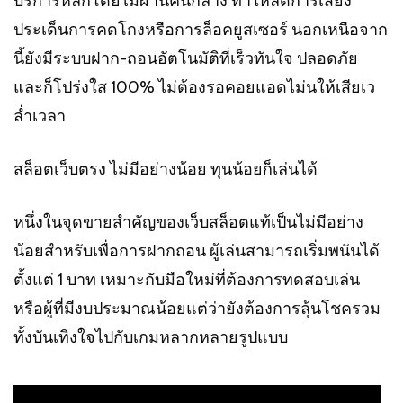
บริการหลักโดยไม่ผ่านคนกลาง ทำให้ลดการเสี่ยง
ประเด็นการคดโกงหรือการล็อคยูสเซอร์ นอกเหนือจาก
นี้ยังมีระบบฝาก-ถอนอัตโนมัติที่เร็วทันใจ ปลอดภัย
และก็โปร่งใส 100% ไม่ต้องรอคอยแอดไม่นให้เสียเว
ล่ำเวลา
สล็อตเว็บตรง ไม่มีอย่างน้อย ทุนน้อยก็เล่นได้
หนึ่งในจุดขายสำคัญของเว็บสล็อตแท้เป็นไม่มีอย่าง
น้อยสำหรับเพื่อการฝากถอน ผู้เล่นสามารถเริ่มพนันได้
ตั้งแต่ 1 บาท เหมาะกับมือใหม่ที่ต้องการทดสอบเล่น
หรือผู้ที่มีงบประมาณน้อยแต่ว่ายังต้องการลุ้นโชครวม
ทั้งบันเทิงใจไปกับเกมหลากหลายรูปแบบ