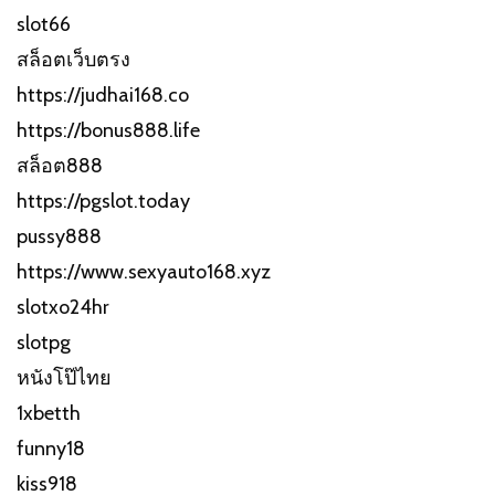
slot66
สล็อตเว็บตรง
https://judhai168.co
https://bonus888.life
สล็อต888
https://pgslot.today
pussy888
https://www.sexyauto168.xyz
slotxo24hr
slotpg
หนังโป๊ไทย
1xbetth
funny18
kiss918