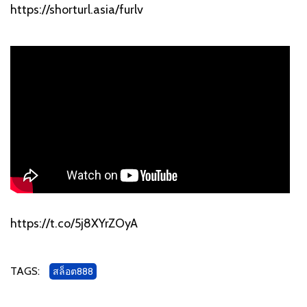
https://shorturl.asia/furlv
https://t.co/5j8XYrZOyA
TAGS:
สล็อต888