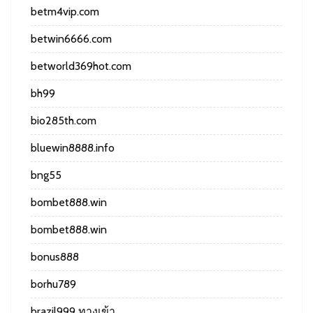
betm4vip.com
betwin6666.com
betworld369hot.com
bh99
bio285th.com
bluewin8888.info
bng55
bombet888.win
bombet888.win
bonus888
borhu789
brazil999 ทางเข้า