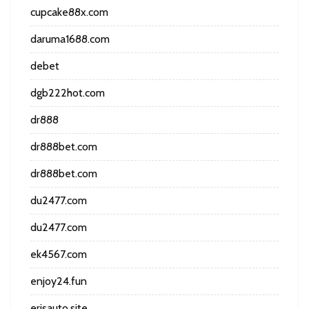
cupcake88x.com
daruma1688.com
debet
dgb222hot.com
dr888
dr888bet.com
dr888bet.com
du2477.com
du2477.com
ek4567.com
enjoy24.fun
erisauto.site