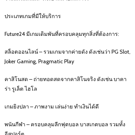
ประเภทเกมที่มีให้บริการ
Future24 มีเกมเดิมพันที่ครอบคลุมทุกสิ่งที่ต้องการ:
สล็อตออนไลน์ – รวมเกมจากค่ายดัง ดังเช่นว่า PG Slot,
Joker Gaming, Pragmatic Play
คาสิโนสด – ถ่ายทอดสดจากคาสิโนจริง ดังเช่น บาคา
ร่า รูเล็ต ไฮโล
เกมยิงปลา – ภาพงาม เล่นง่าย ทำเงินได้ดี
พนันกีฬา – ครอบคลุมลีกฟุตบอล บาสเกตบอล รวมทั้ง
อีสปอร์ต