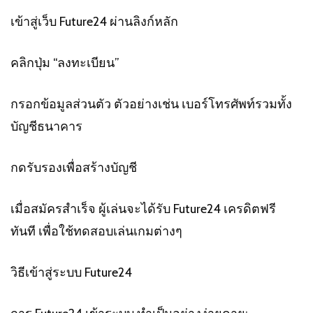
เข้าสู่เว็บ Future24 ผ่านลิงก์หลัก
คลิกปุ่ม “ลงทะเบียน”
กรอกข้อมูลส่วนตัว ตัวอย่างเช่น เบอร์โทรศัพท์รวมทั้ง
บัญชีธนาคาร
กดรับรองเพื่อสร้างบัญชี
เมื่อสมัครสำเร็จ ผู้เล่นจะได้รับ Future24 เครดิตฟรี
ทันที เพื่อใช้ทดสอบเล่นเกมต่างๆ
วิธีเข้าสู่ระบบ Future24