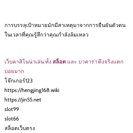
การบรรลุเป้าหมายมักมีสาเหตุมาจากการยืนยันตัวตน
ในเวลาที่คุณรู้สึกว่าคุณกำลังล้มเหลว
เว็บคาสิโนน่าเล่น ทั้ง
สล็อต
และ
บาคาร่า
ตึงจริงแตก
บ่อยมาก
โจ๊กเกอร์123
https://hengjing168.wiki
https://jin55.net
slot99
slot66
สล็อตเว็บตรง