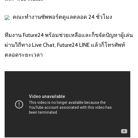
คณะทำงานซัพพอร์ตดูแลตลอด 24 ชั่วโมง
ทีมงาน
Future24
พร้อมช่วยเหลือและก็ขจัดปัญหาผู้เล่น
ผ่านวิถีทาง Live Chat,
Future24
LINE แล้วก็โทรศัพท์
ตลอดระยะเวลา