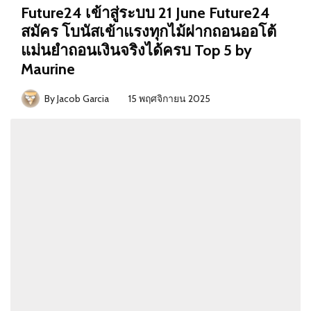
Future24 เข้าสู่ระบบ 21 June Future24
สมัคร โบนัสเข้าแรงทุกไม้ฝากถอนออโต้
แม่นยำถอนเงินจริงได้ครบ Top 5 by
Maurine
By
Jacob Garcia
15 พฤศจิกายน 2025