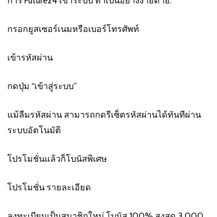
การ Future24 เข้าระบบ ทำเป็นอย่างง่ายดาย:
กรอกยูสเซอร์เนมหรือเบอร์โทรศัพท์
เข้ารหัสผ่าน
กดปุ่ม “เข้าสู่ระบบ”
แม้ลืมรหัสผ่าน สามารถกดรีเซ็ตรหัสผ่านได้ทันทีผ่าน
ระบบอัตโนมัติ
โปรโมชั่นแล้วก็โบนัสพิเศษ
โปรโมชั่น รายละเอียด
ลงทะเบียนเป็นสมาชิกใหม่ โบนัส 100% สูงสุด 3,000