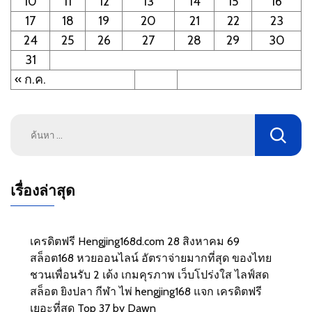
10
11
12
13
14
15
16
17
18
19
20
21
22
23
24
25
26
27
28
29
30
31
« ก.ค.
ค้นหา
สำหรับ:
เรื่องล่าสุด
เครดิตฟรี Hengjing168d.com 28 สิงหาคม 69
สล็อต168 หวยออนไลน์ อัตราจ่ายมากที่สุด ของไทย
ชวนเพื่อนรับ 2 เด้ง เกมคุรภาพ เว็บโปร่งใส ไลฟ์สด
สล็อต ยิงปลา กีฬา ไพ่ hengjing168 แจก เครดิตฟรี
เยอะที่สุด Top 37 by Dawn