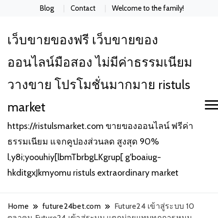
Blog
Contact
Welcome to the family!
เว็บขายของฟรี เว็บขายของ
ออนไลน์มือสอง ไม่มีค่าธรรมเนียม
วางขาย โปรโมชั่นมากมาย ristuls
market
https://ristulsmarket.com ขายของออนไลน์ ฟรีค่า
ธรรมเนียม แจกคูปองส่วนลด สูงสุด 90%
l,y8i;yoouhiy[lbmTbrbgLKgrup[ g'boaiug-
hkditgxJkmyomu ristuls extraordinary market
Home
future24bet.com
Future24 เข้าสู่ระบบ 10
ตุลาคม Future24 เข้าสู่ระบบ แตกบ่อยแทบทุกการหมุน