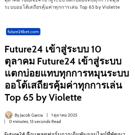
ระบบออโต้เสถียรคุ้มค่าทุกการเล่น Top 65 by Violette
future24bet.com
Future24 เข้าสู่ระบบ 10
ตุลาคม Future24 เข้าสู่ระบบ
แตกบ่อยแทบทุกการหมุนระบบ
ออโต้เสถียรคุ้มค่าทุกการเล่น
Top 65 by Violette
By
Jacob Garcia
1 ตุลาคม 2025
0 minutes, 13 seconds Read
Future24 คือแพลตฟอร์มการเดิมพันออนไลน์ที่พัฒนา