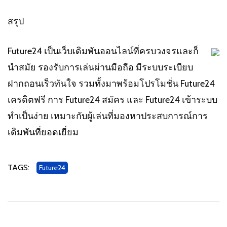
สรุป
Future24
เป็นเว็บเดิมพันออนไลน์ที่ครบวงจรและก็
นำสมัย รองรับการเล่นผ่านมือถือ มีระบบระเบียบ
ฝากถอนเร็วทันใจ รวมทั้งมาพร้อมโปรโมชั่น Future24
เครดิตฟรี การ Future24 สมัคร และ Future24 เข้าระบบ
ทำเป็นง่าย เหมาะกับผู้เล่นที่มองหาประสบการณ์การ
เดิมพันที่ยอดเยี่ยม
TAGS:
Future24