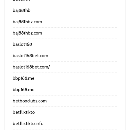
baj88thb
baj88thbz.com
baj88thbz.com
baslot168
baslot168bet.com
baslot168bet.com/
bbp168.me
bbp168.me
betboxclubs.com
betflixtikto
betflixtikto.info