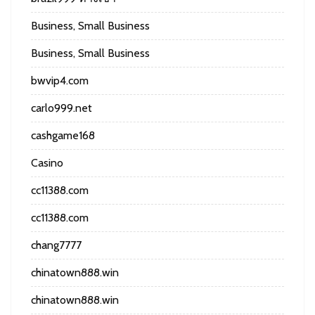
Business, Small Business
Business, Small Business
bwvip4.com
carlo999.net
cashgame168
Casino
cc11388.com
cc11388.com
chang7777
chinatown888.win
chinatown888.win