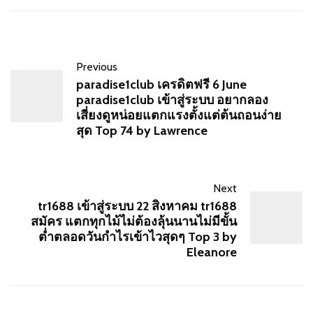
Previous
paradise1club เครดิตฟรี 6 June
paradise1club เข้าสู่ระบบ อยากลอง
เสี่ยงดูหน่อยแตกแรงตั้งแต่ต้นถอนง่าย
สุด Top 74 by Lawrence
Next
tr1688 เข้าสู่ระบบ 22 สิงหาคม tr1688
สมัคร แตกทุกไม้ไม่ต้องลุ้นนานไม่มีขั้น
ต่ำตลอดวันกำไรเข้าไวสุดๆ Top 3 by
Eleanore