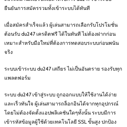
ยืนยันการสมัครรวมทั้งเข้าระบบได้ทันที
เมื่อสมัครสำเร็จแล้ว ผู้เล่นสามารถเลือกรับโปรโมชั่น
ต้อนรับ du247 เครดิตฟรี ได้ในทันที ไม่ต้องฝากก่อน
เหมาะสำหรับมือใหม่ที่ต้องการทดสอบระบบก่อนพนัน
จริง
ระบบเข้าระบบ du247 เสถียร ไม่เป็นอันตราย รองรับทุก
แพลตฟอร์ม
ระบบ du247 เข้าสู่ระบบ ถูกออกแบบให้ใช้งานได้ง่าย
และเร็วทันใจ ผู้เล่นสามารถล็อกอินได้จากทุกอุปกรณ์
โดยไม่ต้องจัดตั้งแอปพลิเคชันใดๆทั้งนั้น ระบบมีการ
เข้ารหัสข้อมูลผู้ใช้ด้วยเทคโนโลยี SSL ขั้นสูง ปกป้อง