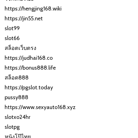
https://hengjing168.wiki
https://jin55.net
slot99
slot66
สล็อตเว็บตรง
https://judhai168.co
https://bonus888.life
สล็อต888
https://pgslot.today
pussy888
https://www.sexyauto168.xyz
slotxo24hr
slotpg
หนังโป๊ไทย