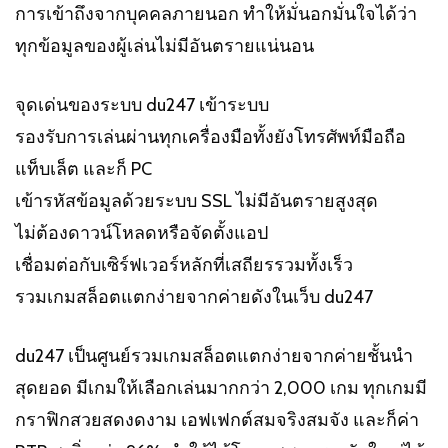
การเข้าถึงจากบุคคลภายนอก ทำให้มั่นอกมั่นใจได้ว่า
ทุกข้อมูลของผู้เล่นไม่มีอันตรายแน่นอน
จุดเด่นของระบบ du247 เข้าระบบ
รองรับการเล่นผ่านทุกเครื่องมือทั้งยังโทรศัพท์มือถือ
แท็บเล็ต และก็ PC
เข้ารหัสข้อมูลด้วยระบบ SSL ไม่มีอันตรายสูงสุด
ไม่ต้องดาวน์โหลดหรือจัดตั้งแอป
เชื่อมต่อกับเซิร์ฟเวอร์หลักที่เสถียรรวมทั้งเร็ว
รวมเกมสล็อตแตกง่ายจากค่ายดังในเว็บ du247
du247 เป็นศูนย์รวมเกมสล็อตแตกง่ายจากค่ายชั้นนำ
สุดยอด มีเกมให้เลือกเล่นมากกว่า 2,000 เกม ทุกเกมมี
กราฟิกสวยสดงดงาม เอฟเฟกต์สมจริงสมจัง และก็ค่า