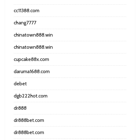
cc11388.com
chang7777
chinatown888.win
chinatown888.win
cupcake88x.com
daruma1688.com
debet
dgb222hot.com
dr888
dr888bet.com
dr888bet.com