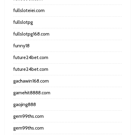
fullsloteiei.com
fullslotpg
fullslotpg168.com
funny18
future24bet.com
future24bet.com
gachawin168.com
gamehit8888.com
gaojing888
gem99ths.com
gem99ths.com