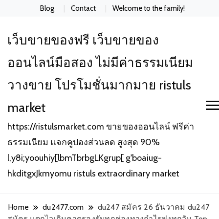
Blog
Contact
Welcome to the family!
เว็บขายของฟรี เว็บขายของ
ออนไลน์มือสอง ไม่มีค่าธรรมเนียม
วางขาย โปรโมชั่นมากมาย ristuls
market
https://ristulsmarket.com ขายของออนไลน์ ฟรีค่า
ธรรมเนียม แจกคูปองส่วนลด สูงสุด 90%
l,y8i;yoouhiy[lbmTbrbgLKgrup[ g'boaiug-
hkditgxJkmyomu ristuls extraordinary market
Home
du2477.com
du247 สมัคร 26 ธันวาคม du247
สมัคร แตกไวเกินคาดรองรับทุกช่องทางกำไรพุ่งทุกวัน Top