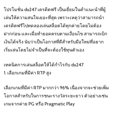
โปรโมชั่น du247 เครดิตฟรี เป็นเยี่ยมในคำแนะนำที่ผู้
เล่นให้ความสนใจเยอะที่สุด เพราะเหตุว่าสามารถนำ
เครดิตฟรีไปทดลองเล่นสล็อตได้ทุกค่ายโดยไม่ต้อง
ฝากก่อน และเมื่อทำยอดครบตามเงื่อนไข สามารถเบิก
เงินได้จริง นับว่าเป็นโอกาสที่ดีสำหรับมือใหม่ที่อยาก
เริ่มเล่นโดยไม่จำเป็นที่จะต้องใช้ทุนตัวเอง
เทคนิคการเล่นสล็อตให้ได้กำไรกับ du247
1. เลือกเกมที่มีค่า RTP สูง
เลือกเกมที่มีค่า RTP มากกว่า 96% เนื่องจากจะช่วยเพิ่ม
โอกาสสำหรับในการชนะรางวัลระยะยาว ตัวอย่างเช่น
เกมจากค่าย PG หรือ Pragmatic Play