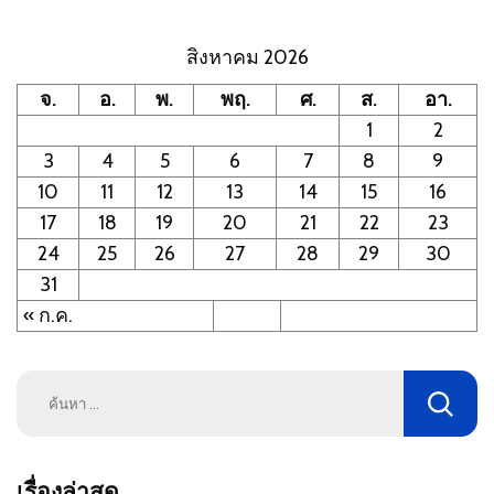
สิงหาคม 2026
จ.
อ.
พ.
พฤ.
ศ.
ส.
อา.
1
2
3
4
5
6
7
8
9
10
11
12
13
14
15
16
17
18
19
20
21
22
23
24
25
26
27
28
29
30
31
« ก.ค.
ค้นหา
สำหรับ:
เรื่องล่าสุด