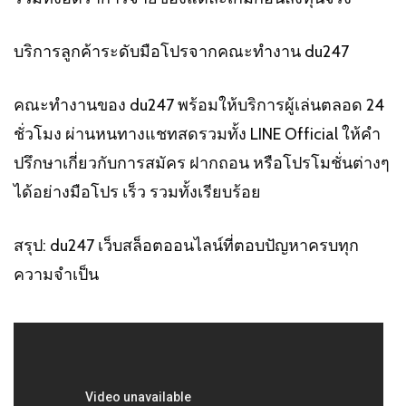
บริการลูกค้าระดับมือโปรจากคณะทำงาน du247
คณะทำงานของ du247 พร้อมให้บริการผู้เล่นตลอด 24
ชั่วโมง ผ่านหนทางแชทสดรวมทั้ง LINE Official ให้คำ
ปรึกษาเกี่ยวกับการสมัคร ฝากถอน หรือโปรโมชั่นต่างๆ
ได้อย่างมือโปร เร็ว รวมทั้งเรียบร้อย
สรุป: du247 เว็บสล็อตออนไลน์ที่ตอบปัญหาครบทุก
ความจำเป็น