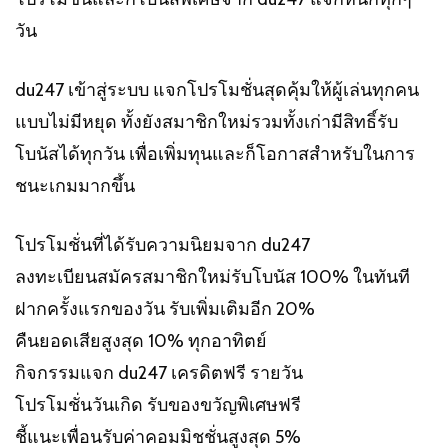
วัน
du247 เข้าสู่ระบบ
แจกโปรโมชั่นสุดคุ้มให้ผู้เล่นทุกคน
แบบไม่มีหยุด ทั้งยังสมาชิกใหม่รวมทั้งเก่ามีสิทธิ์รับ
โบนัสได้ทุกวัน เพื่อเพิ่มทุนและก็โอกาสสำหรับในการ
ชนะเกมมากขึ้น
โปรโมชั่นที่ได้รับความนิยมจาก du247
ลงทะเบียนสมัครสมาชิกใหม่รับโบนัส 100% ในทันที
ฝากครั้งแรกของวัน รับเพิ่มเติมอีก 20%
คืนยอดเสียสูงสุด 10% ทุกอาทิตย์
กิจกรรมแจก du247 เครดิตฟรี รายวัน
โปรโมชั่นวันเกิด รับของขวัญพิเศษฟรี
ชี้แนะเพื่อนรับค่าคอมมิชชั่นสูงสุด 5%