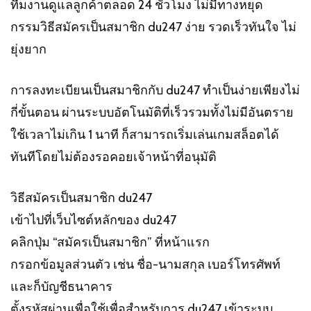
ทีมงานดูแลลูกค้าตลอด 24 ชั่วโมง ไม่มีทางหยุด
กรรมวิธีสมัครเป็นสมาชิก du247 ง่าย รวดเร็วทันใจ ไม่
ยุ่งยาก
การลงทะเบียนเป็นสมาชิกกับ du247 ทำเป็นง่ายเพียงไม่
กี่ขั้นตอน ผ่านระบบอัตโนมัติที่เร็วรวมทั้งไม่มีอันตราย
ใช้เวลาไม่เกิน 1 นาที ก็สามารถเริ่มเล่นเกมสล็อตได้
ทันทีโดยไม่ต้องรอคอยเจ้าหน้าที่อนุมัติ
วิธีสมัครเป็นสมาชิก du247
เข้าไปที่เว็บไซต์หลักของ du247
คลิกปุ่ม “สมัครเป็นสมาชิก” ที่หน้าแรก
กรอกข้อมูลส่วนตัว เช่น ชื่อ-นามสกุล เบอร์โทรศัพท์
และก็บัญชีธนาคาร
ตั้งรหัสผ่านเพื่อใช้เพื่อสำหรับการ du247 เข้าระบบ