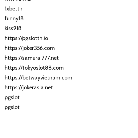
1xbetth
funny18
kiss918
https://pgslotth.io
https://joker356.com
https://samurai777.net
https://tokyoslot88.com
https://betwayvietnam.com
https://jokerasia.net
pgslot
pgslot