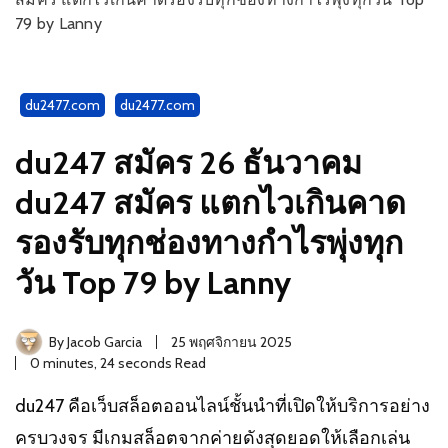
79 by Lanny
du2477.com
du2477.com
du247 สมัคร 26 ธันวาคม
du247 สมัคร แตกไวเกินคาด
รองรับทุกช่องทางกำไรพุ่งทุก
วัน Top 79 by Lanny
By
Jacob Garcia
25 พฤศจิกายน 2025
0 minutes, 24 seconds Read
du247 คือเว็บสล็อตออนไลน์ชั้นนำที่เปิดให้บริการอย่าง
ครบวงจร มีเกมสล็อตจากค่ายดังสุดยอดให้เลือกเล่น