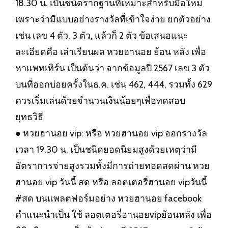
18.30 น. เป็นชนิดรากฐานที่เหมาะสำหรับมือใหม่
เพราะว่ามีแบบอย่างรางวัลที่เข้าใจง่าย ยกตัวอย่าง
เช่น เลข 4 ตัว, 3 ตัว, แล้วก็ 2 ตัว ข้อเสนอแนะ
ละเอียดคือ เล่าเรียนผล หวยฮานอย ย้อน หลัง เพื่อ
หาแพทเทิร์น เป็นต้นว่า จากข้อมูลปี 2567 เลข 3 ตัว
บนที่ออกบ่อยครั้งในธ.ค. เช่น 462, 444, รวมทั้ง 629
ควรเริ่มเล่นด้วยจำนวนเงินน้อยๆเพื่อทดสอบ
ยุทธวิธี
● หวยฮานอย vip: หรือ หวยฮานอย vip ออกรางวัล
เวลา 19.30 น. เป็นชนิดยอดนิยมสูงด้วยเหตุว่ามี
อัตราการจ่ายสูงรวมทั้งมีการถ่ายทอดสดผ่าน หวย
ฮานอย vip วันนี้ สด หรือ ลอตเตอรี่ฮานอย vipวันนี้
#สด บนแพลตฟอร์มอย่าง หวยฮานอย facebook
คำแนะนำเป็น ใช้ ลอตเตอรี่ฮานอยvipย้อนหลัง เพื่อ