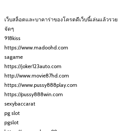
เว็บสล็อตและบาคาร่าของโครตดีเว็บนี้เล่นแล้วรวย
จัดๆ
918kiss
https://www.madoohd.com
sagame
https://joker123auto.com
http://www.movie87hd.com
https://www.pussy888play.com
https://pussy888win.com
sexybaccarat
pg slot
pgslot