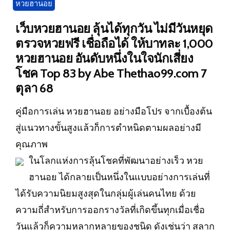
หวยฮานอย
เว็บหวยฮานอย ลุ้นได้ทุกวัน ไม่มีวันหยุด
ตรวจหวยฟรี เชื่อถือได้ ให้บาทละ 1,000
หวยฮานอย อันดับหนึ่งในใจนักเสี่ยง
โชค Top 83 by Abe Thethao99.com 7
ตุลา 68
คู่มือการเล่น หวยฮานอย อย่างมือโปร จากเบื้องต้น
สู่แนวทางขั้นสูงแล้วก็การตำหนิดตามผลอย่างมี
คุณภาพ
ในโลกแห่งการลุ้นโชคที่พัฒนาอย่างเร็ว หวย
ฮานอย ได้กลายเป็นหนึ่งในแบบอย่างการเล่นที่
ได้รับความนิยมสูงสุดในกลุ่มผู้เล่นคนไทย ด้วย
ความถี่สำหรับการออกรางวัลที่เกิดขึ้นทุกเมื่อเชื่อ
วันแล้วก็ความหลากหลายของชนิด ดังเช่นว่า สลาก