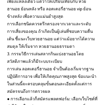
เพียงแหล่งเดียว แต่ว่าให้เปรียบเทียบกับ หวย
ฮานอย ย้อนหลัง หรือ ลอตเตอรี่ฮานอย vip ย้อน
ข้างหลัง เพื่อความแม่นยำสูงสุด
การเลือกชนิดควรตรึกตรองจากเวลาและระดับ
การเสี่ยงของคุณ ถ้าเกิดเป็นผู้เล่นที่ชอบความตื่น
เต้น ชี้แนะเว็บหวยฮานอย แต่ว่าแม้อยากได้ความ
สมดุล ให้เริ่มจาก หวยฮานอยธรรมดา
3. กรรมวิธีการเล่นสลากกินแบ่งฮานอยโดย
สวัสดิภาพแล้วก็มีระบบระเบียบ
การเล่น ลอตเตอรี่ฮานอย จำเป็นต้องเริ่มจากฐาน
ปฏิบัติการอาจ เพื่อให้เกิดคุณภาพสูงสุด ข้อแนะนำ
ในส่วนนี้จะครอบคลุมขั้นตอนละเอียดตั้งแต่การ
สมัครจนถึงการตรวจผล
● การเลือกแล้วก็สมัครแพลตฟอร์ม: เลือกเว็บไซต์ที่