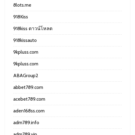
8lots.me
918Kiss
918kiss ดาวน์โหลด
918kissauto
9kpluss.com
9kpluss.com
ABAGroup2
abbet789.com
acebet789.com
aden168ss.com
adm789.info
adm789.vip