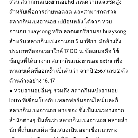
ส่วน สลากกินแบ่งฮานอยhd เน้นความแจ้งชัดสูง
สำหรับเพื่อการถ่ายทอดสด และสามารถตรวจ
สลากกินแบ่งฮานอยhdย้อนหลัง ได้จาก หวย
ฮานอย huaysong หรือ ลอตเตอรี่ฮานอยhuaysong
สำหรับ สลากกินแบ่งฮานอย 5 นาฬิกา, มักอ้างถึง
ประเภทที่ออกเวลาใกล้ 17.00 น. ข้อเสนอคือ ใช้
ข้อมูลที่ได้มาจาก สลากกินแบ่งฮานอย extra เพื่อ
หาเลขเด็ดที่ออกซ้ำ เป็นต้นว่า จากปี 2567 เลข 2 ตัว
ด้านล่างอย่าง 16, 17
● หวยฮานอยอื่นๆ: รวมถึง สลากกินแบ่งฮานอย
lotto ที่เชื่อมโยงกับแพลตฟอร์มออนไลน์ และก็
สลากกินแบ่งฮานอย หวยซอง ซึ่งเป็นแนวทางจาก
สำนักต่างๆเป็นต้นว่า สลากกินแบ่งฮานอย หลายสํา
นัก ที่เก็บเลขเด็ด ข้อเสนอเป็น อย่าเชื่อแนวทาง