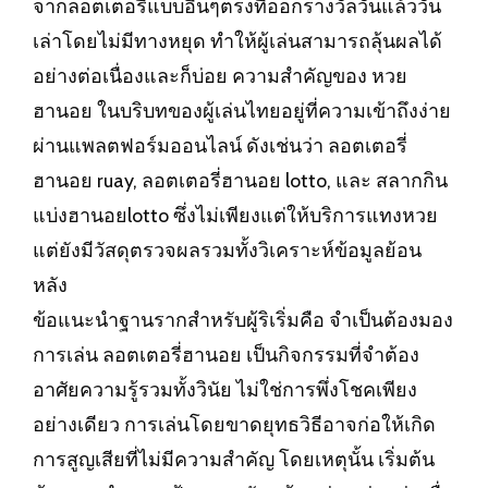
จากลอตเตอรี่แบบอื่นๆตรงที่ออกรางวัลวันแล้ววัน
เล่าโดยไม่มีทางหยุด ทำให้ผู้เล่นสามารถลุ้นผลได้
อย่างต่อเนื่องและก็บ่อย ความสำคัญของ หวย
ฮานอย ในบริบทของผู้เล่นไทยอยู่ที่ความเข้าถึงง่าย
ผ่านแพลตฟอร์มออนไลน์ ดังเช่นว่า ลอตเตอรี่
ฮานอย ruay, ลอตเตอรี่ฮานอย lotto, และ สลากกิน
แบ่งฮานอยlotto ซึ่งไม่เพียงแต่ให้บริการแทงหวย
แต่ยังมีวัสดุตรวจผลรวมทั้งวิเคราะห์ข้อมูลย้อน
หลัง
ข้อแนะนำฐานรากสำหรับผู้ริเริ่มคือ จำเป็นต้องมอง
การเล่น ลอตเตอรี่ฮานอย เป็นกิจกรรมที่จำต้อง
อาศัยความรู้รวมทั้งวินัย ไม่ใช่การพึ่งโชคเพียง
อย่างเดียว การเล่นโดยขาดยุทธวิธีอาจก่อให้เกิด
การสูญเสียที่ไม่มีความสำคัญ โดยเหตุนั้น เริ่มต้น