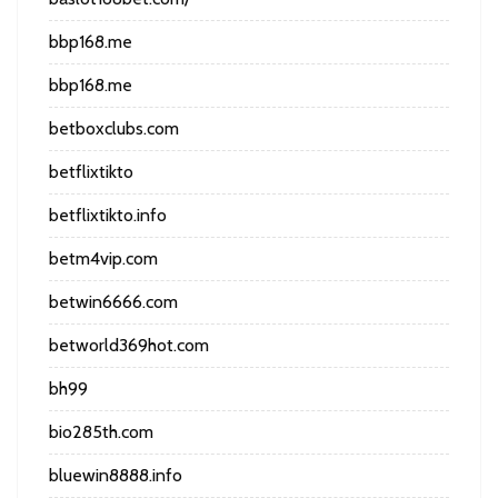
bbp168.me
bbp168.me
betboxclubs.com
betflixtikto
betflixtikto.info
betm4vip.com
betwin6666.com
betworld369hot.com
bh99
bio285th.com
bluewin8888.info