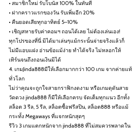
• สมาชิกใหม่ รับโบนัส 100% ในทันที
• ฝากคราวแรกของวัน รับเพิ่มอีก 20%
• คืนยอดเสียทุกอาทิตย์ 5–10%
• เชิญสหายรับค่าคอมฯ ถอนได้เลย ไม่ต้องเล่นเอง!
ทุกโปรของที่นี่ มิได้มาเล่นๆแม้กระนั้นจ่ายจริงแล้วก็
ไม่มีแอบแฝง อ่านข้อแม้ง่าย ทำได้จริง ไม่หลอกให้
เทิร์นจนถึงถอนเงินมิได้
4. เกมJinda888มีให้เลือกมากกว่า 100 เกม จากค่ายแท้
ทั่วโลก
ไม่ว่าคุณจะถูกใจสายกราฟิกงดงาม หรือเกมดุดันสาย
วัดดวง jinda888 ก็มีให้เลือกครบ จัดเต็มทุกแนว อีกทั้ง
สล็อต 3 รีล, 5 รีล, สล็อตซื้อฟรีสปิน,
สล็อต888
หรือแม้
กระทั้ง Megaways ที่แจกหนักสุดๆ
รีวิว 3 เกมแตกหนักจาก jinda888 ที่ไม่สมควรพลาดใน