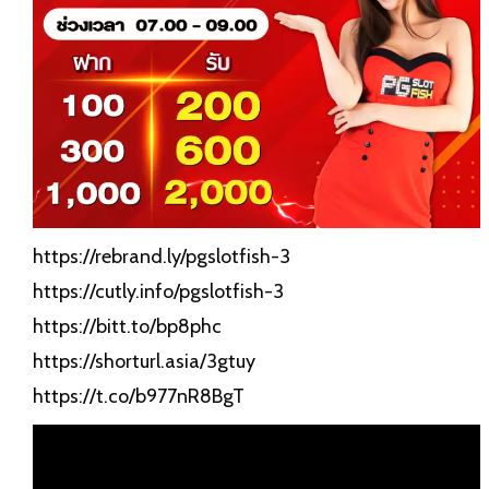
https://rebrand.ly/pgslotfish-3
https://cutly.info/pgslotfish-3
https://bitt.to/bp8phc
https://shorturl.asia/3gtuy
https://t.co/b977nR8BgT