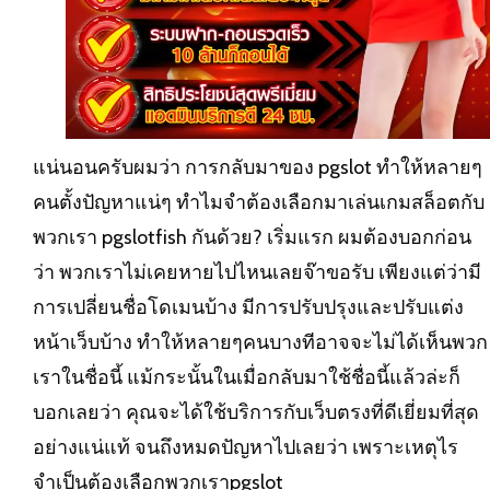
แน่นอนครับผมว่า การกลับมาของ pgslot ทำให้หลายๆ
คนตั้งปัญหาแน่ๆ ทำไมจำต้องเลือกมาเล่นเกมสล็อตกับ
พวกเรา pgslotfish กันด้วย? เริ่มแรก ผมต้องบอกก่อน
ว่า พวกเราไม่เคยหายไปไหนเลยจ๊าขอรับ เพียงแต่ว่ามี
การเปลี่ยนชื่อโดเมนบ้าง มีการปรับปรุงและปรับแต่ง
หน้าเว็บบ้าง ทำให้หลายๆคนบางทีอาจจะไม่ได้เห็นพวก
เราในชื่อนี้ แม้กระนั้นในเมื่อกลับมาใช้ชื่อนี้แล้วล่ะก็
บอกเลยว่า คุณจะได้ใช้บริการกับเว็บตรงที่ดีเยี่ยมที่สุด
อย่างแน่แท้ จนถึงหมดปัญหาไปเลยว่า เพราะเหตุไร
จำเป็นต้องเลือกพวกเราpgslot