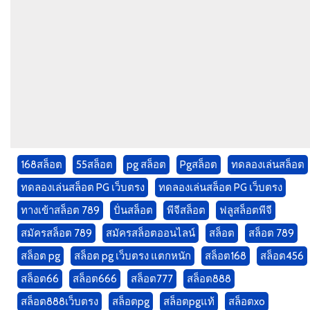
168สล็อต
55สล็อต
pg สล็อต
Pgสล็อต
ทดลองเล่นสล็อต
ทดลองเล่นสล็อต PG เว็บตรง
ทดลองเล่นสล็อต PG เว็บตรง
ทางเข้าสล็อต 789
ปั่นสล็อต
พีจีสล็อต
ฟลูสล็อตพีจี
สมัครสล็อต 789
สมัครสล็อตออนไลน์
สล็อต
สล็อต 789
สล็อต pg
สล็อต pg เว็บตรง แตกหนัก
สล็อต168
สล็อต456
สล็อต66
สล็อต666
สล็อต777
สล็อต888
สล็อต888เว็บตรง
สล็อตpg
สล็อตpgแท้
สล็อตxo