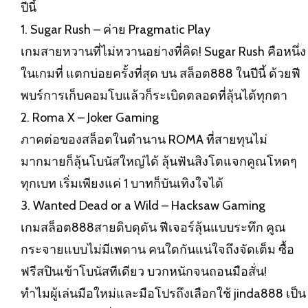
ปีนี้
1. Sugar Rush – ค่าย Pragmatic Play
เกมสายหวานที่ไม่หวานอย่างที่คิด! Sugar Rush คือหนึ่ง
ในเกมที่ แตกบ่อยครั้งที่สุด บน สล็อต888 ในปีนี้ ด้วยฟี
พบร์การเก็บคอมโบแล้วก็ระเบิดตลอดที่ลุ้นได้ทุกตา
2. Roma X – Joker Gaming
ภาคต่อของสล็อตในตำนาน ROMA ที่สายทุนไม่
มากมายก็ลุ้นโบนัสใหญ่ได้ ลุ้นฟันสิงโตแจกคูณโหดๆ
ทุกเบท เริ่มเพียงแค่ 1 บาทก็บันเทิงใจได้
3. Wanted Dead or a Wild – Hacksaw Gaming
เกมสล็อต888สายดิบดุดัน ฟีเจอร์ลุ้นแบบระทึก คูณ
กระจายแบบไม่มีเพดาน คนใดกันแน่ใจถึงจัดเต็ม ซื้อ
ฟรีสปินเข้าโบนัสทีเดียว บวกหนักจนถอนมือสั่น!
ทำไมผู้เล่นมือใหม่และมือโปรถึงเลือกใช้ jinda888 เป็น