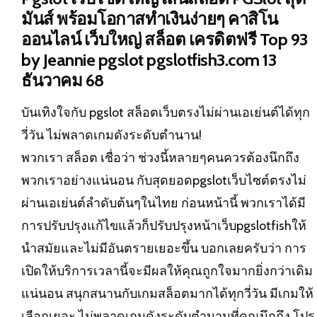
มันส์ พร้อมโอกาสทำเงินง่ายๆ คาสิโน
ออนไลน์ เว็บใหญ่ สล็อต เครดิตฟรี Top 93
by Jeannie pgslot pgslotfish3.com 13
ธันวาคม 68
บันเทิงใจกับ pgslot สล็อตเว็บตรงไม่ผ่านเอเย่นต์ได้ทุก
วี่วัน ไม่พลาดเกมดังระดับตำนาน!
พวกเรา สล็อต เชื่อว่า ช่วงนี้หลายๆคนควรต้องนึกถึง
พวกเราอย่างแน่นอน กับสุดยอดpgslotเว็บไซต์ตรงไม่
ผ่านเอเย่นต์ลำดับต้นๆในไทย ก่อนหน้านี้ พวกเราได้มี
การปรับปรุงแก้ไขแล้วก็ปรับปรุงหน้าเว็บpgslotfishให้
นำสมัยและไม่มีอันตรายเยอะขึ้น บอกเลยครับว่า การ
เปิดให้บริการเวลานี้จะมีผลให้คุณถูกใจมากยิ่งกว่าเดิม
แน่นอน สนุกสนานกับเกมสล็อตมากได้ทุกวี่วัน มีเกมให้
เลือกเยอะ ไม่พลาดเกมดังระดับตำนานที่คุณนึกถึง โปร