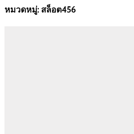
หมวดหมู่:
สล็อต456