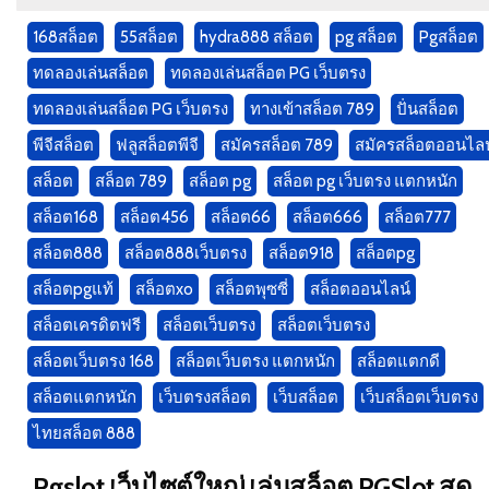
168สล็อต
55สล็อต
hydra888 สล็อต
pg สล็อต
Pgสล็อต
ทดลองเล่นสล็อต
ทดลองเล่นสล็อต PG เว็บตรง
ทดลองเล่นสล็อต PG เว็บตรง
ทางเข้าสล็อต 789
ปั่นสล็อต
พีจีสล็อต
ฟลูสล็อตพีจี
สมัครสล็อต 789
สมัครสล็อตออนไลน
สล็อต
สล็อต 789
สล็อต pg
สล็อต pg เว็บตรง แตกหนัก
สล็อต168
สล็อต456
สล็อต66
สล็อต666
สล็อต777
สล็อต888
สล็อต888เว็บตรง
สล็อต918
สล็อตpg
สล็อตpgแท้
สล็อตxo
สล็อตพุซซี่
สล็อตออนไลน์
สล็อตเครดิตฟรี
สล็อตเว็บตรง
สล็อตเว็บตรง
สล็อตเว็บตรง 168
สล็อตเว็บตรง แตกหนัก
สล็อตแตกดี
สล็อตแตกหนัก
เว็บตรงสล็อต
เว็บสล็อต
เว็บสล็อตเว็บตรง
ไทยสล็อต 888
Pgslot เว็บไซต์ใหญ่ เล่นสล็อต PGSlot สุด