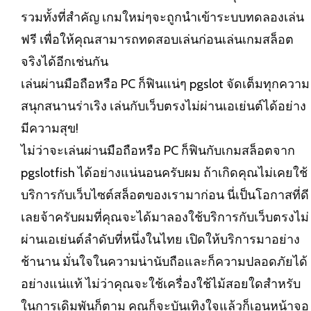
รวมทั้งที่สำคัญ เกมใหม่ๆจะถูกนำเข้าระบบทดลองเล่น
ฟรี เพื่อให้คุณสามารถทดสอบเล่นก่อนเล่นเกมสล็อต
จริงได้อีกเช่นกัน
เล่นผ่านมือถือหรือ PC ก็ฟินแน่ๆ pgslot จัดเต็มทุกความ
สนุกสนานร่าเริง เล่นกับเว็บตรงไม่ผ่านเอเย่นต์ได้อย่าง
มีความสุข!
ไม่ว่าจะเล่นผ่านมือถือหรือ PC ก็ฟินกับเกมสล็อตจาก
pgslotfish ได้อย่างแน่นอนครับผม ถ้าเกิดคุณไม่เคยใช้
บริการกับเว็บไซต์สล็อตของเรามาก่อน นี่เป็นโอกาสที่ดี
เลยจ้าครับผมที่คุณจะได้มาลองใช้บริการกับเว็บตรงไม่
ผ่านเอเย่นต์ลำดับที่หนึ่งในไทย เปิดให้บริการมาอย่าง
ช้านาน มั่นใจในความน่านับถือและก็ความปลอดภัยได้
อย่างแน่แท้ ไม่ว่าคุณจะใช้เครื่องใช้ไม้สอยใดสำหรับ
ในการเดิมพันก็ตาม คุณก็จะบันเทิงใจแล้วก็เอนหน้าจอ