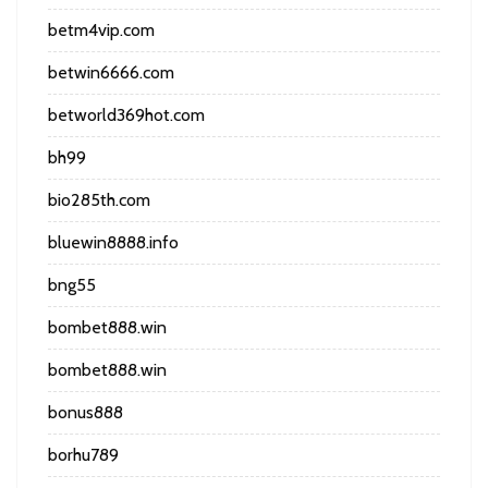
betm4vip.com
betwin6666.com
betworld369hot.com
bh99
bio285th.com
bluewin8888.info
bng55
bombet888.win
bombet888.win
bonus888
borhu789