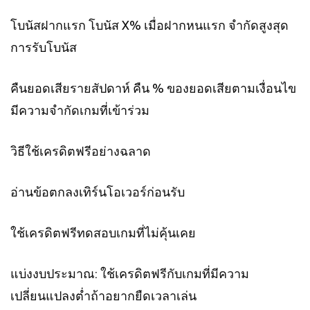
โบนัสฝากแรก โบนัส X% เมื่อฝากหนแรก จำกัดสูงสุด
การรับโบนัส
คืนยอดเสียรายสัปดาห์ คืน % ของยอดเสียตามเงื่อนไข
มีความจำกัดเกมที่เข้าร่วม
วิธีใช้เครดิตฟรีอย่างฉลาด
อ่านข้อตกลงเทิร์นโอเวอร์ก่อนรับ
ใช้เครดิตฟรีทดสอบเกมที่ไม่คุ้นเคย
แบ่งงบประมาณ: ใช้เครดิตฟรีกับเกมที่มีความ
เปลี่ยนแปลงต่ำถ้าอยากยืดเวลาเล่น