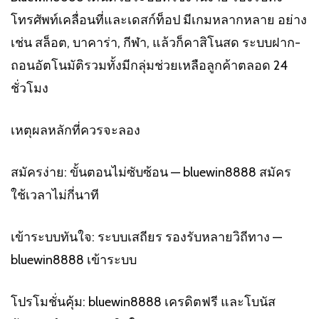
โทรศัพท์เคลื่อนที่และเดสก์ท็อป มีเกมหลากหลาย อย่าง
เช่น สล็อต, บาคาร่า, กีฬา, แล้วก็คาสิโนสด ระบบฝาก-
ถอนอัตโนมัติรวมทั้งมีกลุ่มช่วยเหลือลูกค้าตลอด 24
ชั่วโมง
เหตุผลหลักที่ควรจะลอง
สมัครง่าย: ขั้นตอนไม่ซับซ้อน — bluewin8888 สมัคร
ใช้เวลาไม่กี่นาที
เข้าระบบทันใจ: ระบบเสถียร รองรับหลายวิถีทาง —
bluewin8888 เข้าระบบ
โปรโมชั่นคุ้ม: bluewin8888 เครดิตฟรี และโบนัส