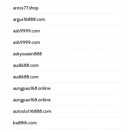
aress77.shop
argus16888.com
asb9999.com
asb9999.com
askyouwin888
audi688.com
audi688.com
aungpao168.online
aungpao168.online
autoslot16888.com
ba88th.com