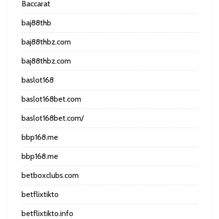
Baccarat
baj88thb
baj88thbz.com
baj88thbz.com
baslot168
baslot168bet.com
baslot168bet.com/
bbp168.me
bbp168.me
betboxclubs.com
betflixtikto
betflixtikto.info