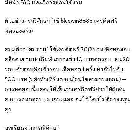
มีหน้า FAQ และก็การสอนใช้งาน
ตัวอย่างกรณีศึกษา (ใช้ bluewin8888 เครดิตฟรี
ทดลองจริง)
สมมุติว่า “สมชาย” ใช้เครดิตฟรี 200 บาทเพื่อทดสอบ
สล็อต เขาแบ่งเดิมพันอย่างต่ำ 10 บาทต่อรอบ เล่น 20
รอบ คำตอบคือเข้ารอบแจ็คพอต 1 ครั้ง ทำกำไรคืน
500 บาท (หลังทำเทิร์นตามเงื่อนไขสามารถถอน) —
การทดสอบนี้แสดงให้เห็นว่าเครดิตฟรีช่วยให้ผู้เล่น
สามารถทดสอบแผนการและเกมได้โดยไม่ต้องลงทุน
สูง
บทเรียนจากกรณีศึกษา