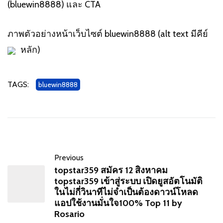
(bluewin8888) และ CTA
ภาพตัวอย่างหน้าเว็บไซต์ bluewin8888 (alt text มีคีย์
หลัก)
TAGS:
bluewin8888
Previous
topstar359 สมัคร 12 สิงหาคม
topstar359 เข้าสู่ระบบ เปิดยูสอัตโนมัติ
ในไม่กี่วินาทีไม่จำเป็นต้องดาวน์โหลด
แอปใช้งานมั่นใจ100% Top 11 by
Rosario