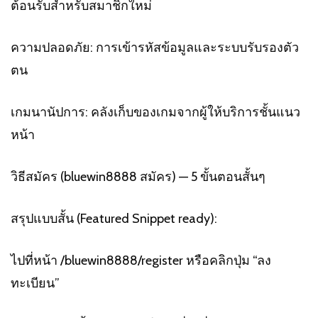
ต้อนรับสำหรับสมาชิกใหม่
ความปลอดภัย: การเข้ารหัสข้อมูลและระบบรับรองตัว
ตน
เกมนานัปการ: คลังเก็บของเกมจากผู้ให้บริการชั้นแนว
หน้า
วิธีสมัคร (
bluewin8888
สมัคร) — 5 ขั้นตอนสั้นๆ
สรุปแบบสั้น (Featured Snippet ready):
ไปที่หน้า /bluewin8888/register หรือคลิกปุ่ม “ลง
ทะเบียน”