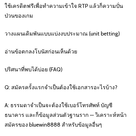
ใช้เครดิตฟรีเพื่อทำความเข้าใจ RTP แล้วก็ความปั่น
ป่วนของเกม
วางแผนเดิมพันแบบแบ่งงบประมาณ (unit betting)
อ่านข้อตกลงโบนัสก่อนเห็นด้วย
ปริศนาที่พบได้บ่อย (FAQ)
Q: สมัครครั้งแรกจำเป็นต้องใช้เอกสารอะไรบ้าง?
A: ธรรมดาจำเป็นจะต้องใช้เบอร์โทรศัพท์ บัญชี
ธนาคาร และก็ข้อมูลส่วนตัวฐานราก — วิเคราะห์หน้า
สมัครของ bluewin8888 สำหรับข้อมูลอื่นๆ