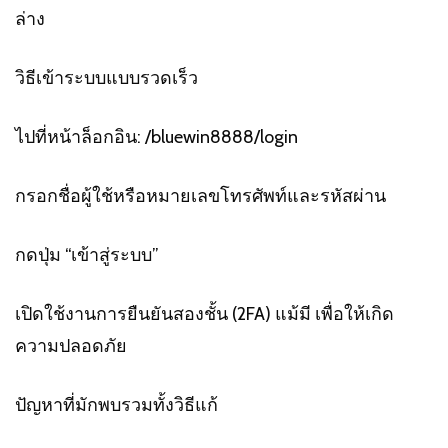
ล่าง
วิธีเข้าระบบแบบรวดเร็ว
ไปที่หน้าล็อกอิน: /bluewin8888/login
กรอกชื่อผู้ใช้หรือหมายเลขโทรศัพท์และรหัสผ่าน
กดปุ่ม “เข้าสู่ระบบ”
เปิดใช้งานการยืนยันสองชั้น (2FA) แม้มี เพื่อให้เกิด
ความปลอดภัย
ปัญหาที่มักพบรวมทั้งวิธีแก้