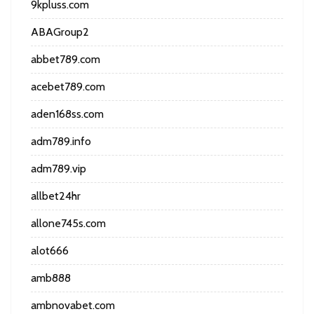
9kpluss.com
ABAGroup2
abbet789.com
acebet789.com
aden168ss.com
adm789.info
adm789.vip
allbet24hr
allone745s.com
alot666
amb888
ambnovabet.com