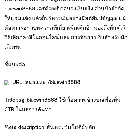
bluewin8888 เครดิตฟรี ก่อนลงเงินจริง อ่านข้อจำกัด
ให้แจ่มแจ้ง แล้วก็บริหารเงินอย่างมีสติสัมปชัญญะ แม้
ต้องการอ่านบทความที่เกี่ยวเพิ่มเติมอีก มองถึงที่กะไว้
วิธีเลือกคาสิโนออนไลน์ และ การจัดการเงินสำหรับนัก
เดิมพัน
ชี้แนะต่อ:
URL เสนอแนะ: /bluewin8888
Title tag:
bluewin8888
ใช้เนื้อความข้างบนเพื่อเพิ่ม
CTR ในผลการค้นหา
Meta description: สั้น กระชับ ใส่คีย์หลัก