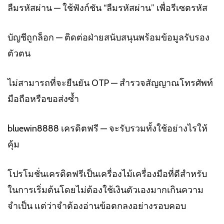
ลืมรหัสผ่าน — ใช้ฟังก์ชัน “ลืมรหัสผ่าน” เพื่อรีเซตรหัส
บัญชีถูกล็อก — ติดต่อฝ่ายสนับสนุนพร้อมข้อมูลรับรอง
ตัวตน
ไม่สามารถที่จะยืนยัน OTP — สำรวจสัญญาณโทรศัพท์
มือถือหรือขอส่งซ้ำ
bluewin8888 เครดิตฟรี — จะรับรวมทั้งใช้อย่างไรให้
คุ้ม
โปรโมชั่นเครดิตฟรีเป็นเครื่องไม้เครื่องมือที่ดีสำหรับ
ในการเริ่มต้นโดยไม่ต้องใช้เงินตัวเองมากเกินความ
จำเป็น แต่ว่าจำต้องอ่านข้อตกลงอย่างรอบคอบ