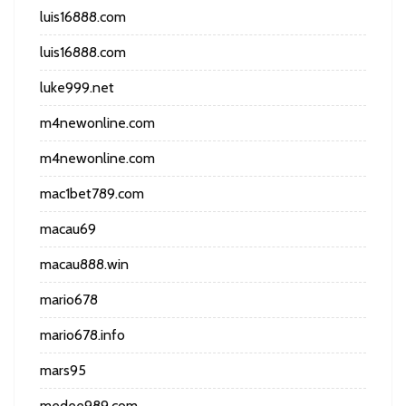
luis16888.com
luis16888.com
luke999.net
m4newonline.com
m4newonline.com
mac1bet789.com
macau69
macau888.win
mario678
mario678.info
mars95
medee989.com