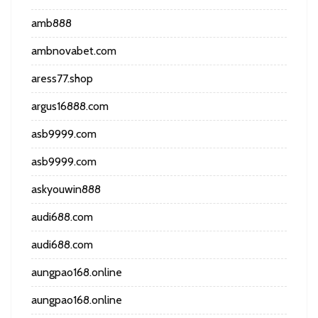
amb888
ambnovabet.com
aress77.shop
argus16888.com
asb9999.com
asb9999.com
askyouwin888
audi688.com
audi688.com
aungpao168.online
aungpao168.online