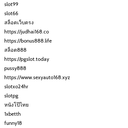
slot99
slot66
สล็อตเว็บตรง
https://judhai168.co
https://bonus888.life
สล็อต888
https://pgslot.today
pussy888
https://www.sexyauto168.xyz
slotxo24hr
slotpg
หนังโป๊ไทย
1xbetth
funny18