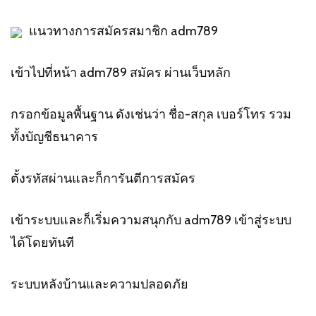
แนวทางการสมัครสมาชิก adm789
เข้าไปที่หน้า adm789 สมัคร ผ่านเว็บหลัก
กรอกข้อมูลพื้นฐาน ดังเช่นว่า ชื่อ-สกุล เบอร์โทร รวม
ทั้งบัญชีธนาคาร
ตั้งรหัสผ่านและก็การันตีการสมัคร
เข้าระบบและก็เริ่มความสนุกกับ
adm789 เข้าสู่ระบบ
ได้โดยทันที
ระบบหลังบ้านและความปลอดภัย