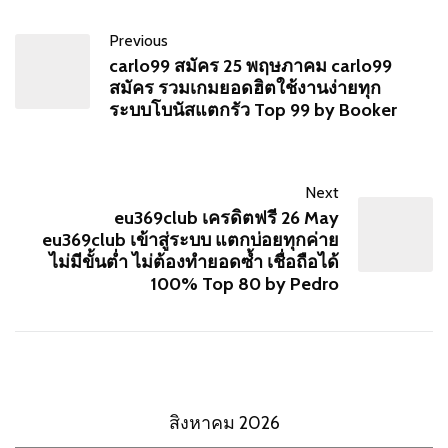
Previous
carlo99 สมัคร 25 พฤษภาคม carlo99
สมัคร รวมเกมยอดฮิตใช้งานง่ายทุก
ระบบโบนัสแตกรัว Top 99 by Booker
Next
eu369club เครดิตฟรี 26 May
eu369club เข้าสู่ระบบ แตกบ่อยทุกค่าย
ไม่มีขั้นต่ำ ไม่ต้องทำยอดซ้ำ เชื่อถือได้
100% Top 80 by Pedro
สิงหาคม 2026