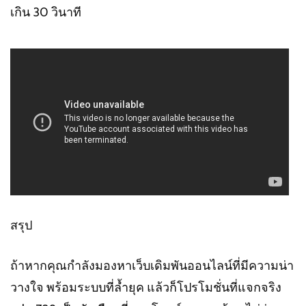
เกิน 30 วินาที
สรุป
ถ้าหากคุณกำลังมองหาเว็บเดิมพันออนไลน์ที่มีความน่า
วางใจ พร้อมระบบที่ล้ำยุค แล้วก็โปรโมชั่นที่แจกจริง