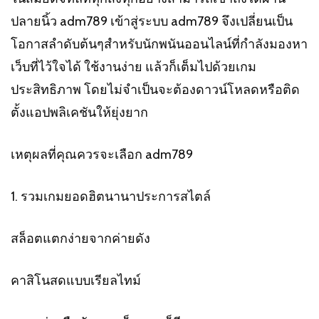
ปลายนิ้ว
adm789 เข้าสู่ระบบ
adm789 จึงเปลี่ยนเป็น
โอกาสลำดับต้นๆสำหรับนักพนันออนไลน์ที่กำลังมองหา
เว็บที่ไว้ใจได้ ใช้งานง่าย แล้วก็เต็มไปด้วยเกม
ประสิทธิภาพ โดยไม่จำเป็นจะต้องดาวน์โหลดหรือติด
ตั้งแอปพลิเคชันให้ยุ่งยาก
เหตุผลที่คุณควรจะเลือก
adm789
1. รวมเกมยอดฮิตนานาประการสไตล์
สล็อตแตกง่ายจากค่ายดัง
คาสิโนสดแบบเรียลไทม์