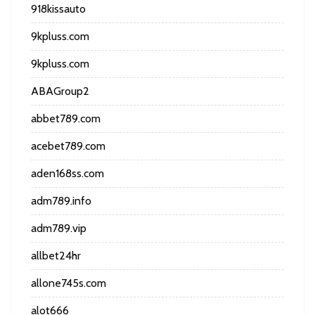
918kissauto
9kpluss.com
9kpluss.com
ABAGroup2
abbet789.com
acebet789.com
aden168ss.com
adm789.info
adm789.vip
allbet24hr
allone745s.com
alot666