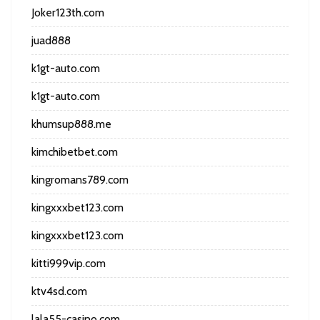
Joker123th.com
juad888
k1gt-auto.com
k1gt-auto.com
khumsup888.me
kimchibetbet.com
kingromans789.com
kingxxxbet123.com
kingxxxbet123.com
kitti999vip.com
ktv4sd.com
lala55-casino.com