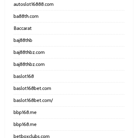
autoslot16888.com
ba88th.com
Baccarat
baj88thb
baj88thbz.com
baj88thbz.com
baslot168
baslot168bet.com
baslot168bet.com/
bbp168.me
bbp168.me
betboxclubs.com