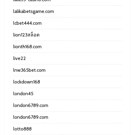
lalikabetsgame.com
lcbet444.com
lion123สล็อต
lionth168.com
live22
lnw365bet.com
lockdown168
london45
london6789.com
london6789.com
lotto888