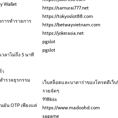
y Wallet
https://samurai777.net
https://tokyoslot88.com
างการทำรายการ
https://betwayvietnam.com
https://jokerasia.net
pgslot
pgslot
เวลาไม่ถึง 5 นาที
่ำ
บสำรวจธุรกรรม
เว็บสล็อตและบาคาร่าของโครตดีเว็บนี
รวยจัดๆ
918kiss
ยืนยัน OTP เพียงแค่
https://www.madoohd.com
sagame