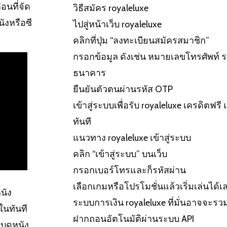
อนที่จัด
วิธีสมัคร
royaleluxe
นังหรือซี
ไปสู่หน้าเว็บ royaleluxe
คลิกที่ปุ่ม “ลงทะเบียนสมัครสมาชิก”
กรอกข้อมูล ดังเช่น หมายเลขโทรศัพท์ รห
ธนาคาร
ยืนยันตัวตนผ่านรหัส OTP
เข้าสู่ระบบเพื่อรับ
royaleluxe เครดิตฟรี
แ
ทันที
แนวทาง royaleluxe เข้าสู่ระบบ
คลิก “เข้าสู่ระบบ” บนเว็บ
กรอกเบอร์โทรและก็รหัสผ่าน
เลือกเกมหรือโปรโมชั่นแล้วเริ่มเล่นได้เ
นัง
ระบบการเงิน royaleluxe ที่มั่นอาจจะรวม
ในทันที
ฝากถอนอัตโนมัติผ่านระบบ API
็บดูหนัง