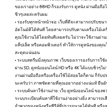
ของเราอย่าง 88HD ก็รองรับการ ดูหนัง ผ่านมือถือ
ชิวๆเลยล่ะครับผม
• รองรับทุกหน้าหน้าจอ: เว็บที่ดีจะสามารถปรับขน
อัตโนมัติได้ทันที โดยสามารถปรับตามเครื่องไม้เครื่
คุณใช้งานได้โดยทันทีเลยครับ ไม่ว่าจะใช้งานผ่าน
แท็ปเล็ต หรือคอมพิวเตอร์ ทำให้การดูหนังของคุณไ
สะดุดแน่นอน
• ระบบสตรีมมิ่งคุณภาพ: เว็บของเรารองรับการใช
ผ่าน SD,
ดูหนังออนไลน์
HD หรือ 4K ได้แบบชิวๆไม่ว
งานผ่านมือถือหรือเครื่องใช้ไม้สอยใดก็ตาม ก็รับป
นะครับว่า ภาพชัดตามที่คุณอยากอย่างแน่แท้ ยืนยั
• ระบบค้นหาใช้งานง่าย: เว็บ ดูหนังออนไลน์ ของพ
ระบบระเบียบค้นหาที่ใช้งานง่ายอย่างยิ่ง สามารถเล
จำพวกของหนังหรือซีรีส์ที่ปรารถนาดูได้ทันที หรือจ