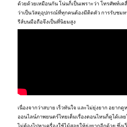
ด้วยด้วยเหมือนกัน โน่นก็เป็นเพราะว่า โทรศัพท์เคลื่
ว่าเป็นวัสดุอุปกรณ์ที่ทุกคนต้องมีติดตัว การรับชมห
รีส์บนมือถือจึงเป็นที่นิยมสูง
เนื่องจากว่าสบาย เร็วทันใจ และไม่ยุ่งยาก อยากดูห
ออนไลน์ภาพยนตร์ไทยเต็มเรื่องตอนไหนก็ดูได้เลย
ไม่ต้องไปหาเครื่องใช้ไม้สอยให้ยุ่งยากอีกด้วย ซึ่งเว