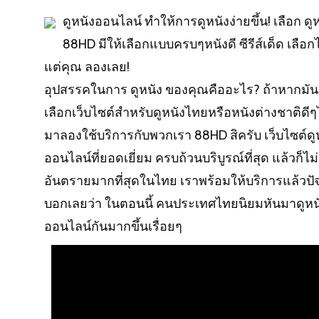
ดูหนังออนไลน์
ทำให้การดูหนังง่ายขึ้น! เลือก ดูห
88HD มีให้เลือกแบบครบๆหนังดี ซีรีส์เด็ด เลือก
แต่คุณ ลองเลย!
อุปสรรคในการ ดูหนัง ของคุณคืออะไร? ถ้าหากมัน
เลือกเว็บไซต์สำหรับดูหนังไทยหรือหนังต่างชาติดีๆไ
มาลองใช้บริการกับพวกเรา 88HD สิครับ เว็บไซต์ดู
ออนไลน์ที่ยอดเยี่ยม ครบถ้วนบริบูรณ์ที่สุด แล้วก็ไม่
อันตรายมากที่สุดในไทย เราพร้อมให้บริการแล้วปัจจ
บอกเลยว่า ในตอนนี้ คนประเทศไทยนิยมหันมาดูห
ออนไลน์กันมากขึ้นเรื่อยๆ