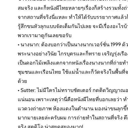
สมจริง และก็หนังผีไทยหลายๆเรื่องก็สร้างรวมทั้งถ
จากสถานที่จริงนี่แหละ ทำให้ได้รับบรรยากาศแล้ว
รู้สึกขนหัวลุกแบบจัดเต็มกันไปเลย จะมีเรื่องอะไรบ้
พวกเรามาดูกันเลยขอรับ
• นางนาก: ต้องบอกว่าเป็นนางนากเวอร์ชั่น 1999 ด้
พระนางอย่างวินัย ไกรบุตรและก็ทราย เจริญรุ่งเรือง
เป็นดอกไม้เพลิงแตกจากหนังเรื่องนางนากที่ถ่าย
ชุมชนและเรือนไทย ใช้แม่น้ำและก็วัดจริงในพื้นที่จ
ด้วย
• Sutter: ไม่มีใครไม่ทราบชัตเตอร์ กดติดวิญญาณอ
แน่นอน เพราะเหตุว่านี่คือหนังผีไทยที่บอกเลยว่า ท
แวดวงถ่ายภาพ ห้องแดงในตำนาน มองน่าขนลุกขึ้
มากมายเลยล่ะครับผม การถ่ายทำในสถานที่จริง ตึ
จริง สตูดิโอ น่าสยดสยองมาก!