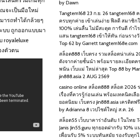
นไลน์ที่รวมเกมทุก
by Dawn
คุณจะเป็นมือใหม่
Tangtem168 23 ก.ย. 26 tangtem168 ค
สามารถทำได้กล้วยๆ
ครบทุกค่าย เข้าเล่นง่าย ฟีลดี สมาชิกใ
100% เล่นลื่น ไม่มีสะดุด การันตี กำไ
สู่ระบบ ถูกออกแบบมา
แสน tangtem168 เข้าให้ทัน ก่อนรางว
บ royaleluxe
Top 62 by Garrett tangtem168e.com
รองตัวตน
สล็อต888 เว็บตรง รวมสล็อตน่าเล่น 
ดังจากค่ายชั้นนำ พร้อมรายละเอียดคร
พนัน เว็บแม่ ใหม่ล่าสุด Top 88 by Ma
jin888.asia 2 AUG 2569
casino online สล็อต888 สล็อต 2026 
เรื่องที่ควรรู้ก่อนเล่น พร้อมเทคนิคเลื
ยอดนิยม เว็บตรง jin888.asia เครดิตฟรี
by Adrianna 8 เวปไซต์ใหญ่ ส.ค. 26
สล็อต55 เว็บบาคาร่าอันดับ 1 ในไทย T
Janis Jin55.guru ทุกยอดฝากรับ 10% 
เพื่อนรับ 5% ระบบทันสมัย รองรับทุกไ