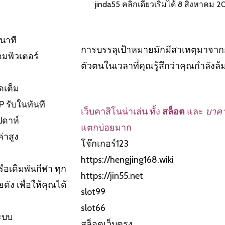
jinda55 คลิกเดียวเริ่มได้ 8 สิงหาคม 2
 นาที
การบรรลุเป้าหมายมักมีสาเหตุมาจาก
อมพิวเตอร์
ตัวตนในเวลาที่คุณรู้สึกว่าคุณกำลังล
ดเต็ม
 รับในทันที
เว็บคาสิโนน่าเล่น ทั้ง
สล็อต
และ
บาคา
ปดาห์
แตกบ่อยมาก
่าสูง
โจ๊กเกอร์123
https://hengjing168.wiki
ือเดิมพันกีฬา ทุก
https://jin55.net
ัง เพื่อให้คุณได้
slot99
slot66
ระบบ
สล็อตเว็บตรง