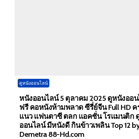
ดูหนังออนไลน์
หนังออนไลน์ 5 ตุลาคม 2025 ดูหนังออนไ
ฟรี คอหนังห้ามพลาด ซีรี่ย์จีน Full HD 
แนว แฟนตาซี ตลก แอคชั่น โรแมนติก ด
ออนไลน์ มีหนังดี กินข้าวเพลิน Top 12 b
Demetra 88-Hd.com