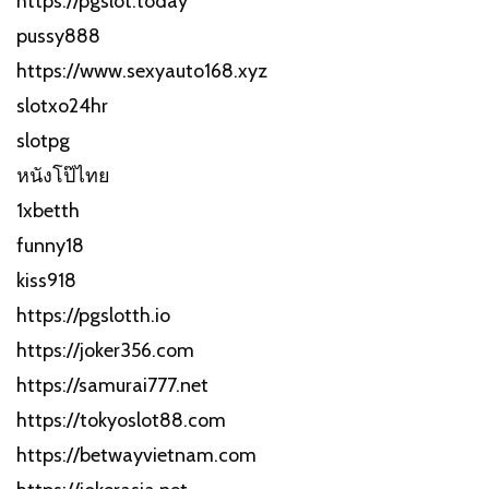
https://pgslot.today
pussy888
https://www.sexyauto168.xyz
slotxo24hr
slotpg
หนังโป๊ไทย
1xbetth
funny18
kiss918
https://pgslotth.io
https://joker356.com
https://samurai777.net
https://tokyoslot88.com
https://betwayvietnam.com