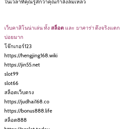
ในเวลาที่คุณรู้สึกว่าคุณกำลังล้มเหลว
เว็บคาสิโนน่าเล่น ทั้ง
สล็อต
และ
บาคาร่า
ตึงจริงแตก
บ่อยมาก
โจ๊กเกอร์123
https://hengjing168.wiki
https://jin55.net
slot99
slot66
สล็อตเว็บตรง
https://judhai168.co
https://bonus888.life
สล็อต888