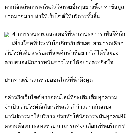
หากนักเล่นการพนันสนใจหวยอื่นๆอย่างนี้จะหาข้อมูล
ยากมากมาย ทำให้เว็บไซต์ให้บริการทั้งสิ้น
4. การรวบรวมลอตเตอรี่ที่นานาประการ เพื่อให้นัก
เสี่ยงโชคที่ประทับใจเกี่ยวกับตัวเลข สามารถเลือก
เว็บไซต์เดียว พร้อมที่จะเดิมพันที่อยากได้ได้ทั้งผอง
ตอบสนองนักการพนันชาวไทยได้อย่างตรงจิตใจ
ปากทางเข้าเล่นหวยออนไลน์ที่น่าดึงดูด
กล่าวถึงเว็บไซต์หวยออนไลน์ที่จะเติมเต็มทุกความ
จำเป็น เว็บไซต์นี้เลือกเฟ้นแล้วก็นำสลากกินแบ่ง
นานัปการมาให้บริการ ช่วยทำให้นักการพนันทุกคนที่มี
ความต้องการแทงหวย สามารถที่จะเลือกเฟ้นบริการที่