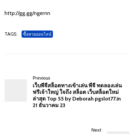
http://gg.gg/ngernn
TAGS:
ซื้อหวยออนไลน์
Previous
เว็บพีจีสล็อตทางเข้าเล่น พีจี ทดลองเล่น
ฟรีเจ้าใหญ่ ใจถึง สล็อต เว็บสล็อตใหม่
ล่าสุด Top 55 by Deborah pgslot77.in
21 ธันวาคม 23
Next