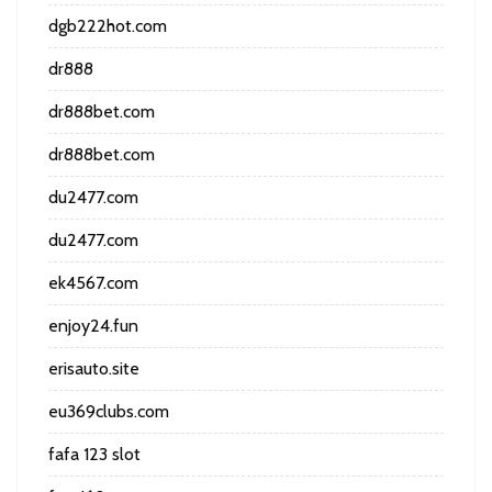
dgb222hot.com
dr888
dr888bet.com
dr888bet.com
du2477.com
du2477.com
ek4567.com
enjoy24.fun
erisauto.site
eu369clubs.com
fafa 123 slot