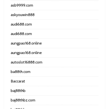
asb9999.com
askyouwin888
audi688.com
audi688.com
aungpao168.online
aungpao168.online
autoslot16888.com
ba88th.com
Baccarat
baj88thb
baj88thbz.com