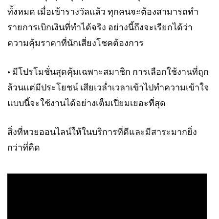
ทั้งหมด เมื่อเข้ารางวัลแล้ว ทุกคนจะต้องสามารถทำ
รายการเบิกเงินที่ทำได้จริง อย่างนี้ถึงจะเรียกได้ว่า
ความคุ้มราคาที่นักเสี่ยงโชคต้องการ
• มีโปรโมชั่นสุดคุ้มเฉพาะสมาชิก การเลือกใช้งานที่ถูก
ล้วนแต่มีประโยชน์ เสียเวล่ำเวลาเข้าไปทำความเข้าใจ
แบบนี้จะใช้งานได้อย่างเต็มเปี่ยมเยอะที่สุด
สิ่งที่หวยออนไลน์ให้ในบริการที่ดีและมีสาระมากยิ่ง
กว่าที่คิด