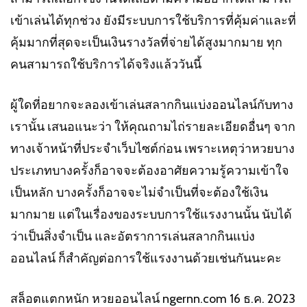
เข้าเล่นได้ทุกช่วง ยังมีระบบการใช้บริการที่คุ้มค่าและที่
คุ้มมากที่สุดจะเป็นเงินรางวัลที่จ่ายได้สูงมากมาย ทุก
คนสามารถใช้บริการได้จริงแล้ววันนี้
ผู้ใดที่อยากจะลองเข้าเล่นสลากกินแบ่งออนไลน์กับทาง
เรานั้น เสนอแนะว่า ให้คุณถามไถ่รายละเอียดอื่นๆ จาก
ทางเจ้าหน้าที่ประจำเว็บไซต์ก่อน เพราะเหตุว่าหวยบาง
ประเภทบางครั้งก็อาจจะต้องอาศัยความรู้ความเข้าใจ
เป็นหลัก บางครั้งก็อาจจะไม่จำเป็นที่จะต้องใช้เงิน
มากมาย แต่ในเรื่องของระบบการใช้แรงงานนั้น นับได้
ว่าเป็นสิ่งจำเป็น และอัตราการเล่นสลากกินแบ่ง
ออนไลน์ ก็สำคัญต่อการใช้แรงงานด้วยเช่นกันนะคะ
สล็อตแตกหนัก หวยออนไลน์ ngernn.com 16 ธ.ค. 2023