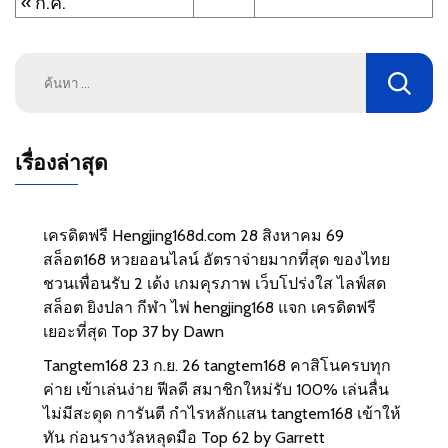
« ก.ค.
ค้นหา
สำหรับ:
เรื่องล่าสุด
เครดิตฟรี Hengjing168d.com 28 สิงหาคม 69
สล็อต168 หวยออนไลน์ อัตราจ่ายมากที่สุด ของไทย
ชวนเพื่อนรับ 2 เด้ง เกมคุรภาพ เว็บโปร่งใส ไลฟ์สด
สล็อต ยิงปลา กีฬา ไพ่ hengjing168 แจก เครดิตฟรี
เยอะที่สุด Top 37 by Dawn
Tangtem168 23 ก.ย. 26 tangtem168 คาสิโนครบทุก
ค่าย เข้าเล่นง่าย ฟีลดี สมาชิกใหม่รับ 100% เล่นลื่น
ไม่มีสะดุด การันตี กำไรหลักแสน tangtem168 เข้าให้
ทัน ก่อนรางวัลหลุดมือ Top 62 by Garrett