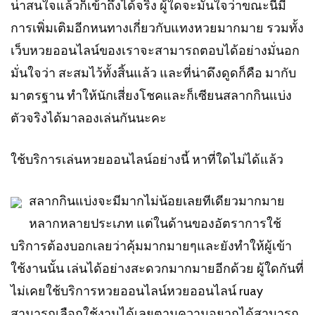
น่าสนใจแล้วก็เข้าถึงได้จริง ผู้ใดจะมั่นใจว่าขณะนี้มี
การเพิ่มเติมอีกหนทางเกี่ยวกับแทงหวยมากมาย รวมทั้ง
เว็บหวยออนไลน์ของเราจะสามารถตอบได้อย่างมั่นอก
มั่นใจว่า สะสมไว้ทั้งสิ้นแล้ว และที่น่าดึงดูดก็คือ มากับ
มาตรฐาน ทำให้นักเสี่ยงโชคและก็เซียนสลากกินแบ่ง
ตัวจริงได้มาลองเล่นกันนะคะ
ใช้บริการเล่นหวยออนไลน์อย่างนี้ หาที่ใดไม่ได้แล้ว
สลากกินแบ่งจะมีมากไม่น้อยเลยทีเดียวมากมาย
หลากหลายประเภท แต่ในด้านของอัตราการใช้
บริการต้องบอกเลยว่าคุ้มมากมายๆและยังทำให้ผู้เข้า
ใช้งานนั้น เล่นได้อย่างสะดวกมากมายอีกด้วย ผู้ใดกันที่
ไม่เคยใช้บริการหวยออนไลน์หวยออนไลน์ ruay
สามารถเลือกใช้งานได้เลยตามความอยากได้สามารถ