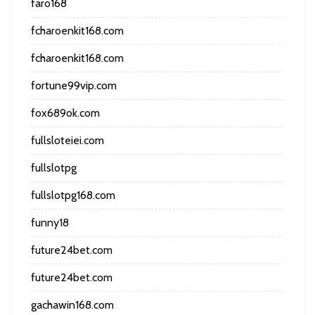
faro168
fcharoenkit168.com
fcharoenkit168.com
fortune99vip.com
fox689ok.com
fullsloteiei.com
fullslotpg
fullslotpg168.com
funny18
future24bet.com
future24bet.com
gachawin168.com