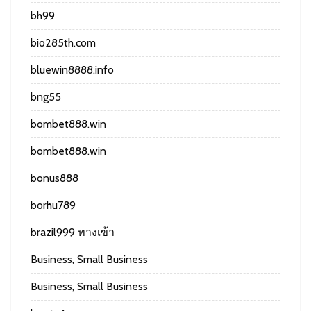
bh99
bio285th.com
bluewin8888.info
bng55
bombet888.win
bombet888.win
bonus888
borhu789
brazil999 ทางเข้า
Business, Small Business
Business, Small Business