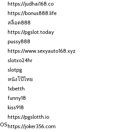
https://judhai168.co
https://bonus888.life
สล็อต888
https://pgslot.today
pussy888
https://www.sexyauto168.xyz
slotxo24hr
slotpg
หนังโป๊ไทย
1xbetth
funny18
kiss918
https://pgslotth.io
 iOS
https://joker356.com