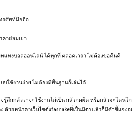
ทรศัพท์มือถือ
่ราคาย่อมเยา
าเบทแทงบอลออนไลน์ ได้ทุกที่ ตลอดเวลา ไม่ต้องขอคืนดี
บใช้งานง่าย ไม่ต้องมีพื้นฐานก็เล่นได้
รู้สึกกลัวว่าจะใช้งานไม่เป็น กลัวกดผิด หรือกลัวจะโดนโก
 ด้วยหน้าตาเว็บไซต์ufasnakeที่เป็นมิตรแล้วก็มีคำชี้แจงอ