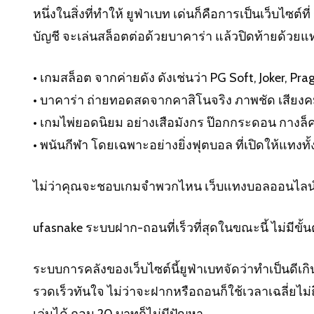
หนึ่งในสิ่งที่ทำให้ ยูฟ่าเบท เด่นก็คือการเป็นเว็บไซต
บัญชี จะเล่นสล็อตต่อด้วยบาคาร่า แล้วปิดท้ายด้วยแ
• เกมสล็อต จากค่ายดัง ดังเช่นว่า PG Soft, Joker, P
• บาคาร่า ถ่ายทอดสดจากคาสิโนจริง ภาพชัด เสียง
• เกมไพ่ยอดนิยม อย่างเสือมังกร ป๊อกกระดอน กางล็ค
• พนันกีฬา โดยเฉพาะอย่างยิ่งฟุตบอล ที่เปิดให้แทงทั
ไม่ว่าคุณจะชอบเกมจำพวกไหน เว็บแทงบอลออนไลน์ ก
ufasnake ระบบฝาก-ถอนที่เร็วที่สุดในขณะนี้ ไม่มีข
ระบบการคลังของเว็บไซต์นี้ยูฟ่าเบทจัดว่าทำเป็นดีเ
รวดเร็วทันใจ ไม่ว่าจะฝากหรือถอนก็ใช้เวลาเฉลี่ยไม่ถ