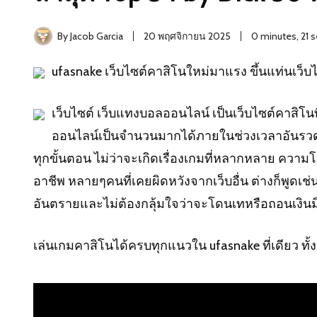
By
Jacob Garcia
20 พฤศจิกายน 2025
0 minutes, 21 
ufasnake เว็บไซต์คาสิโนใหม่มาแรง ขึ้นแท่นเว็
เว็บไซต์ เว็บแทงบอลออนไลน์ เป็นเว็บไซต์คาสิโน
ออนไลน์เป็นจำนวนมากได้ภายในช่วงเวลาอันรวดเร็ว 
ทุกขั้นตอน ไม่ว่าจะเกิดเรื่องเกมที่หลากหลาย ความโ
อาชีพ หลายๆคนที่เคยผิดหวังจากเว็บอื่น ต่างก็พูดเช่นก
อันตรายและไม่ต้องกลุ้มใจว่าจะโดนเทหรือถอนเงินมิไ
เล่นเกมคาสิโนได้ครบทุกแนวใน ufasnake ที่เดียว ท