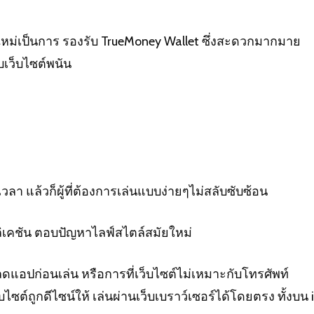
ัยใหม่เป็นการ รองรับ TrueMoney Wallet ซึ่งสะดวกมากมาย
บเว็บไซต์พนัน
แล้วก็ผู้ที่ต้องการเล่นแบบง่ายๆไม่สลับซับซ้อน
ลิเคชัน ตอบปัญหาไลฟ์สไตล์สมัยใหม่
ดแอปก่อนเล่น หรือการที่เว็บไซต์ไม่เหมาะกับโทรศัพท์
เว็บไซต์ถูกดีไซน์ให้ เล่นผ่านเว็บเบราว์เซอร์ได้โดยตรง ทั้งบน