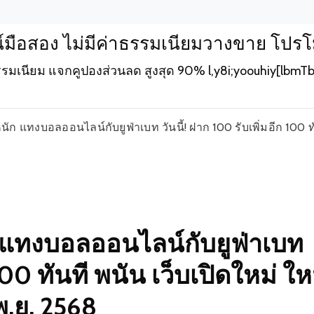
ือสอง ไม่มีค่าธรรมเนียมวางขาย โปรโม
รรมเนียม แจกคูปองส่วนลด สูงสุด 90% l,y8i;yoouhiy[lbmTb
นัก แทงบอลออนไลน์กับยูฟ่าเบท วันนี้! ฝาก 100 รับเพิ่มอีก 100 ทั
ก แทงบอลออนไลน์กับยูฟ่าเบท
 100 ทันที พนัน เว็บเปิดใหม่ ให
พ.ย. 2568