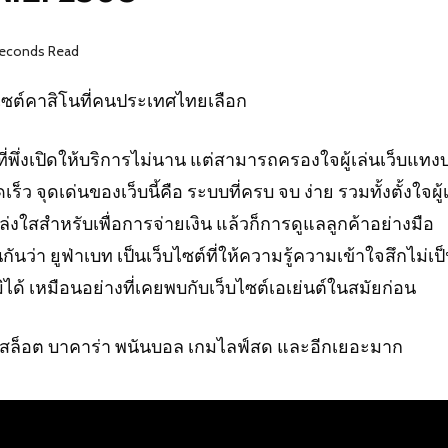
seconds Read
บไซต์คาสิโนที่คนประเทศไทยเลือก
ที่พึ่งเปิดให้บริการไม่นาน แต่สามารถครองใจผู้เล่นเว็บแท
จุดเด่นของเว็บนี้คือ ระบบที่ครบ จบ ง่าย รวมทั้งตั้งใจผู้
ล่งใสสำหรับเพื่อการจ่ายเงิน แล้วก็การดูแลลูกค้าอย่างมือ
ันว่า ยูฟ่าเบท เป็นเว็บไซต์ที่ให้ความรู้ความเข้าใจสึกไม่เป
ด้ เหมือนอย่างที่เคยพบกับเว็บไซต์เอเย่นต์ในสมัยก่อน
ั้งสล็อต บาคาร่า พนันบอล เกมไลฟ์สด และอีกเยอะมาก