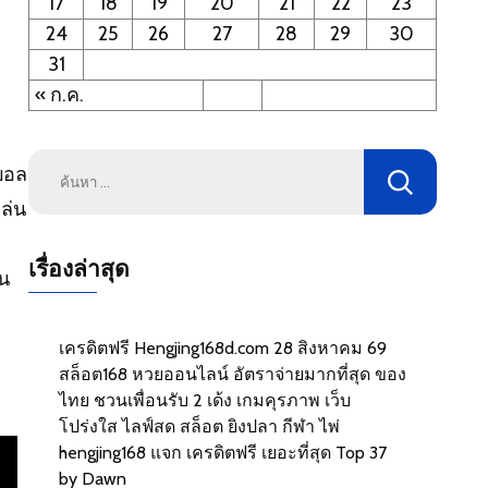
17
18
19
20
21
22
23
24
25
26
27
28
29
30
31
« ก.ค.
ค้นหา
งบอล
สำหรับ:
เล่น
เรื่องล่าสุด
็น
เครดิตฟรี Hengjing168d.com 28 สิงหาคม 69
สล็อต168 หวยออนไลน์ อัตราจ่ายมากที่สุด ของ
ไทย ชวนเพื่อนรับ 2 เด้ง เกมคุรภาพ เว็บ
โปร่งใส ไลฟ์สด สล็อต ยิงปลา กีฬา ไพ่
hengjing168 แจก เครดิตฟรี เยอะที่สุด Top 37
by Dawn